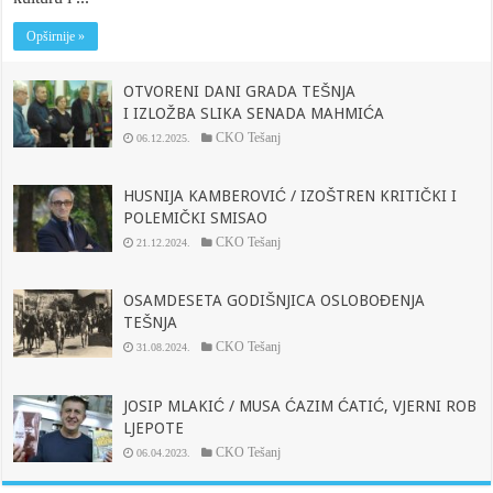
Opširnije »
OTVORENI DANI GRADA TEŠNJA
I IZLOŽBA SLIKA SENADA MAHMIĆA
CKO Tešanj
06.12.2025.
HUSNIJA KAMBEROVIĆ / IZOŠTREN KRITIČKI I
POLEMIČKI SMISAO
CKO Tešanj
21.12.2024.
OSAMDESETA GODIŠNJICA OSLOBOĐENJA
TEŠNJA
CKO Tešanj
31.08.2024.
JOSIP MLAKIĆ / MUSA ĆAZIM ĆATIĆ, VJERNI ROB
LJEPOTE
CKO Tešanj
06.04.2023.