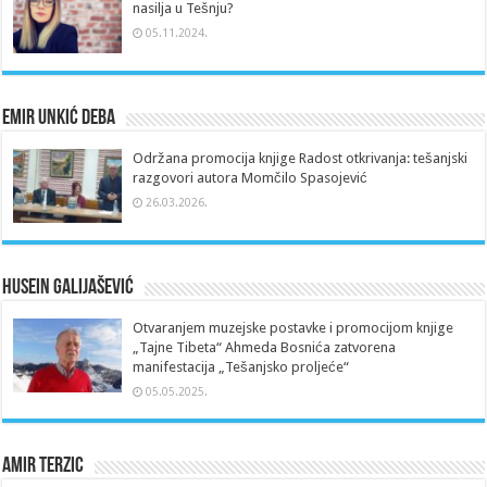
nasilja u Tešnju?
05.11.2024.
Emir Unkić Deba
Održana promocija knjige Radost otkrivanja: tešanjski
razgovori autora Momčilo Spasojević
26.03.2026.
Husein Galijašević
Otvaranjem muzejske postavke i promocijom knjige
„Tajne Tibeta“ Ahmeda Bosnića zatvorena
manifestacija „Tešanjsko proljeće“
05.05.2025.
Amir Terzic