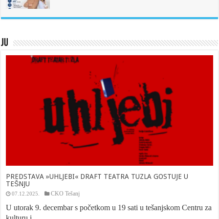
JU
PREDSTAVA »UHLJEBI« DRAFT TEATRA TUZLA GOSTUJE U
TEŠNJU
CKO Tešanj
07.12.2025.
U utorak 9. decembar s početkom u 19 sati u tešanjskom Centru za
kulturu i ...