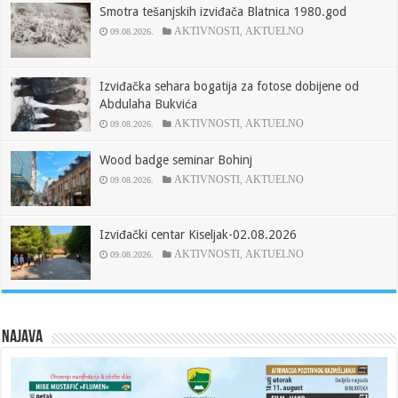
Smotra tešanjskih izviđača Blatnica 1980.god
AKTIVNOSTI
AKTUELNO
09.08.2026.
,
Izviđačka sehara bogatija za fotose dobijene od
Abdulaha Bukvića
AKTIVNOSTI
AKTUELNO
09.08.2026.
,
Wood badge seminar Bohinj
AKTIVNOSTI
AKTUELNO
09.08.2026.
,
Izviđački centar Kiseljak-02.08.2026
AKTIVNOSTI
AKTUELNO
09.08.2026.
,
Najava