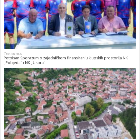
04.08.2026.
Potpisan Sporazum o zajedničkom finansiranju klupskih prostorija NK
„Pobjeda“ i NK „Usora“