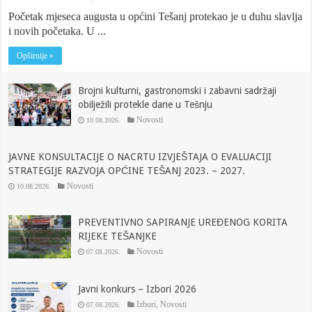
Početak mjeseca augusta u općini Tešanj protekao je u duhu slavlja
i novih početaka. U ...
Opširnije »
Brojni kulturni, gastronomski i zabavni sadržaji
obilježili protekle dane u Tešnju
Novosti
10.08.2026.
JAVNE KONSULTACIJE O NACRTU IZVJEŠTAJA O EVALUACIJI
STRATEGIJE RAZVOJA OPĆINE TEŠANJ 2023. – 2027.
Novosti
10.08.2026.
PREVENTIVNO SAPIRANJE UREĐENOG KORITA
RIJEKE TEŠANJKE
Novosti
07.08.2026.
Javni konkurs – Izbori 2026
Izbori
Novosti
07.08.2026.
,