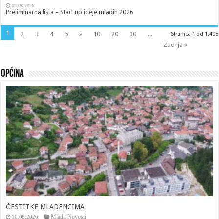
04.08.2026.
Preliminarna lista – Start up ideje mladih 2026
1
2
3
4
5
»
10
20
30
...
Stranica 1 od 1.408
Zadnja »
Općina
ČESTITKE MLADENCIMA
Mladi
Novosti
10.08.2026.
,