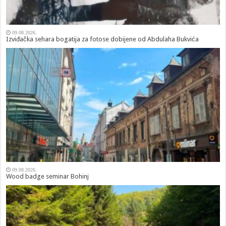
09.08.2026.
Izviđačka sehara bogatija za fotose dobijene od Abdulaha Bukvića
09.08.2026.
Wood badge seminar Bohinj