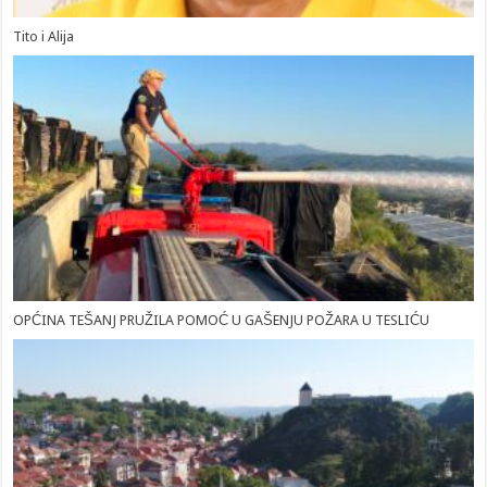
Tito i Alija
OPĆINA TEŠANJ PRUŽILA POMOĆ U GAŠENJU POŽARA U TESLIĆU