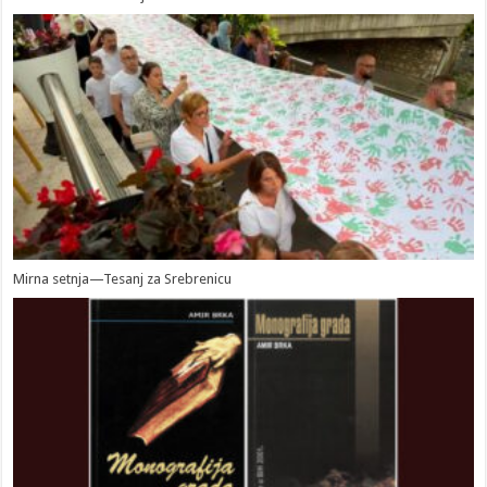
Mirna setnja—Tesanj za Srebrenicu