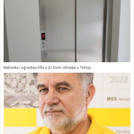
Nabavka i ugradnja lifta u JU Dom zdravlja u Tešnju