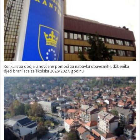
Konkurs za dodjelu novčane pomoći za nabavku obaveznih udžbenika
djeci branilaca za školsku 2026/2027. godinu