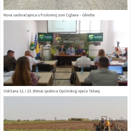
Nova saobraćajnica u Poslovnoj zoni Ciglana – Glinište
Održana 22. i 23. (hitna) sjednica Općinskog vijeća Tešanj