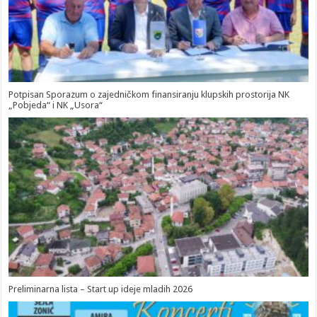
Potpisan Sporazum o zajedničkom finansiranju klupskih prostorija NK
„Pobjeda“ i NK „Usora“
Preliminarna lista – Start up ideje mladih 2026