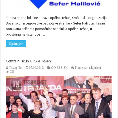
Tamna strana lokalne uprave općine Tešanj Opštinska organizacija
Bosanskohercegovačke patriotske stranke – Sefer Halilović Tešanj,
ponukana pričama pomoćnice načelnika općine Tešanj u
prostorijama ustanove i ...
Opširnije »
Centralni skup BPS-a Tešanj
za
Tesanj Net
05.10.2012.
OO BPS-SH
Komentari isključeni
Centralni
633
skup
BPS-
a
Tešanj