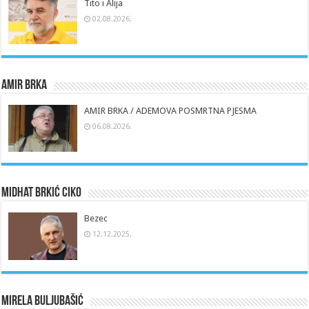
Tito i Alija
02.08.2026.
Amir Brka
AMIR BRKA / ADEMOVA POSMRTNA PJESMA
06.08.2026.
Midhat Brkić Ciko
Bezec
12.12.2025.
Mirela Buljubašić