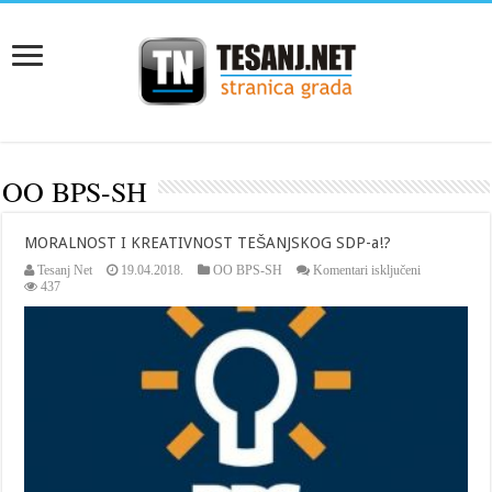
OO BPS-SH
MORALNOST I KREATIVNOST TEŠANJSKOG SDP-a!?
za
Tesanj Net
19.04.2018.
OO BPS-SH
Komentari isključeni
MORALNO
437
I
KREATIVN
TEŠANJSK
SDP-
a!?