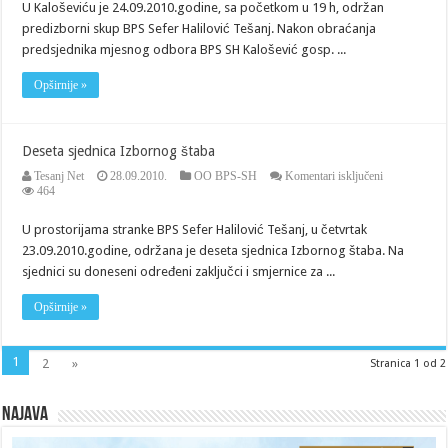
U Kaloševiću je 24.09.2010.godine, sa početkom u 19 h, održan
u
predizborni skup BPS Sefer Halilović Tešanj. Nakon obraćanja
Kaloševiću
predsjednika mjesnog odbora BPS SH Kalošević gosp. ...
Opširnije »
Deseta sjednica Izbornog štaba
za
Tesanj Net
28.09.2010.
OO BPS-SH
Komentari isključeni
Deseta
464
sjednica
Izbornog
U prostorijama stranke BPS Sefer Halilović Tešanj, u četvrtak
štaba
23.09.2010.godine, održana je deseta sjednica Izbornog štaba. Na
sjednici su doneseni određeni zaključci i smjernice za ...
Opširnije »
1
2
»
Stranica 1 od 2
Najava