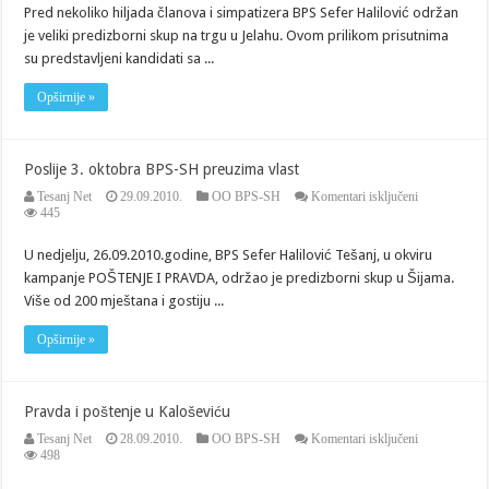
velikom
Pred nekoliko hiljada članova i simpatizera BPS Sefer Halilović održan
stilu
je veliki predizborni skup na trgu u Jelahu. Ovom prilikom prisutnima
održan
predizborni
su predstavljeni kandidati sa ...
skup
BPS-
Opširnije »
SH
u
Jelahu
Poslije 3. oktobra BPS-SH preuzima vlast
za
Tesanj Net
29.09.2010.
OO BPS-SH
Komentari isključeni
Poslije
445
3.
oktobra
U nedjelju, 26.09.2010.godine, BPS Sefer Halilović Tešanj, u okviru
BPS-
kampanje POŠTENJE I PRAVDA, održao je predizborni skup u Šijama.
SH
preuzima
Više od 200 mještana i gostiju ...
vlast
Opširnije »
Pravda i poštenje u Kaloševiću
za
Tesanj Net
28.09.2010.
OO BPS-SH
Komentari isključeni
Pravda
498
i
poštenje