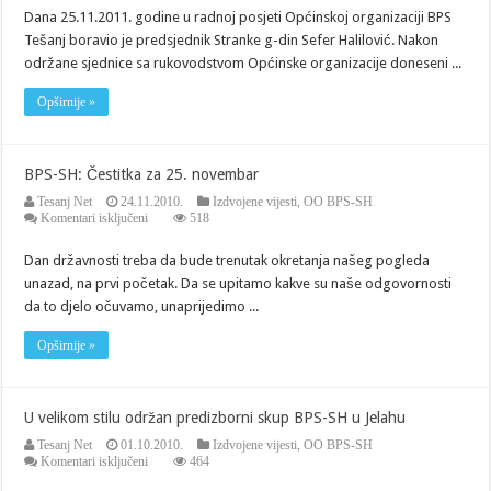
javnost
Dana 25.11.2011. godine u radnoj posjeti Općinskoj organizaciji BPS
Tešanj boravio je predsjednik Stranke g-din Sefer Halilović. Nakon
održane sjednice sa rukovodstvom Općinske organizacije doneseni ...
Opširnije »
BPS-SH: Čestitka za 25. novembar
Tesanj Net
24.11.2010.
Izdvojene vijesti
,
OO BPS-SH
za
Komentari isključeni
518
BPS-
SH:
Dan državnosti treba da bude trenutak okretanja našeg pogleda
Čestitka
unazad, na prvi početak. Da se upitamo kakve su naše odgovornosti
za
25.
da to djelo očuvamo, unaprijedimo ...
novembar
Opširnije »
U velikom stilu održan predizborni skup BPS-SH u Jelahu
Tesanj Net
01.10.2010.
Izdvojene vijesti
,
OO BPS-SH
za
Komentari isključeni
464
U