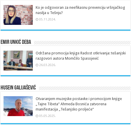
Ko je odgovoran za neefikasnu prevenciju vršnjačkog
nasilja u Tešnju?
05.11.2024.
Emir Unkić Deba
Održana promocija knjige Radost otkrivanja: tešanjski
razgovori autora Momčilo Spasojević
26.03.2026.
Husein Galijašević
Otvaranjem muzejske postavke i promocijom knjige
„Tajne Tibeta“ Ahmeda Bosnića zatvorena
manifestacija „Tešanjsko proljeće“
05.05.2025.