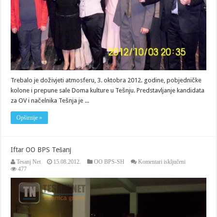
Trebalo je doživjeti atmosferu, 3. oktobra 2012. godine, pobjedničke
kolone i prepune sale Doma kulture u Tešnju. Predstavljanje kandidata
za OV i načelnika Tešnja je ...
Opširnije »
Iftar OO BPS Tešanj
za
Tesanj Net
15.08.2012.
OO BPS-SH
Komentari isključeni
Iftar
477
OO
BPS
Tešanj