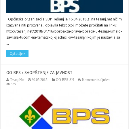
Općinska organizacija SDP Tešanj je 16.04.2018.g. na tesanj.net ničim
izazvana niti prozvana, objavila tekst (koji možete pročitati na linku:
http://tesanj.net/2018/04/16/borba-za-prava-boraca-u-tesnju-umalo-
zavrsila-tucom-na-tematskoj-sjednici-ov-tesanj/) kojim je nastavila sa
...
Opširnije »
OO BPS / SAOPŠTENJE ZA JAVNOST
za
Tesanj Net
30.05.2015.
OO BPS-SH
Komentari isključeni
OO
625
BPS
/
SAOPŠTEN
ZA
JAVNOST