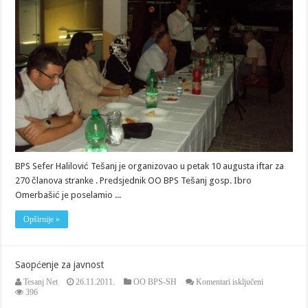
BPS Sefer Halilović Tešanj je organizovao u petak 10 augusta iftar za
270 članova stranke . Predsjednik OO BPS Tešanj gosp. Ibro
Omerbašić je poselamio ...
Opširnije »
Saopćenje za javnost
za
Tesanj Net
26.11.2011.
OO BPS-SH
Komentari isključeni
Saopćenje
396
za