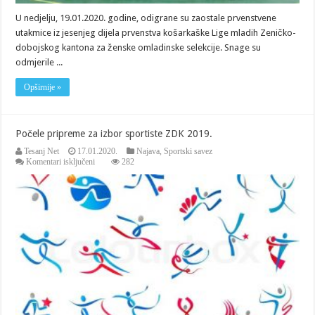
U nedjelju, 19.01.2020. godine, odigrane su zaostale prvenstvene
utakmice iz jesenjeg dijela prvenstva košarkaške Lige mladih Zeničko-
dobojskog kantona za ženske omladinske selekcije. Snage su
odmjerile ...
Opširnije »
Počele pripreme za izbor sportiste ZDK 2019.
Tesanj Net
17.01.2020.
Najava
,
Sportski savez
za
Komentari isključeni
282
Počele
pripreme
za
izbor
sportiste
ZDK
2019.