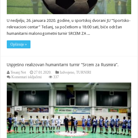
U nedjelju, 26. januara 2020. godine, u sportskoj dvorani JU “Sportsko-
rekreacioni centar” Tešanj, sa početkom u 18:00 sati, biće održan
humanitarni malonogometni turnir SRCEM ZA ...
Opširnije »
Uspješno realizovan humanitarni turnir “Srcem za Rusmira”.
Tesanj Net
27.01.2020.
Izdvojeno
,
TURNIRI
za
Komentari isključeni
337
Uspješno
realizovan
humanitarni
turnir
“Srcem
za
Rusmira”.