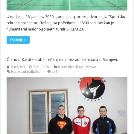
U nedjelju, 26. januara 2020. godine, u sportskoj dvorani JU “Sportsko-
rekreacioni centar” Tešanj, sa početkom u 18:00 sati, održan je
humanitarni malonogometni turnir SRCEM ZA ...
Opširnije »
Članovi Karate kluba Tešanj na zimskom seminaru u Sarajevu.
Tesanj Net
23.01.2020.
Karate klub Tešanj
,
Najava
za
Komentari isključeni
334
Članovi
Karate
kluba
Tešanj
na
zimskom
seminaru
u
Sarajevu.