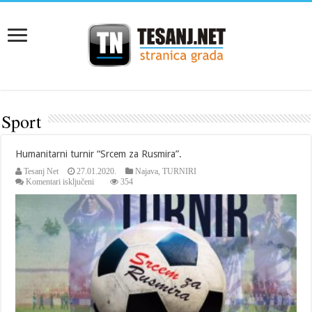
Sport
Humanitarni turnir “Srcem za Rusmira”.
Tesanj Net
27.01.2020.
Najava
,
TURNIRI
za
Komentari isključeni
354
Humanitarni
turnir
“Srcem
za
Rusmira”.