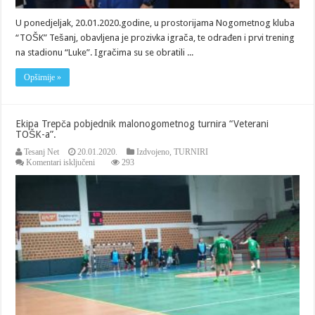
U ponedjeljak, 20.01.2020.godine, u prostorijama Nogometnog kluba
“TOŠK” Tešanj, obavljena je prozivka igrača, te odrađen i prvi trening
na stadionu “Luke”. Igračima su se obratili ...
Opširnije »
Ekipa Trepča pobjednik malonogometnog turnira “Veterani
TOŠK-a”.
Tesanj Net
20.01.2020.
Izdvojeno
,
TURNIRI
za
Komentari isključeni
293
Ekipa
Trepča
pobjednik
malonogometnog
turnira
“Veterani
TOŠK-
a”.