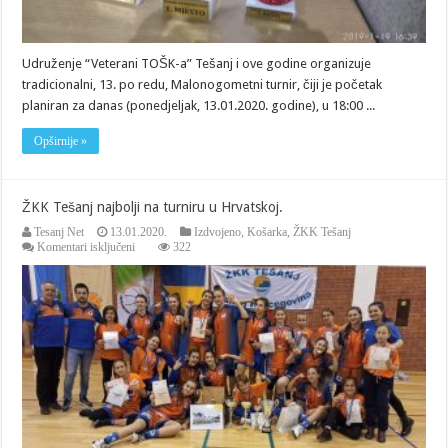
Udruženje “Veterani TOŠK-a” Tešanj i ove godine organizuje
tradicionalni, 13. po redu, Malonogometni turnir, čiji je početak
planiran za danas (ponedjeljak, 13.01.2020. godine), u 18:00 ...
Opširnije »
ŽKK Tešanj najbolji na turniru u Hrvatskoj.
Tesanj Net
13.01.2020.
Izdvojeno
,
Košarka
,
ŽKK Tešanj
za
Komentari isključeni
322
ŽKK
Tešanj
najbolji
na
turniru
u
Hrvatskoj.