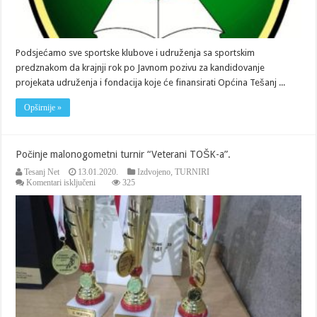
kandidovanje
projekata
udruženja
i
fondacija
Podsjećamo sve sportske klubove i udruženja sa sportskim
koje
će
predznakom da krajnji rok po Javnom pozivu za kandidovanje
finansirati
projekata udruženja i fondacija koje će finansirati Općina Tešanj ...
Općina
Tešanj
u
Opširnije »
2020.
godini.
Počinje malonogometni turnir “Veterani TOŠK-a”.
Tesanj Net
13.01.2020.
Izdvojeno
,
TURNIRI
za
Komentari isključeni
325
Počinje
malonogometni
turnir
“Veterani
TOŠK-
a”.