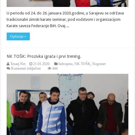
U periodu od 24. do 26. januara 2020.godine, u Sarajevu se održava
tradicionalni zimski karate seminar, pod vodstvom i organizacijom
Karate saveza Federacije BiH. Ovaj ...
Opširnije »
NK TOŠK: Prozivka igrača i prvi trening.
Tesanj Net
21.01.2020.
Izdvojeno
,
NK TOŠK
,
Nogomet
za
Komentari isključeni
444
NK
TOŠK:
Prozivka
igrača
i
prvi
trening.