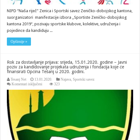
NIPD “Naša riječ” Zenica i Sportski savez Zeničko-dobojskog kantona,
suorganizatori manifestacije izbora „Sportiste Zeničko-dobojskog
kantona 2019“, pozivaju sportske klubove, kolektive, udruženja i
pojedince da kandiduju ...
Opširnije »
Rok za dostavljanje prijava: srijeda, 15.01.2020. godine – Javni
poziv za kandidovanje projekata udruženja i fondacija koje će
finansirati Općina Tešanj u 2020. godini.
Tesanj Net
13.01.2020.
Najava
,
Sportski savez
za
Komentari isključeni
323
Rok
za
dostavljanje
prijava:
srijeda,
15.01.2020.
godine
–
Javni
poziv
za