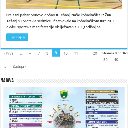
Prelazni pehar ponovo došao u Tešanj. Naše košarkašice iz ŽKK
Tešanj su protekle sedmice učestvovale na košarkaškom turniru u
okviru sportske manifestacije obilježavanja 10. godišnjice ...
Opširnije »
9
« Prva
...
«
7
8
10
11
»
20
Stranica 9 od 360
30
40
...
Zadnja »
Najava