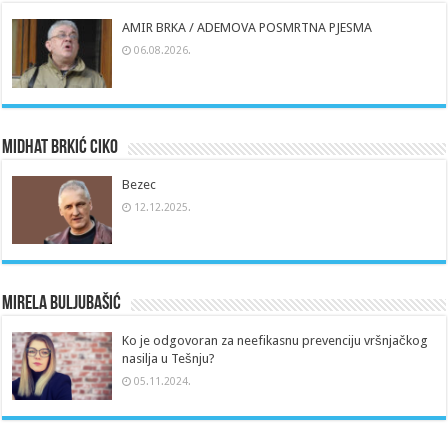
AMIR BRKA / ADEMOVA POSMRTNA PJESMA
06.08.2026.
Midhat Brkić Ciko
Bezec
12.12.2025.
Mirela Buljubašić
Ko je odgovoran za neefikasnu prevenciju vršnjačkog
nasilja u Tešnju?
05.11.2024.