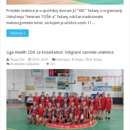
Protekle sedmice je u sportskoj dvorani JU “SRC” Tešanj, u organizaciji
Udruženja “Veterani TOŠK-a” Tešanj, održan tradicionalni
malonogometni turnir, na kojem je učešće uzelo 11 ...
Opširnije »
Liga mladih ZDK za košarkašice: Odigrane zaostale utakmice.
Tesanj Net
20.01.2020.
Izdvojeno
,
Košarka
,
ŽKK Tešanj
za
Komentari isključeni
321
Liga
mladih
ZDK
za
košarkašice:
Odigrane
zaostale
utakmice.