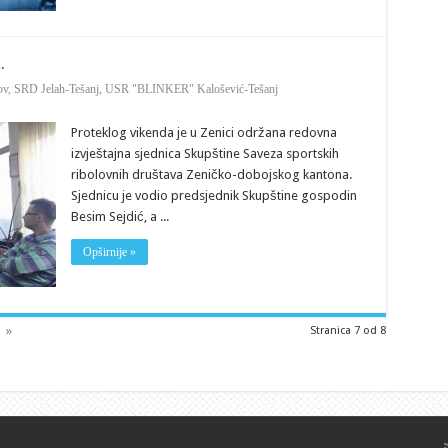
.
ov
,
SRD Jelah-Tešanj
,
USR "BLINKER" Kalošević-Tešanj
Proteklog vikenda je u Zenici održana redovna
izvještajna sjednica Skupštine Saveza sportskih
ribolovnih društava Zeničko-dobojskog kantona.
Sjednicu je vodio predsjednik Skupštine gospodin
Besim Sejdić, a ...
Opširnije »
»
Stranica 7 od 8