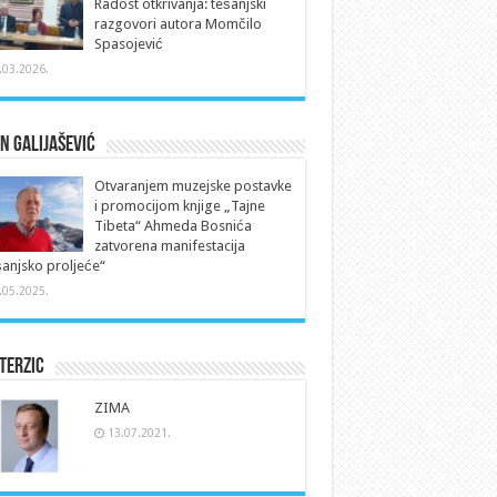
Radost otkrivanja: tešanjski
razgovori autora Momčilo
Spasojević
.03.2026.
n Galijašević
Otvaranjem muzejske postavke
i promocijom knjige „Tajne
Tibeta“ Ahmeda Bosnića
zatvorena manifestacija
anjsko proljeće“
.05.2025.
Terzic
ZIMA
13.07.2021.