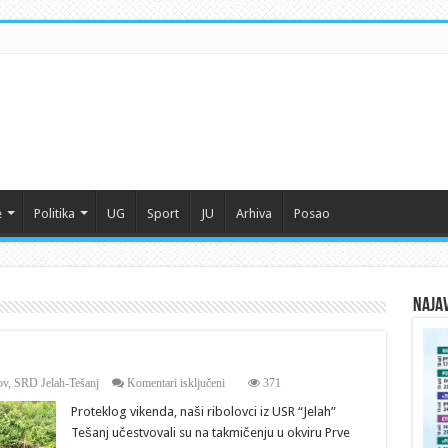
e
Politika
UG
Sport
JU
Arhiva
Posao
Naja
za
ov
,
SRD Jelah-Tešanj
Komentari isključeni
371
Prva
Proteklog vikenda, naši ribolovci iz USR “Jelah”
liga
BiH
Tešanj učestvovali su na takmičenju u okviru Prve
u