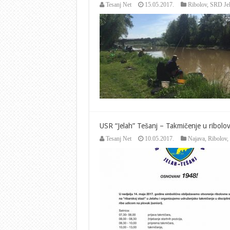
Tesanj Net
15.05.2017.
Ribolov
,
SRD Jel
USR “Jelah” Tešanj – Takmičenje u ribolo
Tesanj Net
10.05.2017.
Najava
,
Ribolov
,