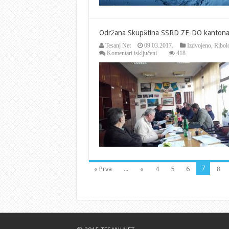
Održana Skupština SSRD ZE-DO kantona
Tesanj Net
09.03.2017.
Izdvojeno
,
Ribol
za
Komentari isključeni
418
Održana
Skupština
SSRD
ZE-
DO
kantona.
7
« Prva
...
«
4
5
6
8