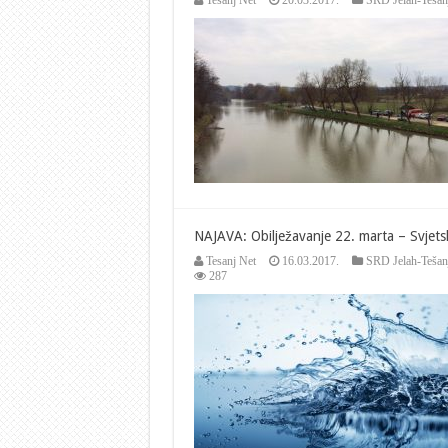
Tesanj Net
20.03.2017.
SRD Jelah-Tešan
NAJAVA: Obilježavanje 22. marta – Svjet
Tesanj Net
16.03.2017.
SRD Jelah-Tešan
287