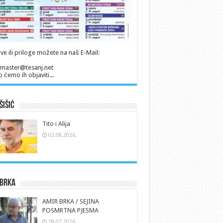
ve ili priloge možete na naš E-Mail:
master@tesanj.net
 ćemo ih objaviti...
Šišić
Tito i Alija
02.08.2026.
 Brka
AMIR BRKA / SEJINA
POSMRTNA PJESMA
28.07.2026.