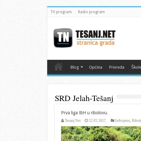
TV program
Radio program
Blog
Općina
Privreda
Škol
SRD Jelah-Tešanj
Prva liga BiH u ribolovu.
Tesanj Net
22.05.2017.
Izdvojeno
,
Ribol