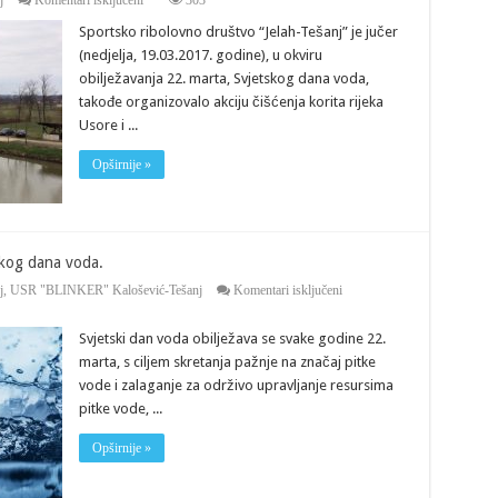
j
Komentari isključeni
303
Ekološka
Sportsko ribolovno društvo “Jelah-Tešanj” je jučer
akcija
SRD
(nedjelja, 19.03.2017. godine), u okviru
“Jelah-
obilježavanja 22. marta, Svjetskog dana voda,
Tešanj”.
takođe organizovalo akciju čišćenja korita rijeka
Usore i ...
Opširnije »
skog dana voda.
za
j
,
USR "BLINKER" Kalošević-Tešanj
Komentari isključeni
NAJAVA:
Obilježavanje
Svjetski dan voda obilježava se svake godine 22.
22.
marta
marta, s ciljem skretanja pažnje na značaj pitke
–
vode i zalaganje za održivo upravljanje resursima
Svjetskog
dana
pitke vode, ...
voda.
Opširnije »