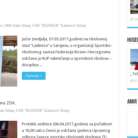
26
ov
,
SRD Jelah-Tešanj
,
USR "BLINKER" Kalošević-Tešanj
Jučer (nedjelja, 07.05.2017.godine) na ribolovnoj
Husei
stazi “Lađenica” u Sarajevu, u organizaciji Sportsko-
ribolovnog saveza Federacije Bosne i Hercegovine
održano je KUP-takmičenje u sportskom ribolovu –
disciplina ...
„Teš
Opširnije »
05
Amir 
ava ZDK.
ah-Tešanj
,
USR "BLINKER" Kalošević-Tešanj
Protekle sedmice (06.04.2017.godine) sa početkom
u 18,00 sati u Zenici je održana sjednica Upravnog
odbora Saveza sportsko ribolovnih društava ZE-