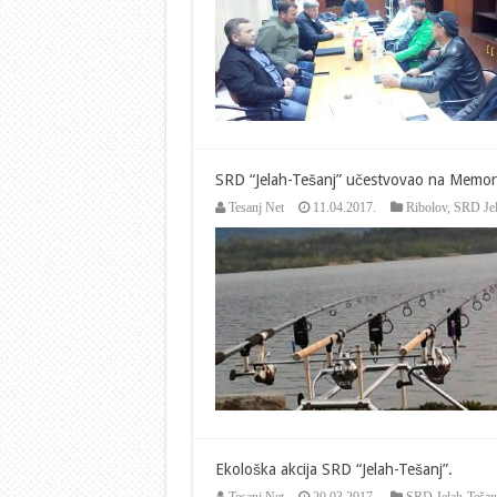
društava
ZDK.
SRD “Jelah-Tešanj” učestvovao na Memorij
Tesanj Net
11.04.2017.
Ribolov
,
SRD Jel
Ekološka akcija SRD “Jelah-Tešanj”.