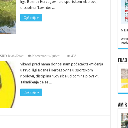
lige Bosne i Hercegovine u sportskom ribolovu,
ribolovu.
disciplina “Lov ribe ...
Opširnije »
Naja
web
Rado
.
za
SRD Jelah-Tešanj
Komentari isključeni
436
Fuad 
Prvo
Vikend pred nama donosi nam početak takmičenja
i
drugo
u Prvoj ligi Bosne i Hercegovine u sportskom
kolo
ribolovu, disciplina “Lov ribe udicom na plovak”.
Prve
lige
Takmičenje će se ...
BiH
u
Opširnije »
ribolovu.
Amir