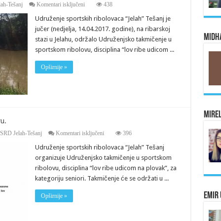
za
ah-Tešanj
Komentari isključeni
438
Takmičenje
Udruženje sportskih ribolovaca “Jelah” Tešanj je
u
ribolovu.
jučer (nedjelja, 14.04.2017. godine), na ribarskoj
Midha
stazi u Jelahu, održalo Udruženjsko takmičenje u
sportskom ribolovu, disciplina “lov ribe udicom ...
Opširnije »
Mirel
vu.
za
SRD Jelah-Tešanj
Komentari isključeni
396
USR
Udruženje sportskih ribolovaca “Jelah” Tešanj
“Jelah”
Tešanj
organizuje Udruženjsko takmičenje u sportskom
–
ribolovu, disciplina “lov ribe udicom na plovak”, za
Takmičenje
u
kategoriju seniori. Takmičenje će se održati u ...
ribolovu.
Emir 
Opširnije »