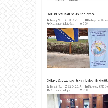
Odlični rezultati naših ribolovaca.
Tesanj Net
08.05.2017.
Izdvojeno
,
Ribol
za
Komentari isključeni
306
Odlični
rezultati
naših
ribolovaca.
Odluke Saveza sportsko-ribolovnih društ
Tesanj Net
12.04.2017.
Ribolov
,
SRD Jel
za
Komentari isključeni
280
Odluke
Saveza
sportsko-
ribolovnih