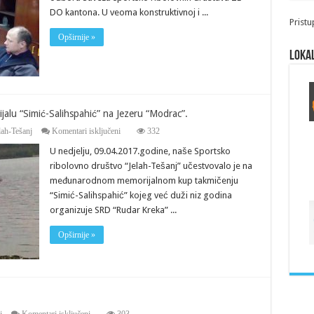
DO kantona. U veoma konstruktivnoj i ...
Pristu
Opširnije »
Lokal
alu “Simić-Salihspahić” na Jezeru “Modrac”.
za
ah-Tešanj
Komentari isključeni
332
SRD
U nedjelju, 09.04.2017.godine, naše Sportsko
“Jelah-
Tešanj”
ribolovno društvo “Jelah-Tešanj” učestvovalo je na
učestvovao
međunarodnom memorijalnom kup takmičenju
na
Memorijalu
“Simić-Salihspahić” kojeg već duži niz godina
“Simić-
organizuje SRD “Rudar Kreka” ...
Salihspahić”
na
Opširnije »
Jezeru
“Modrac”.
za