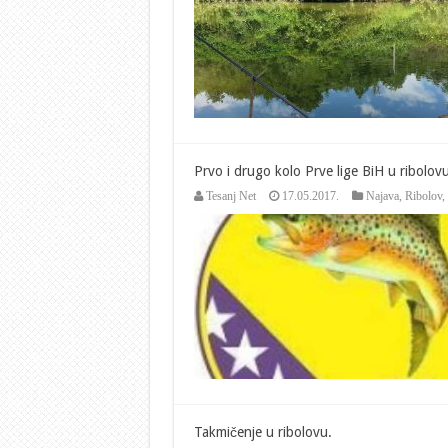
Prvo i drugo kolo Prve lige BiH u ribolovu
Tesanj Net
17.05.2017.
Najava
,
Ribolov
,
Takmičenje u ribolovu.