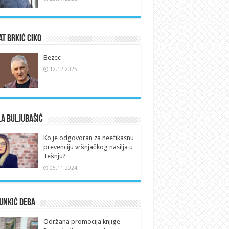
t Brkić Ciko
Bezec
12.12.2025.
a Buljubašić
Ko je odgovoran za neefikasnu
prevenciju vršnjačkog nasilja u
Tešnju?
05.11.2024.
Unkić Deba
Održana promocija knjige