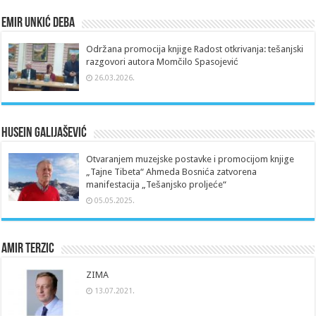
Emir Unkić Deba
Održana promocija knjige Radost otkrivanja: tešanjski
razgovori autora Momčilo Spasojević
26.03.2026.
Husein Galijašević
Otvaranjem muzejske postavke i promocijom knjige
„Tajne Tibeta“ Ahmeda Bosnića zatvorena
manifestacija „Tešanjsko proljeće“
05.05.2025.
Amir Terzic
ZIMA
13.07.2021.