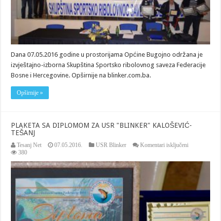
Dana 07.05.2016 godine u prostorijama Općine Bugojno održana je
izvještajno-izborna Skupština Sportsko ribolovnog saveza Federacije
Bosne i Hercegovine. Opširnije na blinker.com.ba.
Opširnije »
PLAKETA SA DIPLOMOM ZA USR "BLINKER" KALOŠEVIĆ-
TEŠANJ
za
Tesanj Net
07.05.2016.
USR Blinker
Komentari isključeni
PLAKETA
380
SA
DIPLOMO
ZA
USR
"BLINKER"
KALOŠEVIĆ
TEŠANJ