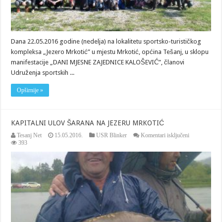
Dana 22.05.2016 godine (nedelja) na lokalitetu sportsko-turističkog
kompleksa „Jezero Mrkotić” u mjestu Mrkotić, općina Tešanj, u sklopu
manifestacije „DANI MJESNE ZAJEDNICE KALOŠEVIĆ”, članovi
Udruženja sportskih ...
Opširnije »
KAPITALNI ULOV ŠARANA NA JEZERU MRKOTIĆ
za
Tesanj Net
15.05.2016.
USR Blinker
Komentari isključeni
KAPITALNI
393
ULOV
ŠARANA
NA
JEZERU
MRKOTIĆ