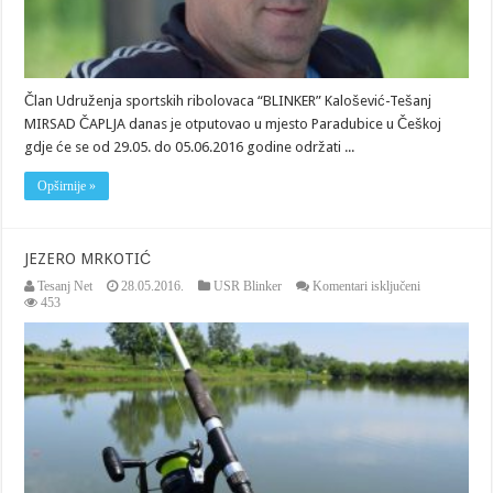
Član Udruženja sportskih ribolovaca “BLINKER” Kalošević-Tešanj
MIRSAD ČAPLJA danas je otputovao u mjesto Paradubice u Češkoj
gdje će se od 29.05. do 05.06.2016 godine održati ...
Opširnije »
JEZERO MRKOTIĆ
za
Tesanj Net
28.05.2016.
USR Blinker
Komentari isključeni
JEZERO
453
MRKOTIĆ