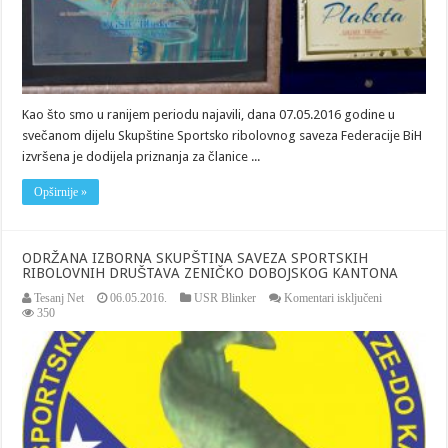
Kao što smo u ranijem periodu najavili, dana 07.05.2016 godine u
svečanom dijelu Skupštine Sportsko ribolovnog saveza Federacije BiH
izvršena je dodijela priznanja za članice ...
Opširnije »
ODRŽANA IZBORNA SKUPŠTINA SAVEZA SPORTSKIH
RIBOLOVNIH DRUŠTAVA ZENIČKO DOBOJSKOG KANTONA
za
Tesanj Net
06.05.2016.
USR Blinker
Komentari isključeni
ODRŽANA
350
IZBORNA
SKUPŠTIN
SAVEZA
SPORTSKIH
RIBOLOVN
DRUŠTAVA
ZENIČKO
DOBOJSKO
KANTONA