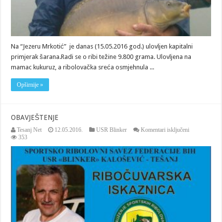
Na “Jezeru Mrkotić” je danas (15.05.2016 god.) ulovljen kapitalni
primjerak šarana.Radi se o ribi težine 9.800 grama. Ulovljena na
mamac kukuruz, a ribolovačka sreća osmjehnula ...
Opširnije »
OBAVJEŠTENJE
za
Tesanj Net
12.05.2016.
USR Blinker
Komentari isključeni
OBAVJEŠTE
353