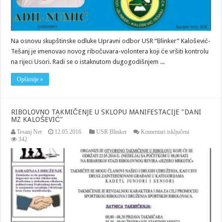
Na osnovu skupštinske odluke Upravni odbor USR “Blinker” Kalošević-
Tešanj je imenovao novog ribočuvara-volontera koji će vršiti kontrolu
na rijeci Usori. Radi se o istaknutom dugogodišnjem ...
Opširnije »
RIBOLOVNO TAKMIČENJE U SKLOPU MANIFESTACIJE "DANI
MZ KALOŠEVIĆ"
za
Tesanj Net
12.05.2016.
USR Blinker
Komentari isključeni
RIBOLOVN
342
TAKMIČEN
U
SKLOPU
MANIFESTA
"DANI
MZ
KALOŠEVIĆ