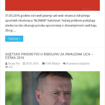
31.05.2016 godine od ranih jutarnji sati web stranica Udruženja
sportskih ribolovaca “BLINKER” Kalošević-Tešanj prilikom pokušaja
ulaska na istu izbacuje poruku upozorenja o zlonamjernom sadržaju.
Zbog ...
Opširnije »
SVJETSKO PRVENSTVO U RIBOLOVU ZA INVALIDNA LICA –
ČEŠKA 2016
za
Tesanj Net
28.05.2016.
USR Blinker
Komentari isključeni
SVJETSKO
431
PRVENSTV
U
RIBOLOVU
ZA
INVALIDNA
LICA
–
ČEŠKA
2016