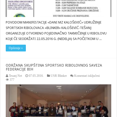
POVODOM MANIFESTACIJE «DANI MZ KALOŠEVIĆ» UDRUŽENJE
SPORTSKIH RIBOLOVACA «BLINKER» KALOŠEVIĆ-TEŠANJ
ORGANIZUJE OTVORENO POJEDINAČNO TAKMIČENJE U RIBOLOVU
KOJE ĆE SEODRŽATI 22.05.2016 G. (NEDELJA) SA POČETKOM U ...
Opširnije »
ODRŽANA SKUPŠTINA SPORTSKO RIBOLOVNOG SAVEZA
FEDERACIJE BIH
za
Tesanj Net
07.05.2016.
USR Blinker
Komentari isključeni
ODRŽANA
377
SKUPŠTIN
SPORTSKO
RIBOLOVN
SAVEZA
FEDERACIJ
BIH