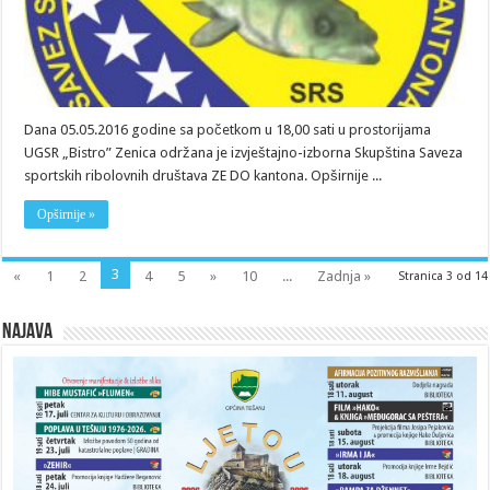
Dana 05.05.2016 godine sa početkom u 18,00 sati u prostorijama
UGSR „Bistro” Zenica održana je izvještajno-izborna Skupština Saveza
sportskih ribolovnih društava ZE DO kantona. Opširnije ...
Opširnije »
3
«
1
2
4
5
»
10
...
Zadnja »
Stranica 3 od 14
Najava