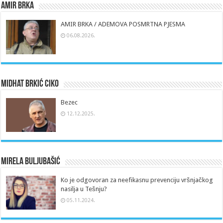
Amir Brka
AMIR BRKA / ADEMOVA POSMRTNA PJESMA
06.08.2026.
Midhat Brkić Ciko
Bezec
12.12.2025.
Mirela Buljubašić
Ko je odgovoran za neefikasnu prevenciju vršnjačkog
nasilja u Tešnju?
05.11.2024.