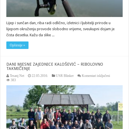
Lijep i sunčan dan, riba radi odlično, izletnici i ljubitelji prirode u
lijepom okruženju provode slobodno vrijeme, sveukupni dojam je
čista desetka. Kažu da slike ...
Opširnije »
DANI MJESNE ZAJEDNICE KALOŠEVIĆ – RIBOLOVNO
TAKMIČENJE
za
Tesanj Net
22.05.2016.
USR Blinker
Komentari isključeni
DANI
383
MJESNE
ZAJEDNICE
KALOŠEVI
–
RIBOLOVN
TAKMIČEN