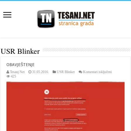
USR Blinker
OBAVJEŠTENJE
za
Tesanj Net
31.05.2016.
USR Blinker
Komentari isključeni
OBAVJEŠTE
425