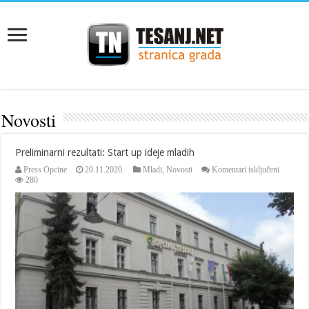
Novosti
Preliminarni rezultati: Start up ideje mladih
za
Press Opcine
20.11.2020.
Mladi
,
Novosti
Komentari isključeni
Prelimina
280
rezultati:
Start
up
ideje
mladih