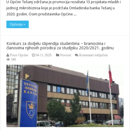
U Općini Tešanj održana je promocija rezultata 13 projekata mladih i
jednog mikrobiznisa koje je podržala Omladinska banka Tešanj u
2020. godini. Osim predstavnika Općine ...
Opširnije »
Konkurs za dodjelu stipendija studentima – braniocima i
članovima njihovih porodica za studijsku 2020/2021. godinu
za
Press Opcine
04.11.2020.
Novosti
Komentari isključeni
Konkurs
340
za
dodjelu
stipendija
studentima
–
braniocima
i
članovima
njihovih
porodica
za
studijsku
2020/2021.
godinu