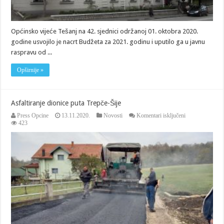
Općinsko vijeće Tešanj na 42. sjednici održanoj 01. oktobra 2020.
godine usvojilo je nacrt Budžeta za 2021. godinu i uputilo ga u javnu
raspravu od ...
Opširnije »
Asfaltiranje dionice puta Trepče-Šije
za
Press Opcine
13.11.2020.
Novosti
Komentari isključeni
Asfaltiranje
423
dionice
puta
Trepče-
Šije