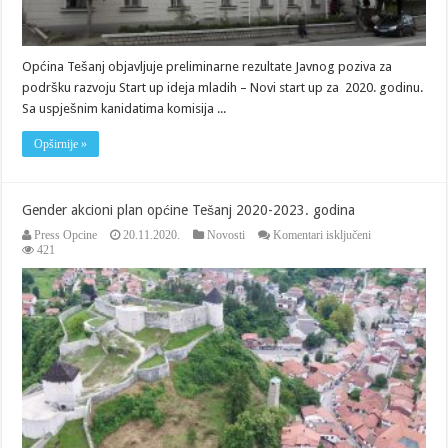
Općina Tešanj objavljuje preliminarne rezultate Javnog poziva za
podršku razvoju Start up ideja mladih – Novi start up za 2020. godinu.
Sa uspješnim kanidatima komisija ...
Opširnije »
Gender akcioni plan općine Tešanj 2020-2023. godina
za
Press Opcine
20.11.2020.
Novosti
Komentari isključeni
Gender
421
akcioni
plan
općine
Tešanj
2020-
2023.
godina