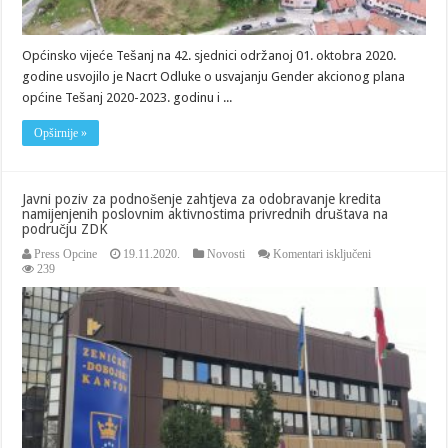
Općinsko vijeće Tešanj na 42. sjednici održanoj 01. oktobra 2020.
godine usvojilo je Nacrt Odluke o usvajanju Gender akcionog plana
općine Tešanj 2020-2023. godinu i ...
Opširnije »
Javni poziv za podnošenje zahtjeva za odobravanje kredita
namijenjenih poslovnim aktivnostima privrednih društava na
području ZDK
za
Press Opcine
19.11.2020.
Novosti
Komentari isključeni
Javni
239
poziv
za
podnošenje
zahtjeva
za
odobravanje
kredita
namijenjenih
poslovnim
aktivnostima
privrednih
društava