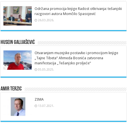
Održana promocija knjige Radost otkrivanja: tešanjski
razgovori autora Momčilo Spasojević
26.03.2026.
Husein Galijašević
Otvaranjem muzejske postavke i promocijom knjige
„Tajne Tibeta“ Ahmeda Bosnića zatvorena
manifestacija „Tešanjsko proljeće“
05.05.2025.
Amir Terzic
ZIMA
13.07.2021.