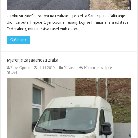
U toku su završni radovi na realizaciji projekta Sanacija i asfaltiranje
dionice puta Trepče-Šije, općina Tešanj, koji se finansira iz sredstava
Federalnog ministarstva raseljenih osoba ...
Opširnije »
Mjerenje zagađenosti zraka
za
Press Opcine
11.11.2020.
Novosti
Komentari isključeni
Mjerenje
364
zagađenosti
zraka