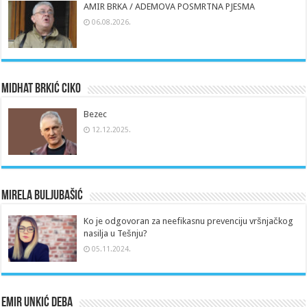
AMIR BRKA / ADEMOVA POSMRTNA PJESMA
06.08.2026.
Midhat Brkić Ciko
Bezec
12.12.2025.
Mirela Buljubašić
Ko je odgovoran za neefikasnu prevenciju vršnjačkog
nasilja u Tešnju?
05.11.2024.
Emir Unkić Deba