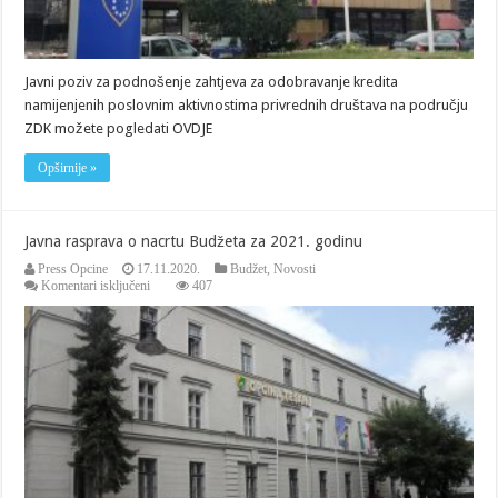
na
području
ZDK
Javni poziv za podnošenje zahtjeva za odobravanje kredita
namijenjenih poslovnim aktivnostima privrednih društava na području
ZDK možete pogledati OVDJE
Opširnije »
Javna rasprava o nacrtu Budžeta za 2021. godinu
Press Opcine
17.11.2020.
Budžet
,
Novosti
za
Komentari isključeni
407
Javna
rasprava
o
nacrtu
Budžeta
za
2021.
godinu