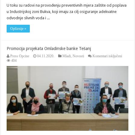
U toku su radovi na provođenju preventivnih mjera zaštite od poplava
u Industrijskoj zoni Bukva, koji imaju za cilj osiguranje adekvatne
odvodnje slivnih voda i ...
Opširnije »
Promocija projekata Omladinske banke Tešanj
za
Press Opcine
04.11.2020.
Mladi
,
Novosti
Komentari isključeni
Promocij
404
projekata
Omladin
banke
Tešanj