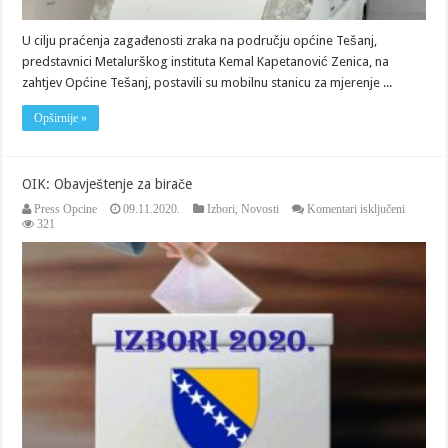
U cilju praćenja zagađenosti zraka na području općine Tešanj,
predstavnici Metalurškog instituta Kemal Kapetanović Zenica, na
zahtjev Općine Tešanj, postavili su mobilnu stanicu za mjerenje ...
Opširnije »
OIK: Obavještenje za birače
za
Press Opcine
09.11.2020.
Izbori
,
Novosti
Komentari isključeni
OIK:
321
Obavješt
za
birače