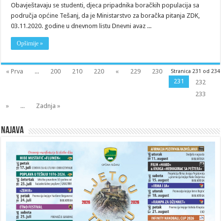
Obavještavaju se studenti, djeca pripadnika boračkih populacija sa
područja općine Tešanj, da je Ministarstvo za boračka pitanja ZDK,
03.11.2020. godine u dnevnom listu Dnevni avaz ...
Opširnije »
« Prva
...
200
210
220
«
229
230
Stranica 231 od 234
231
232
233
»
...
Zadnja »
Najava