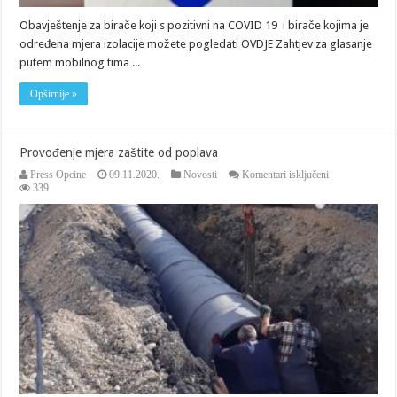
Obavještenje za birače koji s pozitivni na COVID 19 i birače kojima je
određena mjera izolacije možete pogledati OVDJE Zahtjev za glasanje
putem mobilnog tima ...
Opširnije »
Provođenje mjera zaštite od poplava
za
Press Opcine
09.11.2020.
Novosti
Komentari isključeni
Provođenje
339
mjera
zaštite
od
poplava