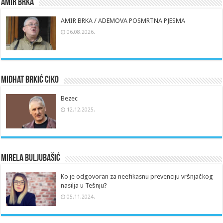
Amir Brka
AMIR BRKA / ADEMOVA POSMRTNA PJESMA
06.08.2026.
Midhat Brkić Ciko
Bezec
12.12.2025.
Mirela Buljubašić
Ko je odgovoran za neefikasnu prevenciju vršnjačkog
nasilja u Tešnju?
05.11.2024.