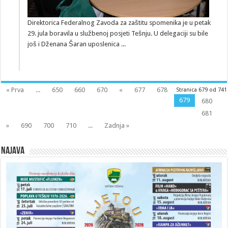
Direktorica Federalnog Zavoda za zaštitu spomenika je u petak
29. jula boravila u službenoj posjeti Tešnju. U delegaciji su bile
još i Dženana Šaran uposlenica ...
« Prva
...
650
660
670
«
677
678
Stranica 679 od 741
679
680
681
»
690
700
710
...
Zadnja »
Najava