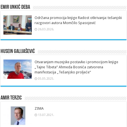
Emir Unkić Deba
Održana promocija knjige Radost otkrivanja: tešanjski
razgovori autora Momčilo Spasojević
26.03.2026.
Husein Galijašević
Otvaranjem muzejske postavke i promocijom knjige
„Tajne Tibeta“ Ahmeda Bosnića zatvorena
manifestacija „Tešanjsko proljeće“
05.05.2025.
Amir Terzic
ZIMA
13.07.2021.