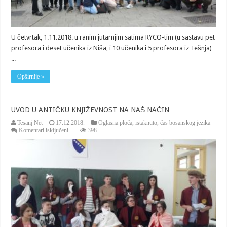
U četvrtak, 1.11.2018. u ranim jutarnjim satima RYCO-tim (u sastavu pet
profesora i deset učenika iz Niša, i 10 učenika i 5 profesora iz Tešnja)
...
Opširnije »
UVOD U ANTIČKU KNJIŽEVNOST NA NAŠ NAČIN
Tesanj Net
17.12.2018.
Oglasna ploča
,
istaknuto
,
čas bosanskog jezika
za
Komentari isključeni
398
UVOD
U
ANTIČKU
KNJIŽEVNOST
NA
NAŠ
NAČIN