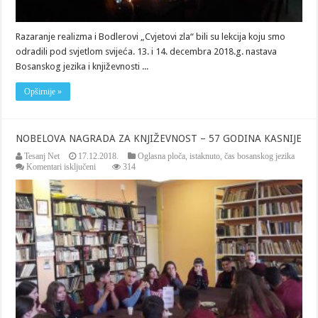
Razaranje realizma i Bodlerovi „Cvjetovi zla“ bili su lekcija koju smo
odradili pod svjetlom svijeća. 13. i 14. decembra 2018.g. nastava
Bosanskog jezika i književnosti ...
Opširnije »
NOBELOVA NAGRADA ZA KNJIŽEVNOST – 57 GODINA KASNIJE
Tesanj Net
17.12.2018.
Oglasna ploča
,
istaknuto
,
čas bosanskog jezika
za
Komentari isključeni
314
NOBELOVA
NAGRADA
ZA
KNJIŽEVNOST
–
57
GODINA
KASNIJE