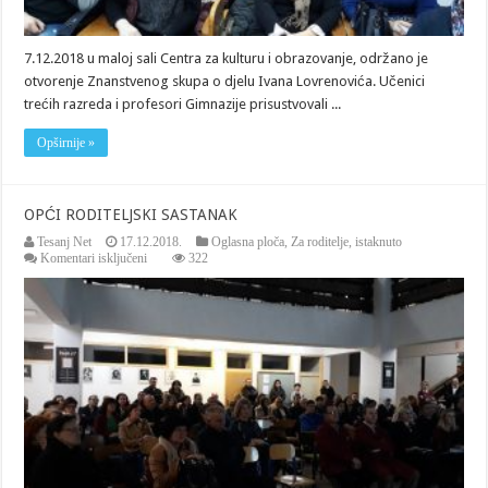
7.12.2018 u maloj sali Centra za kulturu i obrazovanje, održano je
otvorenje Znanstvenog skupa o djelu Ivana Lovrenovića. Učenici
trećih razreda i profesori Gimnazije prisustvovali ...
Opširnije »
OPĆI RODITELJSKI SASTANAK
Tesanj Net
17.12.2018.
Oglasna ploča
,
Za roditelje
,
istaknuto
za
Komentari isključeni
322
OPĆI
RODITELJSKI
SASTANAK