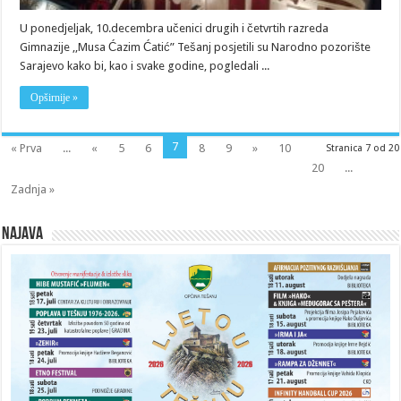
U ponedjeljak, 10.decembra učenici drugih i četvrtih razreda
Gimnazije ,,Musa Ćazim Ćatić” Tešanj posjetili su Narodno pozorište
Sarajevo kako bi, kao i svake godine, pogledali ...
Opširnije »
7
« Prva
...
«
5
6
8
9
»
10
Stranica 7 od 20
20
...
Zadnja »
Najava