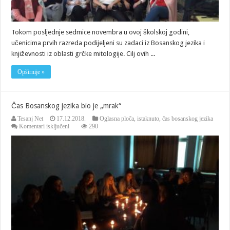
Tokom posljednje sedmice novembra u ovoj školskoj godini,
učenicima prvih razreda podijeljeni su zadaci iz Bosanskog jezika i
književnosti iz oblasti grčke mitologije. Cilj ovih ...
Opširnije »
Čas Bosanskog jezika bio je „mrak“
Tesanj Net
17.12.2018.
Oglasna ploča
,
istaknuto
,
čas bosanskog jezika
za
Komentari isključeni
290
Čas
Bosanskog
jezika
bio
je
„mrak“