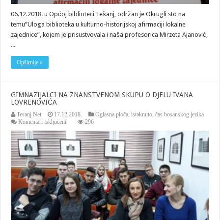
06.12.2018. u Općoj biblioteci Tešanj, održan je Okrugli sto na
temu”Uloga biblioteka u kulturno-historijskoj afirmaciji lokalne
zajednice”, kojem je prisustvovala i naša profesorica Mirzeta Ajanović,
...
Opširnije »
GIMNAZIJALCI NA ZNANSTVENOM SKUPU O DJELU IVANA
LOVRENOVIĆA
Tesanj Net
17.12.2018.
Oglasna ploča
,
istaknuto
,
čas bosanskog jezika
za
Komentari isključeni
296
GIMNAZIJALCI
NA
ZNANSTVENOM
SKUPU
O
DJELU
IVANA
LOVRENOVIĆA