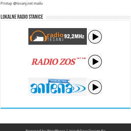
Pristup @tesanj.net mailu
Lokalne radio stanice
Powered by
WordPress
| (p)održava
Design.Ba