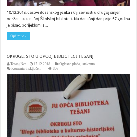
10.12.2018. časovi Bosanskog jezika i književnosti u drugoj smjeni
održani su u našoj Školskoj biblioteci. Na današnji dan prije 57 godina
je pisac, porijeklom iz ...
Opširnije »
OKRUGLI STO U OPĆOJ BIBLIOTECI TEŠANJ
Tesanj Net
17.12.2018.
Oglasna ploča
,
istaknuto
za
Komentari isključeni
308
OKRUGLI
STO
U
OPĆOJ
BIBLIOTECI
TEŠANJ