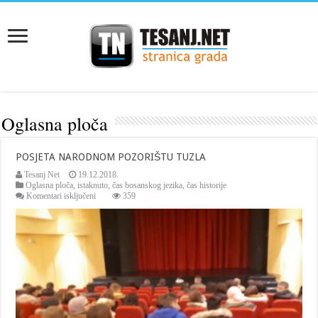
Oglasna ploča
POSJETA NARODNOM POZORIŠTU TUZLA
Tesanj Net
19.12.2018.
Oglasna ploča
,
istaknuto
,
čas bosanskog jezika
,
čas historije
za
Komentari isključeni
359
POSJETA
NARODNOM
POZORIŠTU
TUZLA