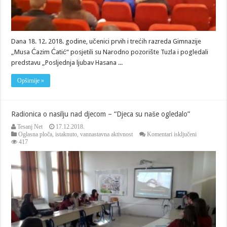
Dana 18. 12. 2018. godine, učenici prvih i trećih razreda Gimnazije
„Musa Ćazim Ćatić“ posjetili su Narodno pozorište Tuzla i pogledali
predstavu „Posljednja ljubav Hasana ...
Opširnije »
Radionica o nasilju nad djecom – “Djeca su naše ogledalo”
Tesanj Net
17.12.2018.
za
Oglasna ploča
,
istaknuto
,
vannastavna aktivnost
Komentari isključeni
Radionica
417
o
nasilju
nad
djecom
–
“Djeca
su
naše
ogledalo”