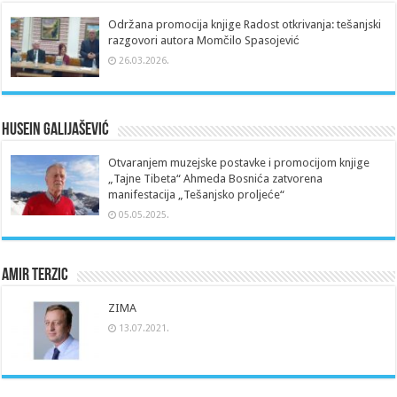
Održana promocija knjige Radost otkrivanja: tešanjski
razgovori autora Momčilo Spasojević
26.03.2026.
Husein Galijašević
Otvaranjem muzejske postavke i promocijom knjige
„Tajne Tibeta“ Ahmeda Bosnića zatvorena
manifestacija „Tešanjsko proljeće“
05.05.2025.
Amir Terzic
ZIMA
13.07.2021.