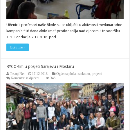
Učenici i profesori naše škole su se uključili u aktivnosti međunarodne
kampanje “16 dana aktivizma” protiv nasilja nad djecom. Uz podršku
TPO Fondacije 7.12.2018. pod ...
Opširnije »
RYCO-tim u posjeti Sarajevu i Mostaru
Tesanj Net
17.12.2018.
Oglasna ploča
,
istaknuto
,
projekti
za
Komentari isključeni
346
RYCO-
tim
u
posjeti
Sarajevu
i
Mostaru