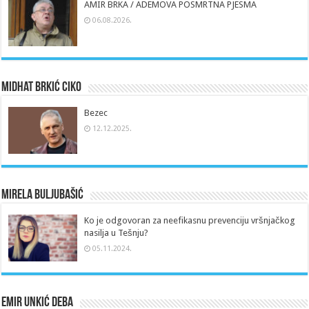
AMIR BRKA / ADEMOVA POSMRTNA PJESMA
06.08.2026.
Midhat Brkić Ciko
Bezec
12.12.2025.
Mirela Buljubašić
Ko je odgovoran za neefikasnu prevenciju vršnjačkog
nasilja u Tešnju?
05.11.2024.
Emir Unkić Deba