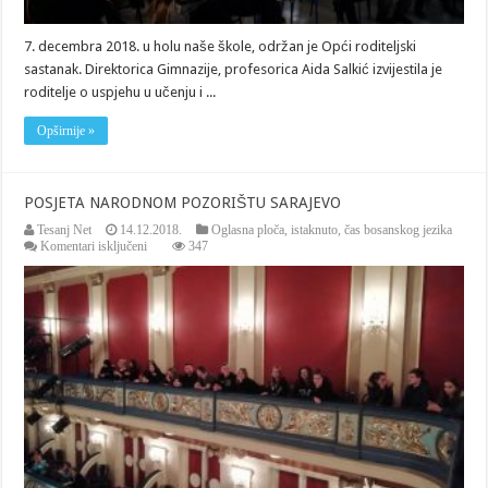
7. decembra 2018. u holu naše škole, održan je Opći roditeljski
sastanak. Direktorica Gimnazije, profesorica Aida Salkić izvijestila je
roditelje o uspjehu u učenju i ...
Opširnije »
POSJETA NARODNOM POZORIŠTU SARAJEVO
Tesanj Net
14.12.2018.
Oglasna ploča
,
istaknuto
,
čas bosanskog jezika
za
Komentari isključeni
347
POSJETA
NARODNOM
POZORIŠTU
SARAJEVO