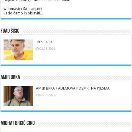
webmaster@tesanj.net
Rado ćemo ih objaviti...
Fuad Šišić
Tito i Alija
02.08.2026.
Amir Brka
AMIR BRKA / ADEMOVA POSMRTNA PJESMA
06.08.2026.
Midhat Brkić Ciko