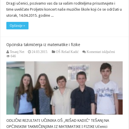
Dragi učenici, pozivamo vas da sa vašim roditeljima prisustvujete i
time uveličate Proljetni koncert naše muzičke škole koji će se održati u
utorak, 14.04.2015. godine ...
Opširnije »
Općinska takmičenja iz matematike i fizike
za
Tesanj Net
24.03.2015.
OŠ Rešad Kadić
Komentari isključeni
Općinska
646
takmičenj
iz
matematik
i
fizike
ODLIČNI REZULTATI UČENIKA OŠ „REŠAD KADIĆ“ TEŠANJ NA
OPĆINSKIM TAKMIČENJIMA IZ MATEMATIKE I FIZIKE Učenici