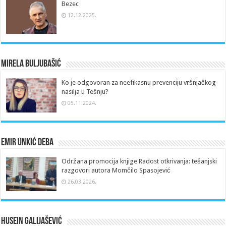
Bezec
12.12.2025.
Mirela Buljubašić
Ko je odgovoran za neefikasnu prevenciju vršnjačkog
nasilja u Tešnju?
05.11.2024.
Emir Unkić Deba
Održana promocija knjige Radost otkrivanja: tešanjski
razgovori autora Momčilo Spasojević
26.03.2026.
Husein Galijašević