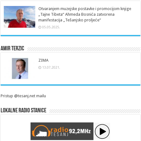
Otvaranjem muzejske postavke i promocijom knjige
„Tajne Tibeta“ Ahmeda Bosnića zatvorena
manifestacija „Tešanjsko proljeće“
05.05.2025.
Amir Terzic
ZIMA
13.07.2021.
Pristup @tesanj.net mailu
Lokalne radio stanice