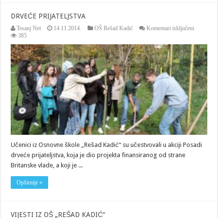
DRVEĆE PRIJATELJSTVA
za
Tesanj Net
14.11.2014.
OŠ Rešad Kadić
Komentari isključeni
DRVEĆE
385
PRIJATE
Učenici iz Osnovne škole „Rešad Kadić“ su učestvovali u akciji Posadi
drveće prijateljstva, koja je dio projekta finansiranog od strane
Britanske vlade, a koji je ...
Opširnije »
VIJESTI IZ OŠ „REŠAD KADIĆ“