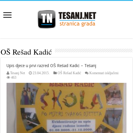
OŠ Rešad Kadić
Upis djece u prvi razred OŠ Rešad Kadić – Tešanj
za
Tesanj Net
23.04.2015.
OŠ Rešad Kadić
Komentari isključeni
Upis
463
djece
u
prvi
razred
OŠ
Rešad
Kadić
–
Tešanj