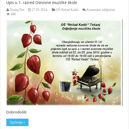
Upis u 1. razred Osnovne muzičke škole
za
Tesanj Net
27.05.2014.
OŠ Rešad Kadić
Komentari isključeni
Upis
486
u
1.
razred
Osnovne
muzičke
škole
Dobrodošli!
Opširnije »