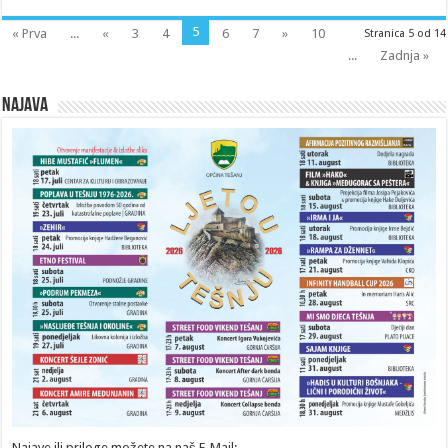
5
« Prva
...
«
3
4
6
7
»
10
Stranica 5 od 14
...
Zadnja »
Najava
Najave ili priloge možete na naš E-Mail: