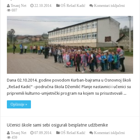
za
Tesanj Net
22.10.2014.
OŠ Rešad Kadić
Komentari isključeni
VIJESTI
697
IZ
OŠ
„REŠAD
KADIĆ“
Dana 02.10.2014. godine povodom Kurban-bajrama u Osnovnoj školi
„Rešad Kadić“ –područna škola Džemilić Planje nastavnici i učenici su
pripremili kulturno-umjetnički program na kojem su prisustvovali ...
Opširnije »
Učenici škole sami sebi osigurali besplatne udžbenike
za
Tesanj Net
07.09.2014.
OŠ Rešad Kadić
Komentari isključeni
Učenici
459