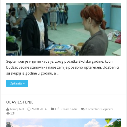
škole
sami
sebi
osigurali
besplatne
udžbenike
Septembar je vrijeme kada je, zbog početka školske godine, kućni
budžet većine stanovnika naše zemlje posebno opterećen. Udžbenici
su skuplji iz godine u godinu, a ...
Opširnije »
OBAVJEŠTENJE
za
Tesanj Net
26.08.2014.
OŠ Rešad Kadić
Komentari isključeni
OBAVJE
334