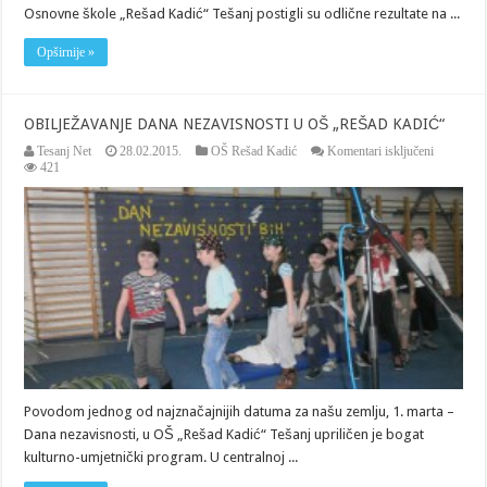
Osnovne škole „Rešad Kadić“ Tešanj postigli su odlične rezultate na ...
Opširnije »
OBILJEŽAVANJE DANA NEZAVISNOSTI U OŠ „REŠAD KADIĆ“
za
Tesanj Net
28.02.2015.
OŠ Rešad Kadić
Komentari isključeni
OBILJEŽ
421
DANA
NEZAVI
U
OŠ
„REŠAD
KADIĆ“
Povodom jednog od najznačajnijih datuma za našu zemlju, 1. marta –
Dana nezavisnosti, u OŠ „Rešad Kadić“ Tešanj upriličen je bogat
kulturno-umjetnički program. U centralnoj ...