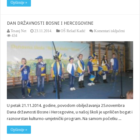
Opširnije »
DAN DRŽAVNOSTI BOSNE I HERCEGOVINE
za
Tesanj Net
23.11.2014.
OŠ Rešad Kadić
Komentari isključeni
DAN
434
DRŽAVN
BOSNE
I
HERCEG
U petak 21.11.2014. godine, povodom obilježavanja 25.novembra
Dana državnosti Bosne i Hercegovine, u našoj školi je upriličen bogat i
raznovrstan kulturno-umjetnički program. Na samom početku ...
Opširnije »