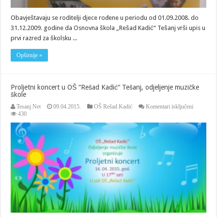
Obavještavaju se roditelji djece rođene u periodu od 01.09.2008. do
31.12.2009. godine da Osnovna škola „Rešad Kadić“ Tešanj vrši upis u
prvi razred za školsku ...
Opširnije »
Proljetni koncert u OŠ “Rešad Kadić“ Tešanj, odjeljenje muzičke
škole
za
Tesanj Net
09.04.2015.
OŠ Rešad Kadić
Komentari isključeni
Proljetni
430
koncert
u
OŠ
“Rešad
Kadić“
Tešanj,
odjeljenje
muzičke
škole