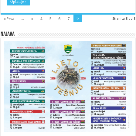
Opširnije »
8
« Prva
...
«
4
5
6
7
Stranica 8 od 8
Najava