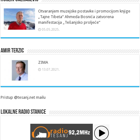
Otvaranjem muzejske postavke i promocijom knjige
„Tajne Tibeta“ Ahmeda Bosnića zatvorena
manifestacija „Tešanjsko proljeće“
05.05.2025.
Amir Terzic
ZIMA
13.07.2021.
Pristup @tesanj.net mailu
Lokalne radio stanice