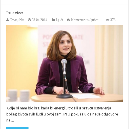
Interview
za
Tesanj Net
03.04.2014.
Ljudi
Komentari isključeni
373
Interview
Gdje bi nam bio kraj kada bi energiju trošili u pravcu ostvarenja
boljeg života svih ljudi u ovoj zemlji?! U pokušaju da nađe odgovore
na ...