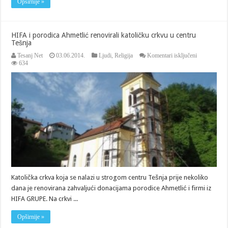
Opširnije »
HIFA i porodica Ahmetlić renovirali katoličku crkvu u centru
Tešnja
za
Tesanj Net
03.06.2014.
Ljudi
,
Religija
Komentari isključeni
HIFA
634
i
porodica
Ahmetlić
renovirali
katoličku
crkvu
u
centru
Tešnja
Katolička crkva koja se nalazi u strogom centru Tešnja prije nekoliko
dana je renovirana zahvaljući donacijama porodice Ahmetlić i firmi iz
HIFA GRUPE. Na crkvi ...
Opširnije »