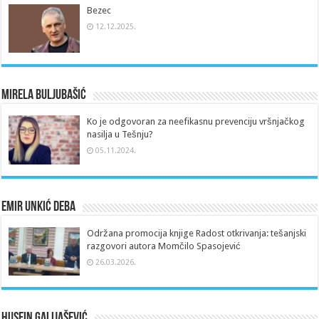
Bezec
12.12.2025.
Mirela Buljubašić
Ko je odgovoran za neefikasnu prevenciju vršnjačkog
nasilja u Tešnju?
05.11.2024.
Emir Unkić Deba
Održana promocija knjige Radost otkrivanja: tešanjski
razgovori autora Momčilo Spasojević
26.03.2026.
Husein Galijašević