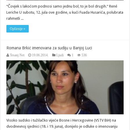
“Čovjek s lakoćom podnosi samo jednu bol, to je bol drugih.“ René
Leriche U subotu, 12. jula ove godine, u kući Fuada Husarića, polubrata
rahmetli ...
Opširnije »
Romana Brkić imenovana za sudiju u Banjoj Luci
Tesanj Net
19.06.2014.
Ljudi
1
536
Visoko sudsko i tužilačko vijeće Bosne i Hercegovine (VSTV BiH) na
dvodnevnoj sjednici (18. i 19. juna), donijelo je odluke o imenovanju