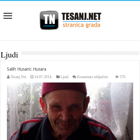
Ljudi
Salih Husarić Husara
za
Tesanj Net
14.07.2014.
Ljudi
Komentari isključeni
570
Salih
Husarić
Husara