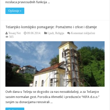
nosilaca pravosudnih funkcija ...
Opširnije »
Tešanjsko komšijsko pomaganje: Pomažemo i crkve i džamije
za
Tesanj Net
09.06.2014.
Ljudi
,
Religija
Komentari isključeni
Tešanjsko
505
komšijsko
pomaganje:
Pomažemo
i
crkve
i
džamije
Ovih dana u Tešnju se dogodio za nas nesvakidašnji, a za Tešanjce
sasvim normalan gest. Porodica Ahmetlić i preduzeće “HIFA d.o.o.”
svojim su donacijama renovirali ...