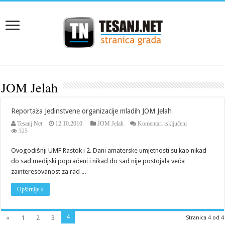
JOM Jelah
Reportaža Jedinstvene organizacije mladih JOM Jelah
za
Tesanj Net
12.10.2010.
JOM Jelah
Komentari isključeni
Reportaža
325
Jedinstvene
organizacije
Ovogodišnji UMF Rastok i 2. Dani amaterske umjetnosti su kao nikad
mladih
do sad medijski popraćeni i nikad do sad nije postojala veća
JOM
Jelah
zainteresovanost za rad ...
Opširnije »
4
«
1
2
3
Stranica 4 od 4