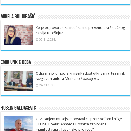
Mirela Buljubašić
Ko je odgovoran za neefikasnu prevenciju vršnjačkog
nasilja u Tešnju?
05.11.2024.
Emir Unkić Deba
Održana promocija knjige Radost otkrivanja: tešanjski
razgovori autora Momčilo Spasojević
26.03.2026.
Husein Galijašević
Otvaranjem muzejske postavke i promocijom knjige
„Tajne Tibeta“ Ahmeda Bosnića zatvorena
manifestacija „Tešanjsko proljeće“