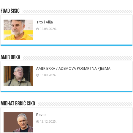
Fuad Šišić
Tito i Alija
02.08.2026.
Amir Brka
AMIR BRKA / ADEMOVA POSMRTNA PJESMA
06.08.2026.
Midhat Brkić Ciko
Bezec
12.12.2025.