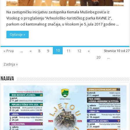
Na zastupničku inicijativu zastupnika Kemala Mušinbegovića iz
Visokog o proglašenju “Arheološko-turističkog parka RAVNE 2”,
parkom od kantonalnog značaja, u Visokom je 5. jula 2017 godine ...
Opširnije »
10
« Prva
...
«
8
9
11
12
»
Stranica 10 od 27
20
...
Zadnja »
Najava