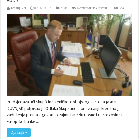
VODA“
za
Tesanj Net
07.07.2017.
ZDK
Komentari isključeni
354
POTPISANA
ODLUKA
ZA
REALIZACIJU
PROJEKTA
„PLAVA
VODA“
Predsjedavajući Skupštine Zeničko-dobojskog kantona Jasmin
DUVNJAK potpisao je Odluku Skupštine o prihvatanju kreditnog
zaduženja prema Ugovoru o zajmu između Bosne i Hercegovine i
Europske banke ...
Opširnije »