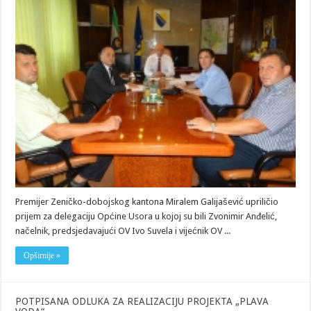
OPĆINE
USORA
I
PREDSJEDAVAJU
OPĆINSKOG
VIJEĆA
Premijer Zeničko-dobojskog kantona Miralem Galijašević upriličio
prijem za delegaciju Općine Usora u kojoj su bili Zvonimir Anđelić,
načelnik, predsjedavajući OV Ivo Suvela i vijećnik OV ...
Opširnije »
POTPISANA ODLUKA ZA REALIZACIJU PROJEKTA „PLAVA