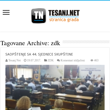
Tagovane Archive:
zdk
SAOPŠTENJE SA 44. SJEDNICE SKUPŠTINE
za
Tesanj Net
19.07.2017.
ZDK
Komentari isključeni
463
SAOPŠTENJE
SA
44.
SJEDNICE
SKUPŠTINE