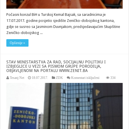
Počasni konzul BiH u Turskoj Kemal Bajsak, sa saradnicima je
17.07.2017. godine posjetio sjedište Zeničko-dobojskog kantona,
gdje se susreo sa Jasminom Duvnjakom, predsjedavajućim Skupštine
Zeničko-dobojskog ...
Opširnije »
STAV MINISTARSTVA ZA RAD, SOCIJALNU POLITIKU I
IZBJEGLICE U VEZI SA PISMOM GRUPE PORODILJA,
OBJAVLJENOM NA PORTALU WWW.ZENIT.BA
za
Tesanj Net
18.07.2017.
ZDK
Komentari isključeni
334
STAV
MINISTARSTVA
ZA
RAD,
SOCIJALNU
POLITIKU
I
IZBJEGLICE
U
VEZI
SA