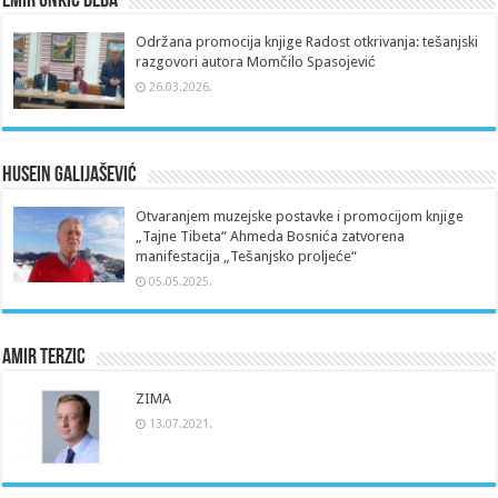
Emir Unkić Deba
Održana promocija knjige Radost otkrivanja: tešanjski
razgovori autora Momčilo Spasojević
26.03.2026.
Husein Galijašević
Otvaranjem muzejske postavke i promocijom knjige
„Tajne Tibeta“ Ahmeda Bosnića zatvorena
manifestacija „Tešanjsko proljeće“
05.05.2025.
Amir Terzic
ZIMA
13.07.2021.