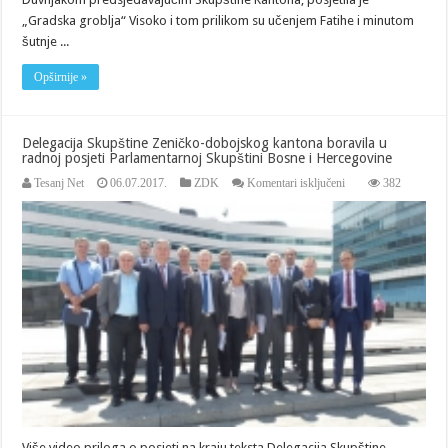
„Gradska groblja“ Visoko i tom prilikom su učenjem Fatihe i minutom
šutnje ...
Opširnije »
Delegacija Skupštine Zeničko-dobojskog kantona boravila u
radnoj posjeti Parlamentarnoj Skupštini Bosne i Hercegovine
za
Tesanj Net
06.07.2017.
ZDK
Komentari isključeni
382
Delegacija
Skupštine
Zeničko-
dobojskog
kantona
boravila
u
radnoj
posjeti
Parlamentarnoj
Skupštini
Bosne
i
Hercegovine
Više video priloga o posjeti na kraju teksta Delegacija Skupštine