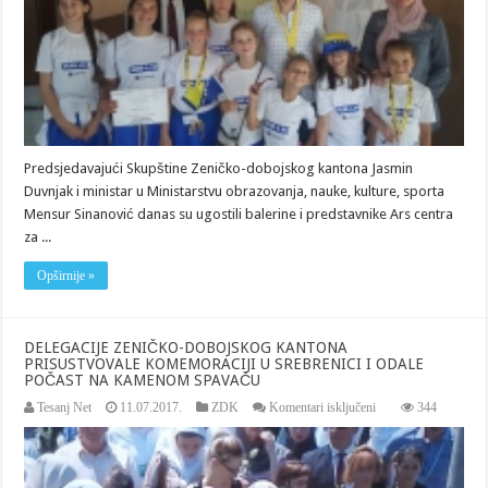
U
VLADI
ZENIČKO-
DOBOJSKOG
KANTONA
Predsjedavajući Skupštine Zeničko-dobojskog kantona Jasmin
Duvnjak i ministar u Ministarstvu obrazovanja, nauke, kulture, sporta
Mensur Sinanović danas su ugostili balerine i predstavnike Ars centra
za ...
Opširnije »
DELEGACIJE ZENIČKO-DOBOJSKOG KANTONA
PRISUSTVOVALE KOMEMORACIJI U SREBRENICI I ODALE
POČAST NA KAMENOM SPAVAČU
za
Tesanj Net
11.07.2017.
ZDK
Komentari isključeni
344
DELEGACIJE
ZENIČKO-
DOBOJSKOG
KANTONA