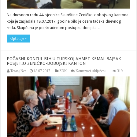
Na dnevnom redu 44. sjednice Skupštine Zeničko-dobojskog kantona
koja je zasjedala 18.07.2017. godine bilo je osam tačaka dnevnog
reda. Skupština je po skraćenom postupku donijela ...
Opširnije »
POČASNI KONZUL BIH U TURSKOJ AHMET KEMAL BAJSAK
POSJETIO ZENIČKO-DOBOJSKI KANTON
za
Tesanj Net
18.07.2017.
ZDK
Komentari isključeni
319
POČASNI
KONZUL
BIH
U
TURSKOJ
AHMET
KEMAL
BAJSAK
POSJETIO
ZENIČKO-
DOBOJSKI
KANTON