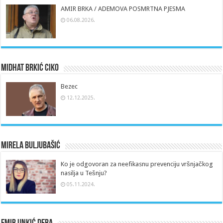
AMIR BRKA / ADEMOVA POSMRTNA PJESMA
06.08.2026.
Midhat Brkić Ciko
Bezec
12.12.2025.
Mirela Buljubašić
Ko je odgovoran za neefikasnu prevenciju vršnjačkog
nasilja u Tešnju?
05.11.2024.