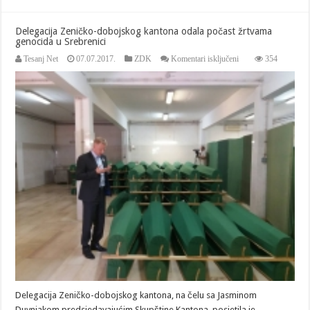
Delegacija Zeničko-dobojskog kantona odala počast žrtvama
genocida u Srebrenici
za
Tesanj Net
07.07.2017.
ZDK
Komentari isključeni
354
Delegacija
Zeničko-
dobojskog
kantona
odala
počast
žrtvama
genocida
u
Srebrenici
Delegacija Zeničko-dobojskog kantona, na čelu sa Jasminom
Duvnjakom predsjedavajućim Skupštine Kantona, posjetila je