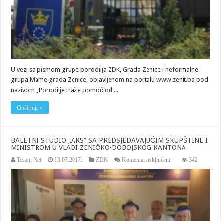
PISMOM
GRUPE
PORODILJA,
OBJAVLJENOM
NA
PORTALU
WWW.ZENIT.BA
U vezi sa pismom grupe porodilja ZDK, Grada Zenice i neformalne
grupa Mame grada Zenice, objavljenom na portalu www.zenit.ba pod
nazivom „Porodilje traže pomoć od ...
Opširnije »
BALETNI STUDIO „ARS“ SA PREDSJEDAVAJUĆIM SKUPŠTINE I
MINISTROM U VLADI ZENIČKO-DOBOJSKOG KANTONA
za
Tesanj Net
13.07.2017.
ZDK
Komentari isključeni
342
BALETNI
STUDIO
„ARS“
SA
PREDSJEDAVAJU
SKUPŠTINE
I
MINISTROM