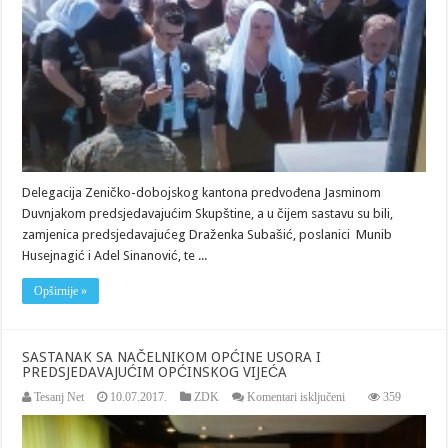
PRISUSTVOVALE
KOMEMORACIJI
U
SREBRENICI
I
ODALE
POČAST
NA
KAMENOM
SPAVAČU
Delegacija Zeničko-dobojskog kantona predvođena Jasminom
Duvnjakom predsjedavajućim Skupštine, a u čijem sastavu su bili,
zamjenica predsjedavajućeg Draženka Subašić, poslanici Munib
Husejnagić i Adel Sinanović, te ...
Opširnije »
SASTANAK SA NAČELNIKOM OPĆINE USORA I
PREDSJEDAVAJUĆIM OPĆINSKOG VIJEĆA
za
Tesanj Net
10.07.2017.
ZDK
Komentari isključeni
359
SASTANAK
SA
NAČELNIKOM