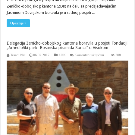
Zeničko-dobojskog kantona (ZDK) na čelu sa predsjedavajućim
Jasminom Duvnjakom boravila je u radnoj posjeti ...
Opširnije »
Delegacija Zeničko-dobojskog kantona boravila u posjeti Fondaciji
„Arheološki park: Bosanska piramida Sunca“ u Visokom
za
Tesanj Net
06.07.2017.
ZDK
Komentari isključeni
308
Delegacija
Zeničko-
dobojskog
kantona
boravila
u
posjeti
Fondaciji
„Arheološki
park:
Bosanska
piramida
Sunca“
u
Visokom