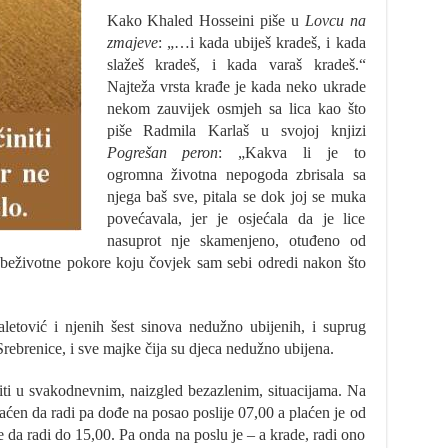
Kako Khaled Hosseini piše u
Lovcu na
zmajeve
: „…i kada ubiješ kradeš, i kada
slažeš kradeš, i kada varaš kradeš.“
Najteža vrsta krađe je kada neko ukrade
nekom zauvijek osmjeh sa lica kao što
piše Radmila Karlaš u svojoj knjizi
Pogrešan peron
: „Kakva li je to
ogromna životna nepogoda zbrisala sa
njega baš sve, pitala se dok joj se muka
povećavala, jer je osjećala da je lice
nasuprot nje skamenjeno, otuđeno od
beživotne pokore koju čovjek sam sebi odredi nakon što
ović i njenih šest sinova nedužno ubijenih, i suprug
brenice, i sve majke čija su djeca nedužno ubijena.
riti u svakodnevnim, naizgled bezazlenim, situacijama. Na
laćen da radi pa dođe na posao poslije 07,00 a plaćen je od
je da radi do 15,00. Pa onda na poslu je – a krade, radi ono