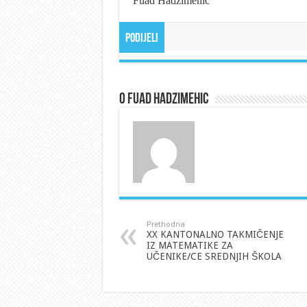
Fuad Hadžimehić
Podijeli
O Fuad Hadzimehic
Prethodna
XX KANTONALNO TAKMIČENJE
IZ MATEMATIKE ZA
UČENIKE/CE SREDNJIH ŠKOLA