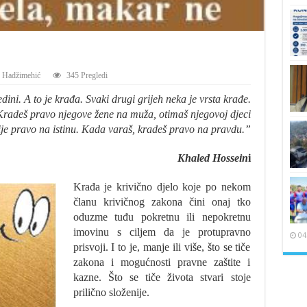
 Hadžimehić
345 Pregledi
ini. A to je krađa. Svaki drugi grijeh neka je vrsta krađe.
Kradeš pravo njegove žene na muža, otimaš njegovoj djeci
ije pravo na istinu. Kada varaš, kradeš pravo na pravdu.”
Khaled Hossein
i
Krađa je krivično djelo koje po nekom
članu krivičnog zakona čini onaj tko
oduzme tuđu pokretnu ili nepokretnu
imovinu s ciljem da je protupravno
04
prisvoji. I to je, manje ili više, što se tiče
zakona i mogućnosti pravne zaštite i
kazne. Što se tiče života stvari stoje
prilično složenije.