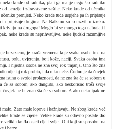
tim neko krade od radnika, plati ga manje nego što radniku
de od penzije i zdravstvene zaštite. Neko krade od učenika
 učeniku prenijeti. Neko krade tuđe uspjehe pa ih pripisuje
a ih pripisuje drugima. Na Balkanu su to razvili u izreku:
baciti krivnju na drugoga! Moglo bi se mnogo toga nabrajati i
pak, neke krađe su neprihvatljive, neke ljudski razumljive
eluje bezazleno, je krađa vremena koje svaka osoba ima na
tusu, polu, uvjerenju, boji kože, naciji. Svaka osoba ima
mlji. I nijedna osoba ne zna svoj rok trajanja. Ono što zna
rodio nije taj rok probio, i da niko neće. Čudno je da čovjek
na istinu o svojoj prolaznosti, da ne zna šta će sa sobom u
a će sa sobom, ako dangubi, ako beskorisno troši svoje
a čovjek ne bi znao šta će sa sobom. A ako neko ipak ne
ti malo. Zato male lopove i kažnjavaju. Ne zbog krađe već
Velike krađe se cijene. Velike krađe su odavno postale dio
 velikih krađa osjeti cijeli svijet. Oni koji su sposobni na
e i berze.