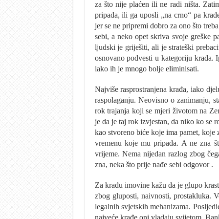
za što nije plaćen ili ne radi ništa. Za
pripada, ili ga uposli „na crno“ pa kra
jer se ne pripremi dobro za ono što treba
sebi, a neko opet skriva svoje greške p
ljudski je griješiti, ali je strateški pre
osnovano podvesti u kategoriju krađa. I
iako ih je mnogo bolje eliminisati.
Najviše rasprostranjena krađa, iako dj
raspolaganju. Neovisno o zanimanju, sta
rok trajanja koji se mjeri životom na Ze
je da je taj rok izvjestan, da niko ko se 
kao stvoreno biće koje ima pamet, koje z
vremenu koje mu pripada. A ne zna št
vrijeme. Nema nijedan razlog zbog čeg
zna, neka što prije nađe sebi odgovor .
Za krađu imovine kažu da je glupo kras
zbog gluposti, naivnosti, prostakluka. 
legalnih svjetskih mehanizama. Posljedice
najveće krađe oni vladaju svijetom. Bank