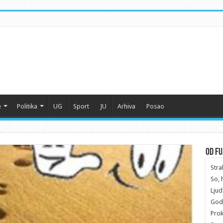
e
Politika
UG
Sport
JU
Arhiva
Posao
Od F
Stra
So, 
Ljud
Godi
Prok