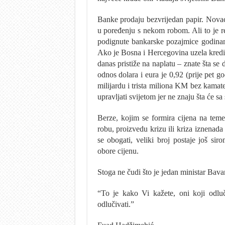
Banke prodaju bezvrijedan papir. Novac
u poređenju s nekom robom. Ali to je rel
podignute bankarske pozajmice godinama
Ako je Bosna i Hercegovina uzela kredi
danas pristiže na naplatu – znate šta se
odnos dolara i eura je 0,92 (prije pet go
milijardu i trista miliona KM bez kamate.
upravljati svijetom jer ne znaju šta će s
Berze, kojim se formira cijena na tem
robu, proizvedu krizu ili kriza iznenad
se obogati, veliki broj postaje još siro
obore cijenu.
Stoga ne čudi što je jedan ministar Bav
“To je kako Vi kažete, oni koji odluč
odlučivati.”