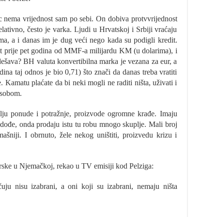
 nema vrijednost sam po sebi. On dobiva protvvrijednost
ativno, često je varka. Ljudi u Hrvatskoj i Srbiji vraćaju
, a i danas im je dug veći nego kada su podigli kredit.
t prije pet godina od MMF-a milijardu KM (u dolarima), i
 dešava? BH valuta konvertibilna marka je vezana za eur, a
dina taj odnos je bio 0,71) što znači da danas treba vratiti
 Kamatu plaćate da bi neki mogli ne raditi ništa, uživati i
a sobom.
elju ponude i potražnje, proizvode ogromne krađe. Imaju
a dođe, onda prodaju istu tu robu mnogo skuplje. Mali broj
mašniji. I obrnuto, žele nekog uništiti, proizvedu krizu i
arske u Njemačkoj, rekao u TV emisiji kod Pelziga:
uju nisu izabrani, a oni koji su izabrani, nemaju ništa