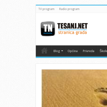
TV program
Radio program
Blog
Općina
Privreda
Škol