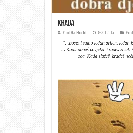
Krađa
Fuad Hadzimehic
03.04.2015.
Fuad
“…postoji samo jedan grijeh, jedan jed
… Kada ubiješ čovjeka, kradeš život. 
oca. Kada slažeš, kradeš neč