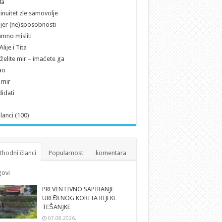
đa
inuitet zle samovolje
jer (ne)sposobnosti
mno misliti
lije i Tita
želite mir – imaćete ga
ao
i mir
idati
članci (100)
thodni članci
Popularnost
komentara
ovi
PREVENTIVNO SAPIRANJE
UREĐENOG KORITA RIJEKE
TEŠANJKE
07.08.2026.