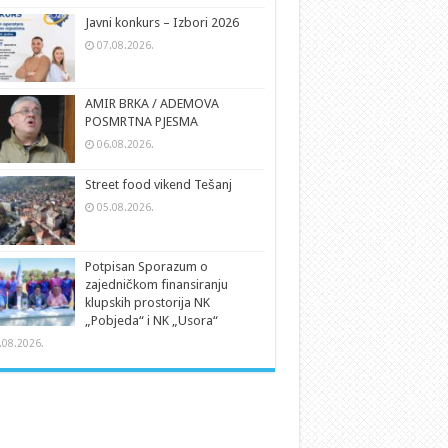
Javni konkurs – Izbori 2026
07.08.2026.
AMIR BRKA / ADEMOVA
POSMRTNA PJESMA
06.08.2026.
Street food vikend Tešanj
05.08.2026.
Potpisan Sporazum o
zajedničkom finansiranju
klupskih prostorija NK
„Pobjeda“ i NK „Usora“
.08.2026.