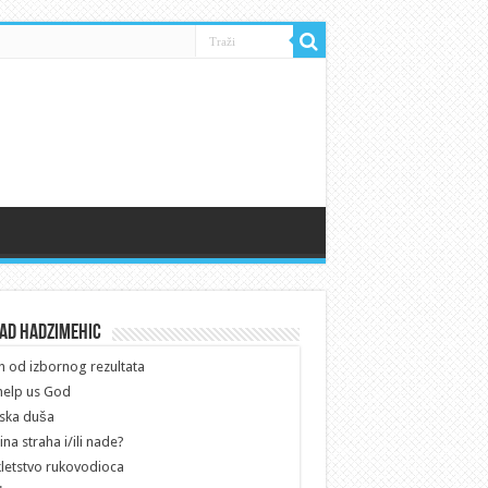
uad Hadzimehic
h od izbornog rezultata
help us God
ska duša
na straha i/ili nade?
letstvo rukovodioca