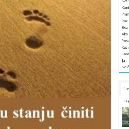
Sva
Kont
Prim
Razu
Bez A
Ako 
Pos
Rat 
Kand
Ja
Svi 
Pre
Tag