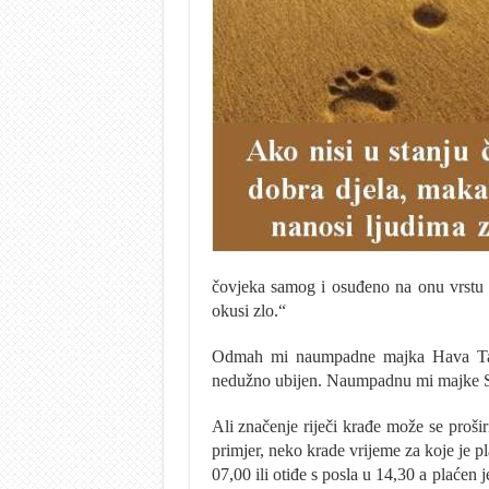
čovjeka samog i osuđeno na onu vrstu 
okusi zlo.“
Odmah mi naumpadne majka Hava Talet
nedužno ubijen. Naumpadnu mi majke Sre
Ali značenje riječi krađe može se proši
primjer, neko krade vrijeme za koje je p
07,00 ili otiđe s posla u 14,30 a plaćen 