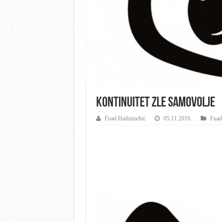
Kontinuitet zle samovolje
Fuad Hadzimehic
05.11.2016.
Fuad