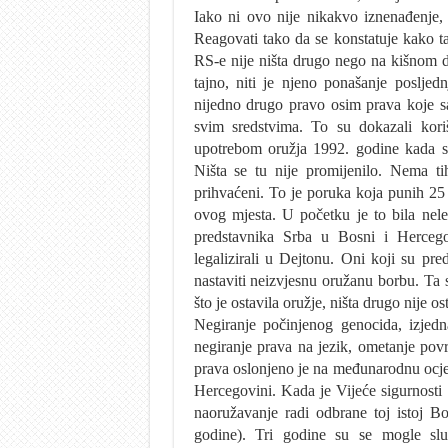
Iako ni ovo nije nikakvo iznenađenje,
Reagovati tako da se konstatuje kako tak
RS-e nije ništa drugo nego na kišnom d
tajno, niti je njeno ponašanje poslje
nijedno drugo pravo osim prava koje s
svim sredstvima. To su dokazali kor
upotrebom oružja 1992. godine kada su
Ništa se tu nije promijenilo. Nema tih
prihvaćeni. To je poruka koja punih 25 
ovog mjesta. U početku je to bila nele
predstavnika Srba u Bosni i Hercego
legalizirali u Dejtonu. Oni koji su pred
nastaviti neizvjesnu oružanu borbu. Ta 
što je ostavila oružje, ništa drugo nije ost
Negiranje počinjenog genocida, izjedn
negiranje prava na jezik, ometanje povr
prava oslonjeno je na međunarodnu ocje
Hercegovini. Kada je Vijeće sigurnosti
naoružavanje radi odbrane toj istoj B
godine). Tri godine su se mogle sl