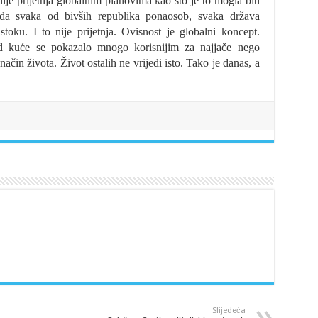
je prijetnja globalnim planovima kao što je to mogla biti
ada svaka od bivših republika ponaosob, svaka država
istoku. I to nije prijetnja. Ovisnost je globalni koncept.
d kuće se pokazalo mnogo korisnijim za najjače nego
način života. Život ostalih ne vrijedi isto. Tako je danas, a
Slijedeća