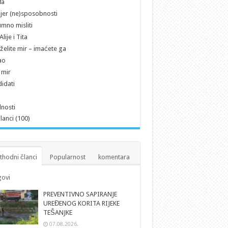
đa
jer (ne)sposobnosti
mno misliti
lije i Tita
želite mir – imaćete ga
ao
i mir
idati
nosti
članci (100)
thodni članci
Popularnost
komentara
ovi
PREVENTIVNO SAPIRANJE
UREĐENOG KORITA RIJEKE
TEŠANJKE
07.08.2026.