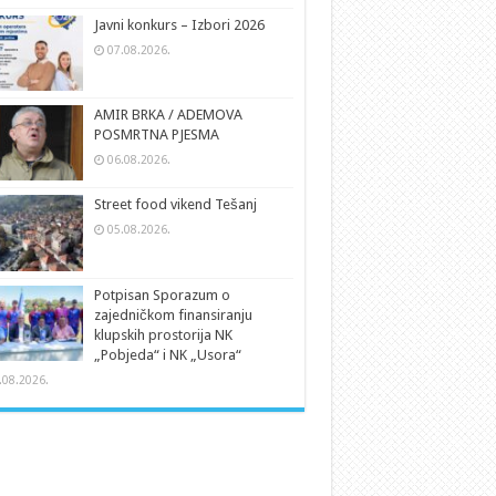
Javni konkurs – Izbori 2026
07.08.2026.
AMIR BRKA / ADEMOVA
POSMRTNA PJESMA
06.08.2026.
Street food vikend Tešanj
05.08.2026.
Potpisan Sporazum o
zajedničkom finansiranju
klupskih prostorija NK
„Pobjeda“ i NK „Usora“
.08.2026.