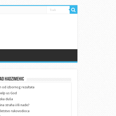
uad Hadzimehic
h od izbornog rezultata
help us God
ska duša
na straha i/ili nade?
letstvo rukovodioca