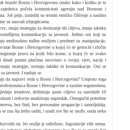
ipak braniti Bosnu i Hercegovinu onako kako i koliko je to
ajednica počela komunicirati agresiju nad Bosnom i
. Još prije, izmislili su termin etničko čišćenje a nasilno
ne su nazvali izbjeglicama.
ve, imaju strategiju za dostizanje tih ciljeva, imaju taktiku
 osmišljenu komunikaciju sa javnosti. Jedino oni koji su
ratuju međosobno tuđim oružjem i predmet su manipulacije,
uvanje Bosne i Hercegovine u kojoj će se genocid i zločin
ti negiranje prava na jezik bilo kome, u kojoj će se svako
 disati punim plućima neovisno o svojoj vjeri, naciji i
maju strategije, nemaju taktike ni komunikacije. Oni se
a javnost. I nadaju se.
ju da napravi reda u Bosni i Hercegovini? Umjesto toga
h profesionalaca Bosne i Hercegovine u raznim segmentima,
gledaju trendove, definiraju jasne ciljeve za narednih 10
stizati i redovno analiziraju napredak. Omogućiti potrebne
teresa, bez finti, bez personalne arogancije i samoljublja,
se zna šta treba raditi, i uradi sve što se može, onda neka
dozvoliti rat. Jer oružje je odloženo. Jugoslavije više nema.