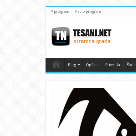
TV program
Radio program
Blog
Općina
Privreda
Škol