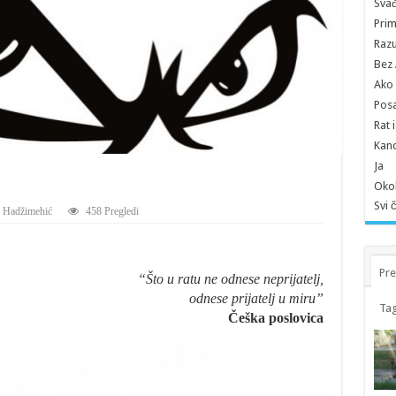
Sva
Prim
Razu
Bez A
Ako 
Pos
Rat 
Kand
Ja
Okol
Svi 
 Hadžimehić
458 Pregledi
Pre
“Što u ratu ne odnese neprijatelj,
odnese prijatelj u miru”
Tag
Češka poslovica