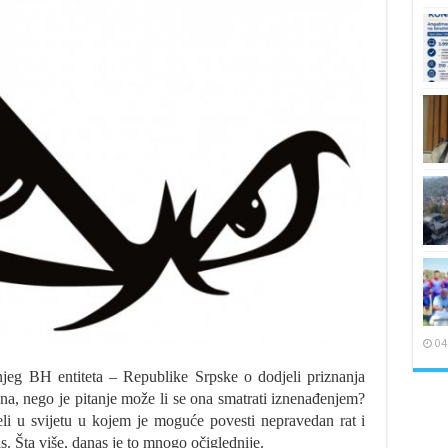
04
njeg BH entiteta – Republike Srpske o dodjeli priznanja
na, nego je pitanje može li se ona smatrati iznenađenjem?
li u svijetu u kojem je moguće povesti nepravedan rat i
s. Šta više, danas je to mnogo očiglednije.