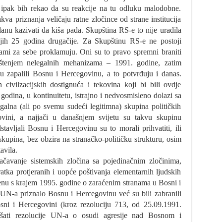
 ipak bih rekao da su reakcije na tu odluku malodobne.
va priznanja veličaju ratne zločince od strane institucija
anu kazivati da kiša pada. Skupština RS-e to nije uradila
dnjih 25 godina drugačije. Za Skupštinu RS-e ne postoji
ami za sebe proklamuju. Oni su to pravo spremni braniti
ištenjem nelegalnih mehanizama – 1991. godine, zatim
 zapalili Bosnu i Hercegovinu, a to potvrđuju i danas.
 civilzacijskih dostignuća i tekovina koji bi bili ovdje
godina, u kontinuitetu, istrajno i nedvosmisleno dolazi sa
galna (ali po svemu sudeći legitimna) skupina političkih
vini, a najjači u današnjem svijetu su takvu skupinu
stavljali Bosnu i Hercegovinu su to morali prihvatiti, ili
skupina, bez obzira na stranačko-političku strukturu, osim
avila.
ačavanje sistemskih zločina sa pojedinačnim zločinima,
atka protjeranih i uopće poštivanja elementarnih ljudskih
nu s krajem 1995. godine o zaraćenim stranama u Bosni i
 UN-a priznalo Bosnu i Hercegovinu već su bili zabranili
osni i Hercegovini (kroz rezoluciju 713, od 25.09.1991.
ušati rezolucije UN-a o osudi agresije nad Bosnom i