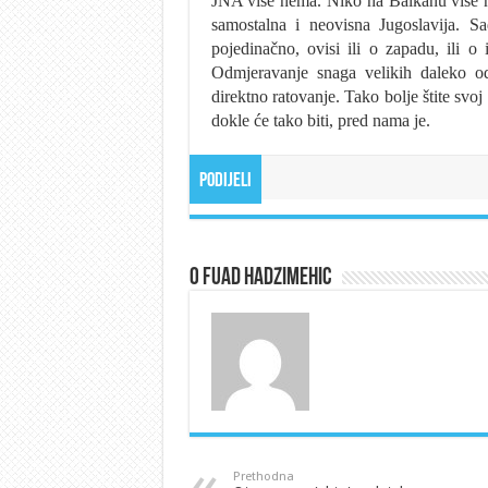
JNA više nema. Niko na Balkanu više ni
samostalna i neovisna Jugoslavija. S
pojedinačno, ovisi ili o zapadu, ili o 
Odmjeravanje snaga velikih daleko o
direktno ratovanje. Tako bolje štite svoj 
dokle će tako biti, pred nama je.
Podijeli
O Fuad Hadzimehic
Prethodna