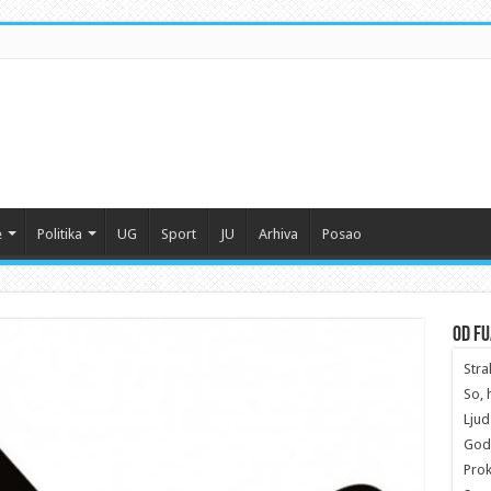
e
Politika
UG
Sport
JU
Arhiva
Posao
Od F
Stra
So, 
Ljud
Godi
Prok