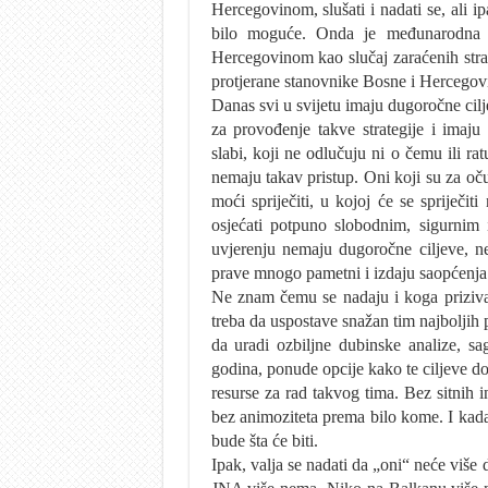
Hercegovinom, slušati i nadati se, ali 
bilo moguće. Onda je međunarodna z
Hercegovinom kao slučaj zaraćenih strana
protjerane stanovnike Bosne i Hercegovi
Danas svi u svijetu imaju dugoročne cilje
za provođenje takve strategije i imaju
slabi, koji ne odlučuju ni o čemu ili 
nemaju takav pristup. Oni koji su za oč
moći spriječiti, u kojoj će se spriječi
osjećati potpuno slobodnim, sigurnim i
uvjerenju nemaju dugoročne ciljeve, ne
prave mnogo pametni i izdaju saopćenja z
Ne znam čemu se nadaju i koga priziva
treba da uspostave snažan tim najbolji
da uradi ozbiljne dubinske analize, sa
godina, ponude opcije kako te ciljeve do
resurse za rad takvog tima. Bez sitnih in
bez animoziteta prema bilo kome. I kada 
bude šta će biti.
Ipak, valja se nadati da „oni“ neće više 