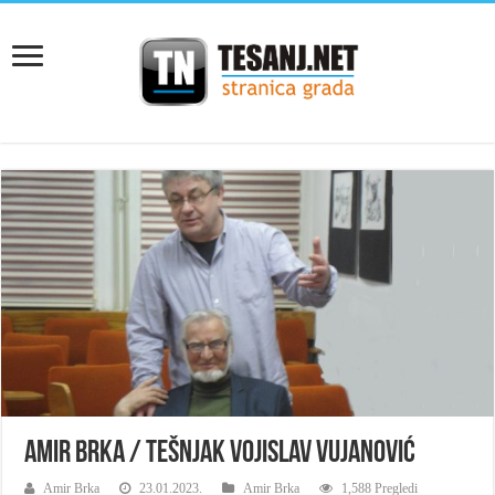
AMIR BRKA / TEŠNJAK VOJISLAV VUJANOVIĆ
Amir Brka
23.01.2023.
Amir Brka
1,588 Pregledi