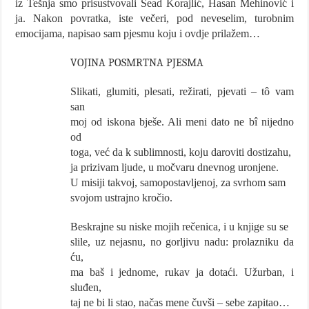
iz Tešnja smo prisustvovali Sead Korajlić, Hasan Mehinović i
ja. Nakon povratka, iste večeri, pod neveselim, turobnim
emocijama, napisao sam pjesmu koju i ovdje prilažem…
VOJINA POSMRTNA PJESMA
Slikati, glumiti, plesati, režirati, pjevati – tô vam
san
moj od iskona bješe. Ali meni dato ne bî nijedno
od
toga, već da k sublimnosti, koju daroviti dostizahu,
ja prizivam ljude, u močvaru dnevnog uronjene.
U misiji takvoj, samopostavljenoj, za svrhom sam
svojom ustrajno kročio.
Beskrajne su niske mojih rečenica, i u knjige su se
slile, uz nejasnu, no gorljivu nadu: prolazniku da
ću,
ma baš i jednome, rukav ja dotaći. Užurban, i
sluđen,
taj ne bi li stao, načas mene čuvši – sebe zapitao…