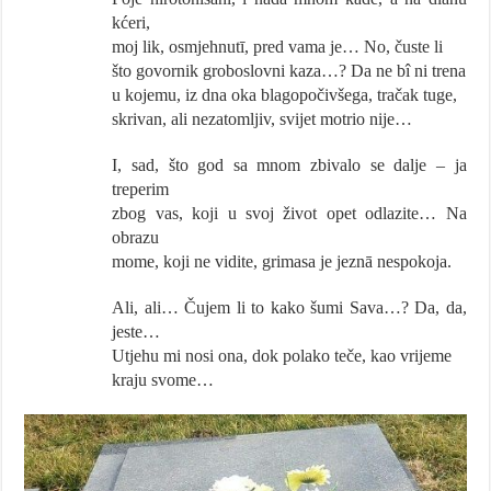
kćeri,
moj lik, osmjehnutī, pred vama je… No, čuste li
što govornik groboslovni kaza…? Da ne bî ni trena
u kojemu, iz dna oka blagopočivšega, tračak tuge,
skrivan, ali nezatomljiv, svijet motrio nije…
I, sad, što god sa mnom zbivalo se dalje – ja
treperim
zbog vas, koji u svoj život opet odlazite… Na
obrazu
mome, koji ne vidite, grimasa je jeznā nespokoja.
Ali, ali… Čujem li to kako šumi Sava…? Da, da,
jeste…
Utjehu mi nosi ona, dok polako teče, kao vrijeme
kraju svome…