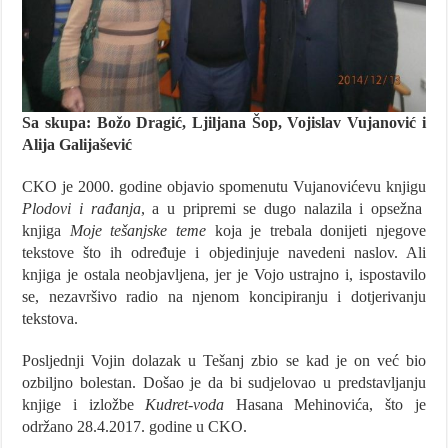
Sa skupa: Božo Dragić, Ljiljana Šop, Vojislav Vujanović i
Alija Galijašević
CKO je 2000. godine objavio spomenutu Vujanovićevu knjigu
Plodovi i rađanja
, a u pripremi se dugo nalazila i opsežna
knjiga
Moje tešanjske teme
koja je trebala donijeti njegove
tekstove što ih određuje i objedinjuje navedeni naslov. Ali
knjiga je ostala neobjavljena, jer je Vojo ustrajno i, ispostavilo
se, nezavršivo radio na njenom koncipiranju i dotjerivanju
tekstova.
Posljednji Vojin dolazak u Tešanj zbio se kad je on već bio
ozbiljno bolestan. Došao je da bi sudjelovao u predstavljanju
knjige i izložbe
Kudret-voda
Hasana Mehinovića, što je
održano 28.4.2017. godine u CKO.