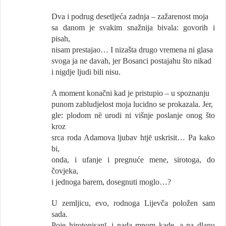
Dva i podrug desetljeća zadnja – zažarenost moja
sa danom je svakim snažnija bivala: govorih i
pisah,
nisam prestajao… I nizašta drugo vremena ni glasa
svoga ja ne davah, jer Bosanci postajahu što nikad
i nigdje ljudi bili nisu.
A moment konačni kad je pristupio – u spoznanju
punom zabludjelost moja lucidno se prokazala. Jer,
gle: plodom nȅ urodi ni višnje poslanje onog što
kroz
srca roda Adamova ljubav htjē uskrisit… Pa kako
bi,
onda, i ufanje i pregnuće mene, sirotoga, do
čovjeka,
i jednoga barem, dosegnuti moglo…?
U zemljicu, evo, rodnoga Lijevča položen sam
sada.
Poje hirotonisanī, i nada mnom kade, a na dlanu