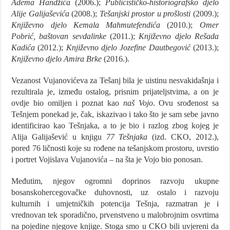
Adema Handžića
(2006.);
Publicističko-historiografsko djelo
Alije Galijaševića
(2008.);
Tešanjski prostor u prošlosti
(2009.);
Književno djelo Kemala Mahmutefendića
(2010.);
Omer
Pobrić, baštovan sevdalinke
(2011.);
Književno djelo Rešada
Kadića
(2012.);
Književno djelo Jozefine Dautbegović
(2013.);
Književno djelo Amira Brke
(2016.).
Vezanost Vujanovićeva za Tešanj bila je uistinu nesvakidašnja i
rezultirala je, između ostalog, prisnim prijateljstvima, a on je
ovdje bio omiljen i poznat kao
naš Vojo
. Ovu srođenost sa
Tešnjem ponekad je, čak, iskazivao i tako što je sam sebe javno
identificirao kao Tešnjaka, a to je bio i razlog zbog kojeg je
Alija Galijašević u knjigu
77 Tešnjaka
(izd. CKO, 2012.),
pored 76 ličnosti koje su rođene na tešanjskom prostoru, uvrstio
i portret Vojislava Vujanovića – na šta je Vojo bio ponosan.
Međutim, njegov ogromni doprinos razvoju ukupne
bosanskohercegovačke duhovnosti, uz ostalo i razvoju
kulturnih i umjetničkih potencija Tešnja, razmatran je i
vrednovan tek sporadično, prvenstveno u malobrojnim osvrtima
na pojedine njegove knjige. Stoga smo u CKO bili uvjereni da