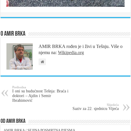
O Amir Brka
AMIR BRKA rođen je i živi u Tešnju. Više o
njemu na:
Wikipedia.org
Prethodna
I oni su budućnost Tešnja: Braća i
doktori – Ajdin i Semir
Ibrahimović
Slijedeća
Saziv za 22. sjednicu Vijeća
Od Amir Brka
AMIR BRKA / SEJINA POSMRTNA PJESMA