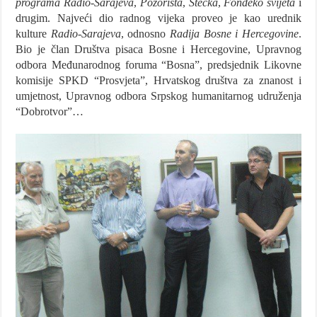
programa Radio-Sarajeva
,
Pozorišta
,
Stećka
,
Fondeko svijeta
i
drugim. Najveći dio radnog vijeka proveo je kao urednik
kulture
Radio-Sarajeva
, odnosno
Radija Bosne i Hercegovine
.
Bio je član Društva pisaca Bosne i Hercegovine, Upravnog
odbora Međunarodnog foruma “Bosna”, predsjednik Likovne
komisije SPKD “Prosvjeta”, Hrvatskog društva za znanost i
umjetnost, Upravnog odbora Srpskog humanitarnog udruženja
“Dobrotvor”…