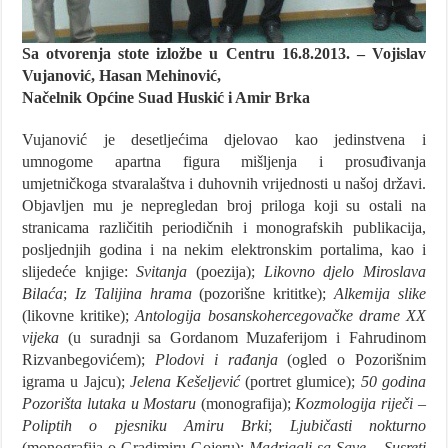
Sa otvorenja stote izložbe u Centru 16.8.2013. – Vojislav
Vujanović,
Hasan Mehinović,
Načelnik Općine Suad Huskić i Amir Brka
Vujanović je desetljećima djelovao kao jedinstvena i
umnogome apartna figura mišljenja i prosuđivanja
umjetničkoga stvaralaštva i duhovnih vrijednosti u našoj državi.
Objavljen mu je nepregledan broj priloga koji su ostali na
stranicama različitih periodičnih i monografskih publikacija,
posljednjih godina i na nekim elektronskim portalima, kao i
slijedeće knjige:
Svitanja
(poezija);
Likovno djelo Miroslava
Bilaća
;
Iz Talijina hrama
(pozorišne krititke);
Alkemija slike
(likovne kritike);
Antologija bosanskohercegovačke drame XX
vijeka
(u suradnji sa Gordanom Muzaferijom i Fahrudinom
Rizvanbegovićem);
Plodovi i rađanja
(ogled o Pozorišnim
igrama u Jajcu);
Jelena Kešeljević
(portret glumice);
50 godina
Pozorišta lutaka u Mostaru
(monografija);
Kozmologija riječi –
Poliptih o pjesniku Amiru Brki
;
Ljubičasti nokturno
(monografija o Gradimiru Gojeru);
Madrigali sa Save – Susreti