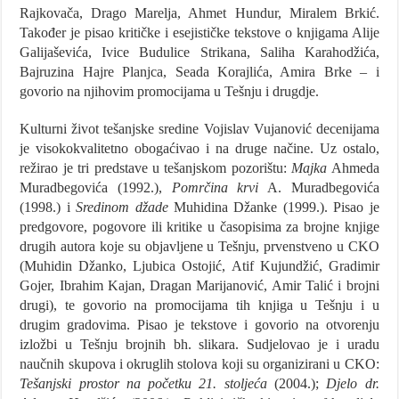
Rajkovača, Drago Marelja, Ahmet Hundur, Miralem Brkić.
Također je pisao kritičke i esejističke tekstove o knjigama Alije
Galijaševića, Ivice Budulice Strikana, Saliha Karahodžića,
Bajruzina Hajre Planjca, Seada Korajlića, Amira Brke – i
govorio na njihovim promocijama u Tešnju i drugdje.
Kulturni život tešanjske sredine Vojislav Vujanović decenijama
je visokokvalitetno obogaćivao i na druge načine. Uz ostalo,
režirao je tri predstave u tešanjskom pozorištu:
Majka
Ahmeda
Muradbegovića (1992.),
Pomrčina krvi
A. Muradbegovića
(1998.) i
Sredinom džade
Muhidina Džanke (1999.). Pisao je
predgovore, pogovore ili kritike u časopisima za brojne knjige
drugih autora koje su objavljene u Tešnju, prvenstveno u CKO
(Muhidin Džanko, Ljubica Ostojić, Atif Kujundžić, Gradimir
Gojer, Ibrahim Kajan, Dragan Marijanović, Amir Talić i brojni
drugi), te govorio na promocijama tih knjiga u Tešnju i u
drugim gradovima. Pisao je tekstove i govorio na otvorenju
izložbi u Tešnju brojnih bh. slikara. Sudjelovao je i uradu
naučnih skupova i okruglih stolova koji su organizirani u CKO:
Tešanjski prostor na početku 21. stoljeća
(2004.);
Djelo dr.