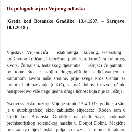
Uz petogodišnjicu Vojinog odlaska
(Greda kod Bosanske Gradiške, 13.4.1937.
–
Sarajevo,
10.1.2018.)
_____________________________________________________
Vojislava Vujanovića – istaknutoga likovnog, teatarskog i
književnog kritičara, historičara, publicistu, kroničara kulturnog
života, žurnalistu, teatarskog djelatnika – Tešnjaci će pamtiti i
po tome što je svojim dugogodišnjim sudjelovanjem u
kulturnom životu naše sredine, prije svega kroz Centar za
kulturu i obrazovanje (CKO), za naš duhovni razvoj učinio
neusporedivo više nego ijedna druga ličnost koja nije iz Tešnja.
Na ovosvjetsko pozorje Vojo je stupio 13.4.1937. godine, a sâm
je u autobigrafskoj skici zabilježio slijedeće: “Rođen sam u
Gredi kod Bosanske Gradiške, na obali Save, nadomak
prethistorijskog sojeničkog naselja u Donjoj Dolini. Magična
prostranstva lijevčanskih polja su razvila u mome karakteru