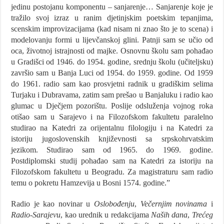
jedinu postojanu komponentu – sanjarenje… Sanjarenje koje je
tražilo svoj izraz u ranim djetinjskim poetskim tepanjima,
scenskim improvizacijama (kad nisam ni znao što je to scena) i
modelovanju formi u lijevčanskoj glini. Patnji sam se učio od
oca, životnoj istrajnosti od majke. Osnovnu školu sam pohađao
u Gradišci od 1946. do 1954. godine, srednju školu (učiteljsku)
završio sam u Banja Luci od 1954. do 1959. godine. Od 1959
do 1961. radio sam kao prosvjetni radnik u gradiškim selima
Turjaku i Dubravama, zatim sam prešao u Banjaluku i radio kao
glumac u Dječjem pozorištu. Poslije odsluženja vojnog roka
otišao sam u Sarajevo i na Filozofskom fakultetu paralelno
studirao na Katedri za orijentalnu filologiju i na Katedri za
istoriju jugoslovenskih književnosti sa srpskohrvatskim
jezikom. Studirao sam od 1965. do 1969. godine.
Postdiplomski studij pohađao sam na Katedri za istoriju na
Filozofskom fakultetu u Beogradu. Za magistraturu sam radio
temu o pokretu Hamzevija u Bosni 1574. godine.”
Radio je kao novinar u
Oslobođenju
,
Večernjim novinama
i
Radio-Sarajevu
, kao urednik u redakcijama
Naših dana
,
Trećeg