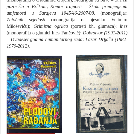
pozorišta u Brčkom
;
Romor trajnosti – Škola primijenjenih
umjetnosti u Sarajevu 1945/46-2007/08.
(monografija);
Zatočnik svjetlosti
(monografija o pjesniku Velimiru
Miloševiću);
Grimizna ogrlica
(portreti bh. glumaca);
Ines
(monografija o glumici Ines Fančović);
Dobrotvor (1991-2011)
– Dvadeset godina humanitarnog rada
;
Lazar Drljača (1882-
1970-2012)
.