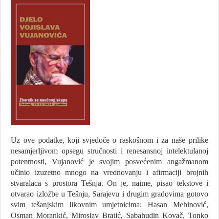
Uz ove podatke, koji svjedoče o raskošnom i za naše prilike
nesamjerljivom opsegu stručnosti i renesansnoj intelektulanoj
potentnosti, Vujanović je svojim posvećenim angažmanom
učinio izuzetno mnogo na vrednovanju i afirmaciji brojnih
stvaralaca s prostora Tešnja. On je, naime, pisao tekstove i
otvarao izložbe u Tešnju, Sarajevu i drugim gradovima gotovo
svim tešanjskim likovnim umjetnicima: Hasan Mehinović,
Osman Morankić, Miroslav Bratić, Sabahudin Kovač, Tonko