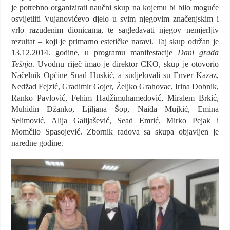
je potrebno organizirati naučni skup na kojemu bi bilo moguće
osvijetliti Vujanovićevo djelo u svim njegovim značenjskim i
vrlo razuđenim dionicama, te sagledavati njegov nemjerljiv
rezultat – koji je primarno estetičke naravi. Taj skup održan je
13.12.2014. godine, u programu manifestacije
Dani grada
Tešnja
. Uvodnu riječ imao je direktor CKO, skup je otovorio
Načelnik Općine Suad Huskić, a sudjelovali su
Enver Kazaz,
Nedžad Fejzić, Gradimir Gojer, Željko Grahovac, Irina Dobnik,
Ranko Pavlović, Fehim Hadžimuhamedović, Miralem Brkić,
Muhidin Džanko, Ljiljana Šop, Naida Mujkić, Emina
Selimović, Alija Galijašević, Sead Emrić, Mirko Pejak i
Momčilo Spasojević. Zbornik radova sa skupa objavljen je
naredne godine.