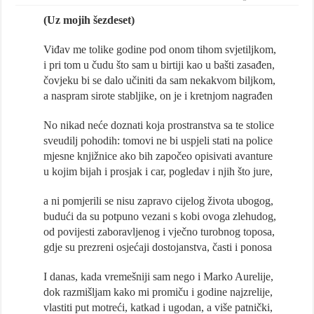
(Uz mojih šezdeset)
Viđav me tolike godine pod onom tihom svjetiljkom,
i pri tom u čudu što sam u birtiji kao u bašti zasađen,
čovjeku bi se dalo učiniti da sam nekakvom biljkom,
a naspram sirote stabljike, on je i kretnjom nagrađen
No nikad neće doznati koja prostranstva sa te stolice
sveudilj pohodih: tomovi ne bi uspjeli stati na police
mjesne knjižnice ako bih započeo opisivati avanture
u kojim bijah i prosjak i car, pogledav i njih što jure,
a ni pomjerili se nisu zapravo cijelog života ubogog,
budući da su potpuno vezani s kobi ovoga zlehudog,
od povijesti zaboravljenog i vječno turobnog toposa,
gdje su prezreni osjećaji dostojanstva, časti i ponosa
I danas, kada vremešniji sam nego i Marko Aurelije,
dok razmišljam kako mi promiču i godine najzrelije,
vlastiti put motreći, katkad i ugodan, a više patnički,