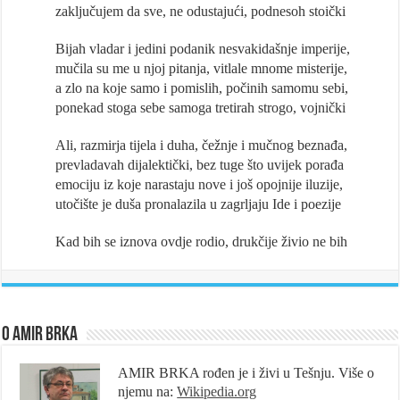
zaključujem da sve, ne odustajući, podnesoh stoički
Bijah vladar i jedini podanik nesvakidašnje imperije,
mučila su me u njoj pitanja, vitlale mnome misterije,
a zlo na koje samo i pomislih, počinih samomu sebi,
ponekad stoga sebe samoga tretirah strogo, vojnički
Ali, razmirja tijela i duha, čežnje i mučnog beznađa,
prevladavah dijalektički, bez tuge što uvijek porađa
emociju iz koje narastaju nove i još opojnije iluzije,
utočište je duša pronalazila u zagrljaju Ide i poezije
Kad bih se iznova ovdje rodio, drukčije živio ne bih
O Amir Brka
AMIR BRKA rođen je i živi u Tešnju. Više o
njemu na:
Wikipedia.org