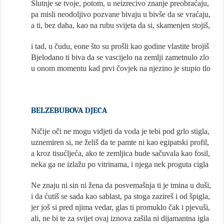
Slutnje se tvoje, potom, u neizrecivo znanje preobraćaju,
pa misli neodoljivo pozvane bivaju u bivše da se vraćaju,
a ti, bez daha, kao na rubu svijeta da si, skamenjen stojiš,
i tad, u čudu, eone što su prošli kao godine vlastite brojiš
Bjelodano ti biva da se vascijelo na zemlji zametnulo zlo
u onom momentu kad prvi čovjek na njezino je stupio tlo
BELZEBUBOVA DJECA
Ničije oči ne mogu vidjeti da voda je tebi pod grlo stigla,
uznemiren si, ne želiš da te pamte ni kao egipatski profil,
a kroz tisućljeća, ako te zemljica bude sačuvala kao fosil,
neka ga ne izlažu po vitrinama, i njega nek proguta cigla
Ne znaju ni sin ni žena da posvemašnja ti je tmina u duši,
i da ćutiš se sada kao sablast, pa stoga zazireš i od špigla,
jer još si pred njima vedar, glas ti promuklo čak i pjevuši,
ali, ne bi te za svijet ovaj iznova zašila ni dijamantna igla