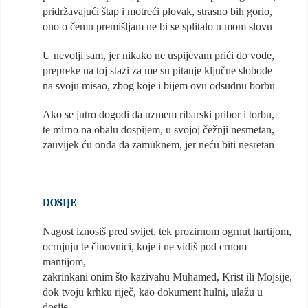
pridržavajući štap i motreći plovak, strasno bih gorio,
ono o čemu premišljam ne bi se splitalo u mom slovu
U nevolji sam, jer nikako ne uspijevam prići do vode,
prepreke na toj stazi za me su pitanje ključne slobode
na svoju misao, zbog koje i bijem ovu odsudnu borbu
Ako se jutro dogodi da uzmem ribarski pribor i torbu,
te mirno na obalu dospijem, u svojoj čežnji nesmetan,
zauvijek ću onda da zamuknem, jer neću biti nesretan
DOSIJE
Nagost iznosiš pred svijet, tek prozirnom ogrnut hartijom,
ocrnjuju te činovnici, koje i ne vidiš pod crnom
mantijom,
zakrinkani onim što kazivahu Muhamed, Krist ili Mojsije,
dok tvoju krhku riječ, kao dokument hulni, ulažu u
dosije,