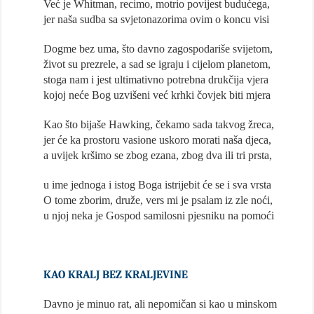
Već je Whitman, recimo, motrio povijest budućega,
jer naša sudba sa svjetonazorima ovim o koncu visi
Dogme bez uma, što davno zagospodariše svijetom,
život su prezrele, a sad se igraju i cijelom planetom,
stoga nam i jest ultimativno potrebna drukčija vjera
kojoj neće Bog uzvišeni već krhki čovjek biti mjera
Kao što bijaše Hawking, čekamo sada takvog žreca,
jer će ka prostoru vasione uskoro morati naša djeca,
a uvijek kršimo se zbog ezana, zbog dva ili tri prsta,
u ime jednoga i istog Boga istrijebit će se i sva vrsta
O tome zborim, druže, vers mi je psalam iz zle noći,
u njoj neka je Gospod samilosni pjesniku na pomoći
KAO KRALJ BEZ KRALJEVINE
Davno je minuo rat, ali nepomičan si kao u minskom