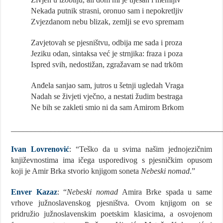
Nekada putnik strasni, oronuo sam i nepokretljiv
Zvjezdanom nebu blizak, zemlji se evo spremam
Zavjetovah se pjesništvu, odbija me sada i proza
Jeziku odan, sintaksa već je strnjika: fraza i poza
Ispred svih, nedostižan, zgražavam se nad trkōm
Anđela sanjao sam, jutros u šetnji ugledah Vraga
Nadah se živjeti vječno, a nestati žudim bestraga
Ne bih se zakleti smio ni da sam Amirom Brkom
_____________________________________________________
Ivan Lovrenović
: “Teško da u svima našim jednojezičnim
književnostima ima ičega usporedivog s pjesničkim opusom
koji je Amir Brka stvorio knjigom soneta
Nebeski nomad
.”
Enver Kazaz
: “
Nebeski nomad
Amira Brke spada u same
vrhove južnoslavenskog pjesništva. Ovom knjigom on se
pridružio južnoslavenskim poetskim klasicima, a osvojenom