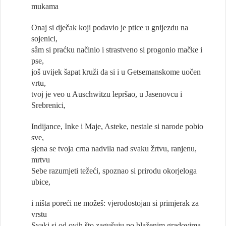
mukama
Onaj si dječak koji podavio je ptice u gnijezdu na
sojenici,
sâm si praćku načinio i strastveno si progonio mačke i
pse,
još uvijek šapat kruži da si i u Getsemanskome uočen
vrtu,
tvoj je veo u Auschwitzu lepršao, u Jasenovcu i
Srebrenici,
Indijance, Inke i Maje, Asteke, nestale si narode pobio
sve,
sjena se tvoja crna nadvila nad svaku žrtvu, ranjenu,
mrtvu
Sebe razumjeti težeći, spoznao si prirodu okorjeloga
ubice,
i ništa poreći ne možeš: vjerodostojan si primjerak za
vrstu
Svaki si od ovih što zagušuju po blaženim gradovima