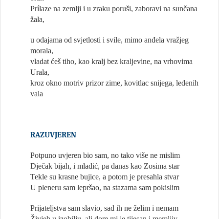
Prílaze na zemlji i u zraku poruši, zaboravi na sunčana
žala,
u odajama od svjetlosti i svile, mimo anđela vražjeg
morala,
vladat ćeš tiho, kao kralj bez kraljevine, na vrhovima
Urala,
kroz okno motriv prizor zime, kovitlac snijega, ledenih
vala
RAZUVJEREN
Potpuno uvjeren bio sam, no tako više ne mislim
Dječak bijah, i mladić, pa danas kao Zosima star
Tekle su krasne bujice, a potom je presahla stvar
U pleneru sam lepršao, na stazama sam pokislim
Prijateljstva sam slavio, sad ih ne želim i nemam
Živjeh u izobilju, ali dom mi je tijesan i memljiv