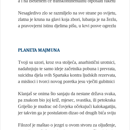
a i na Betlehem će transkontinentalnu otposlati raketu
Nesagledivo zlo se razmiljelo na sve strane po svijetu,
zlatna je kruna na glavi koja zbori, lubanja je na žezlu,
a pravovjerni istinu djelima pišu, u krvi posve ogrezlu
PLANETA MAJMUNA
Tvoji su uzori, kroz sva stoljeća, anarhistični urotnici,
nadahnjuju te samo ideje začetnika pobuna i prevrata,
suicidna djela svih Spartaka kontra ljudskih rezervata,
a mislioci i tvorci novog poretka jesu vječiti gubitnici
Klanjaš se onima što sanjaju da nestane država svaka,
pa znakom bio joj križ, mjesec, svastika, ili petokraka
Griješio je mudrac od čovjeka očekujući kalokagatiju,
jer takvim ga je postulatom dizao od drugih bića sviju
Filozof je maštao o jezgri u ovom stvoru za oljuđenje,