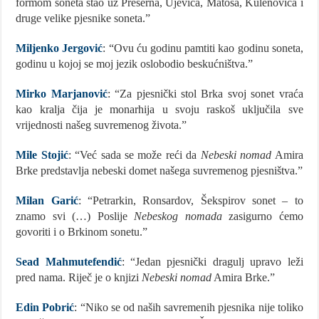
formom soneta stao uz Prešerna, Ujevića, Matoša, Kulenovića i
druge velike pjesnike soneta.”
Miljenko Jergović
: “Ovu ću godinu pamtiti kao godinu soneta,
godinu u kojoj se moj jezik oslobodio beskućništva.”
Mirko Marjanović
: “Za pjesnički stol Brka svoj sonet vraća
kao kralja čija je monarhija u svoju raskoš uključila sve
vrijednosti našeg suvremenog života.”
Mile Stojić
: “Već sada se može reći da
Nebeski nomad
Amira
Brke predstavlja nebeski domet našega suvremenog pjesništva.”
Milan Garić
: “Petrarkin, Ronsardov, Šekspirov sonet – to
znamo svi (…) Poslije
Nebeskog nomada
zasigurno ćemo
govoriti i o Brkinom sonetu.”
Sead Mahmutefendić
: “Jedan pjesnički dragulj upravo leži
pred nama. Riječ je o knjizi
Nebeski nomad
Amira Brke.”
Edin Pobrić
: “Niko se od naših savremenih pjesnika nije toliko