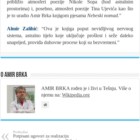
približio atmosferi poezije Nikole Šopa (hod astralnim
prostorima) i, posebno, atmosferi poezije Tina Ujevića kao što
je to uradio Amir Brka knjigom pjesama
Nebeski nomad
.”
Almir Zalihić
: “Ova je knjiga poput nevidljivog nervnog
sistema, astralno tijelo koje uključuje prošlost i seže daleko
unaprijed, proviđa duhovne procese koji su bezvremeni.”
O Amir Brka
AMIR BRKA rođen je i živi u Tešnju. Više o
njemu na:
Wikipedia.org
Prethodna
Potpisani ugovori za realizaciju