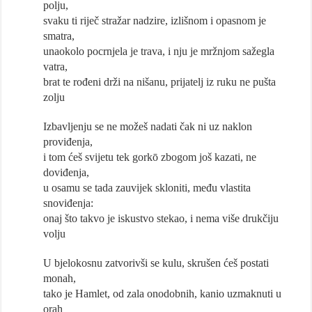
polju,
svaku ti riječ stražar nadzire, izlišnom i opasnom je
smatra,
unaokolo pocrnjela je trava, i nju je mržnjom sažegla
vatra,
brat te rođeni drži na nišanu, prijatelj iz ruku ne pušta
zolju
Izbavljenju se ne možeš nadati čak ni uz naklon
proviđenja,
i tom ćeš svijetu tek gorkō zbogom još kazati, ne
doviđenja,
u osamu se tada zauvijek skloniti, među vlastita
snoviđenja:
onaj što takvo je iskustvo stekao, i nema više drukčiju
volju
U bjelokosnu zatvorivši se kulu, skrušen ćeš postati
monah,
tako je Hamlet, od zala onodobnih, kanio uzmaknuti u
orah