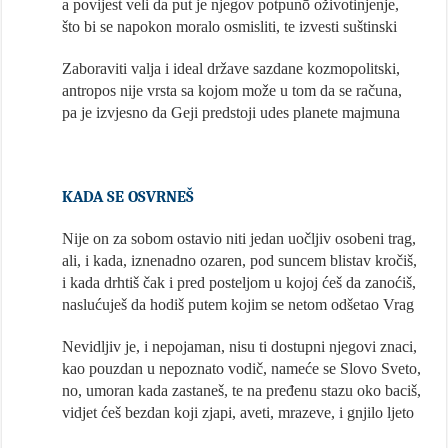
a povijest veli da put je njegov potpunō oživotinjenje,
što bi se napokon moralo osmisliti, te izvesti suštinski
Zaboraviti valja i ideal države sazdane kozmopolitski,
antropos nije vrsta sa kojom može u tom da se računa,
pa je izvjesno da Geji predstoji udes planete majmuna
KADA SE OSVRNEŠ
Nije on za sobom ostavio niti jedan uočljiv osobeni trag,
ali, i kada, iznenadno ozaren, pod suncem blistav kročiš,
i kada drhtiš čak i pred posteljom u kojoj ćeš da zanoćiš,
naslućuješ da hodiš putem kojim se netom odšetao Vrag
Nevidljiv je, i nepojaman, nisu ti dostupni njegovi znaci,
kao pouzdan u nepoznato vodič, nameće se Slovo Sveto,
no, umoran kada zastaneš, te na pređenu stazu oko baciš,
vidjet ćeš bezdan koji zjapi, aveti, mrazeve, i gnjilo ljeto