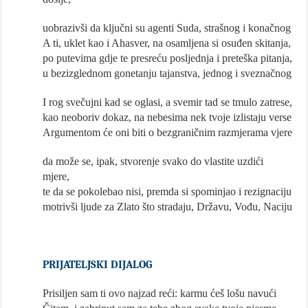
uobrazivši da ključni su agenti Suda, strašnog i konačnog
A ti, uklet kao i Ahasver, na osamljena si osuđen skitanja,
po putevima gdje te presreću posljednja i preteška pitanja,
u bezizglednom gonetanju tajanstva, jednog i sveznačnog
I rog svečujni kad se oglasi, a svemir tad se tmulo zatrese,
kao neoboriv dokaz, na nebesima nek tvoje izlistaju verse
Argumentom će oni biti o bezgraničnim razmjerama vjere
da može se, ipak, stvorenje svako do vlastite uzdići
mjere,
te da se pokolebao nisi, premda si spominjao i rezignaciju
motrivši ljude za Zlato što stradaju, Državu, Vođu, Naciju
PRIJATELJSKI DIJALOG
Prisiljen sam ti ovo najzad reći: karmu ćeš lošu navući