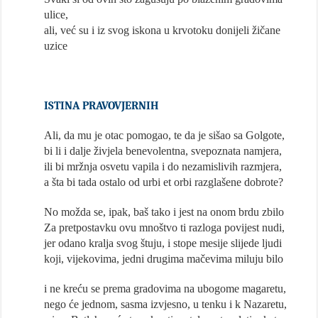
ulice,
ali, već su i iz svog iskona u krvotoku donijeli žičane
uzice
ISTINA PRAVOVJERNIH
Ali, da mu je otac pomogao, te da je sišao sa Golgote,
bi li i dalje živjela benevolentna, svepoznata namjera,
ili bi mržnja osvetu vapila i do nezamislivih razmjera,
a šta bi tada ostalo od urbi et orbi razglašene dobrote?
No možda se, ipak, baš tako i jest na onom brdu zbilo
Za pretpostavku ovu mnoštvo ti razloga povijest nudi,
jer odano kralja svog štuju, i stope mesije slijede ljudi
koji, vijekovima, jedni drugima mačevima miluju bilo
i ne kreću se prema gradovima na ubogome magaretu,
nego će jednom, sasma izvjesno, u tenku i k Nazaretu,