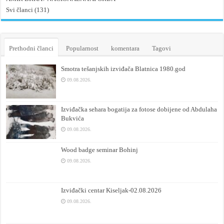
Svi članci (131)
Prethodni članci
Popularnost
komentara
Tagovi
Smotra tešanjskih izviđača Blatnica 1980.god
09.08.2026.
Izviđačka sehara bogatija za fotose dobijene od Abdulaha
Bukvića
09.08.2026.
Wood badge seminar Bohinj
09.08.2026.
Izviđački centar Kiseljak-02.08.2026
09.08.2026.