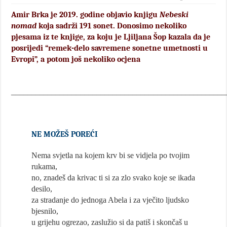
Amir Brka je 2019. godine objavio knjigu
Nebeski
nomad
koja sadrži 191 sonet. Donosimo nekoliko
pjesama iz te knjige, za koju je Ljiljana Šop kazala da je
posrijedi “remek-delo savremene sonetne umetnosti u
Evropi”, a potom još nekoliko ocjena
_____________________________________________________
NE MOŽEŠ POREĆI
Nema svjetla na kojem krv bi se vidjela po tvojim
rukama,
no, znadeš da krivac ti si za zlo svako koje se ikada
desilo,
za stradanje do jednoga Abela i za vječito ljudsko
bjesnilo,
u grijehu ogrezao, zaslužio si da patiš i skončaš u