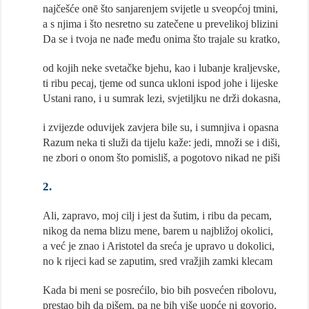
najčešće onē što sanjarenjem svijetle u sveopćoj tmini,
a s njima i što nesretno su zatečene u prevelikoj blizini
Da se i tvoja ne nađe među onima što trajale su kratko,
od kojih neke svetačke bjehu, kao i lubanje kraljevske,
ti ribu pecaj, tjeme od sunca ukloni ispod johe i lijeske
Ustani rano, i u sumrak lezi, svjetiljku ne drži dokasna,
i zvijezde oduvijek zavjera bile su, i sumnjiva i opasna
Razum neka ti služi da tijelu kaže: jedi, množi se i diši,
ne zbori o onom što pomisliš, a pogotovo nikad ne piši
2.
Ali, zapravo, moj cilj i jest da šutim, i ribu da pecam,
nikog da nema blizu mene, barem u najbližoj okolici,
a već je znao i Aristotel da sreća je upravo u dokolici,
no k rijeci kad se zaputim, sred vražjih zamki klecam
Kada bi meni se posrećilo, bio bih posvećen ribolovu,
prestao bih da pišem, pa ne bih više uopće ni govorio,