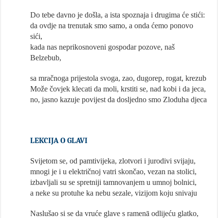
Do tebe davno je došla, a ista spoznaja i drugima će stići:
da ovdje na trenutak smo samo, a onda ćemo ponovo
sići,
kada nas neprikosnoveni gospodar pozove, naš
Belzebub,
sa mračnoga prijestola svoga, zao, dugorep, rogat, krezub
Može čovjek klecati da moli, krstiti se, nad kobi i da jeca,
no, jasno kazuje povijest da dosljedno smo Zloduha djeca
LEKCIJA O GLAVI
Svijetom se, od pamtivijeka, zlotvori i jurodivi svijaju,
mnogi je i u električnoj vatri skončao, vezan na stolici,
izbavljali su se spretniji tamnovanjem u umnoj bolnici,
a neke su protuhe ka nebu sezale, vizijom koju snivaju
Naslušao si se da vruće glave s ramenā odlijeću glatko,