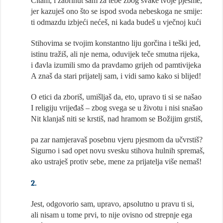
Čitam, i zabrinut sam za tebe zbog svake tvoje pjesme,
jer kazuješ ono što se ispod svoda nebeskoga ne smije:
ti odmazdu izbjeći nećeš, ni kada budeš u vječnoj kući
Stihovima se tvojim konstantno liju gorčina i teški jed,
istinu tražiš, ali nje nema, oduvijek teče smutna rijeka,
i đavla izumili smo da pravdamo grijeh od pamtivijeka
A znaš da stari prijatelj sam, i vidi samo kako si blijed!
O etici da zboriš, umišljaš da, eto, upravo ti si se našao
I religiju vrijeđaš – zbog svega se u životu i nisi snašao
Nit klanjaš niti se krstiš, nad hramom se Božijim grstiš,
pa zar namjeravaš posebnu vjeru pjesmom da učvrstiš?
Sigurno i sad opet novu svesku stihova hulnih spremaš,
ako ustraješ protiv sebe, mene za prijatelja više nemaš!
2.
Jest, odgovorio sam, upravo, apsolutno u pravu ti si,
ali nisam u tome prvi, to nije ovisno od strepnje ega