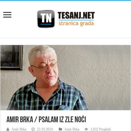
AMIR BRKA / PSALAM IZ ZLE NOĆI
Amir Brka
23.10.2024.
Amir Brka
1,032 Pregledi