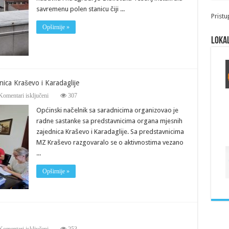
savremenu polen stanicu čiji ...
Pristu
Opširnije »
Lokal
ica Kraševo i Karadaglije
za
Komentari isključeni
307
Sastanak
Općinski načelnik sa saradnicima organizovao je
sa
predstavnicima
radne sastanke sa predstavnicima organa mjesnih
mjesnih
zajednica Kraševo i Karadaglije. Sa predstavnicima
zajednica
Kraševo
MZ Kraševo razgovaralo se o aktivnostima vezano
i
...
Karadaglije
Opširnije »
za