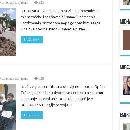
za
Komentari isključeni
325
Preventivne
U toku su aktivnosti na provođenju preventivnih
mjere
zaštite
mjera zaštite i spašavanja i sanaciji oštećenja
i
Midha
uzrokovanih prirodnom nepogodom iz mjeseca
spašavanja
juna ove godine. Radovi sanacije putne ...
Opširnije »
Mirel
za
Komentari isključeni
320
Planiranje
Uručivanjem certifikata o obavljenoj obuci u Općini
i
upravljanje
Tešanj je okončana dvodnevna edukacija na temu
projektima
Planiranje i upravljanje projektima. Riječ je o
projektu iz Strategije razvoja ...
Emir 
Opširnije »