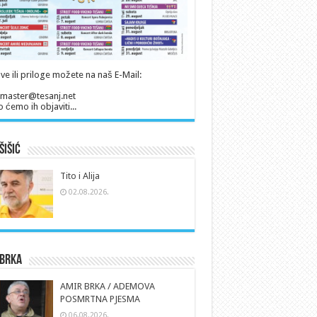
ve ili priloge možete na naš E-Mail:
master@tesanj.net
 ćemo ih objaviti...
Šišić
Tito i Alija
02.08.2026.
 Brka
AMIR BRKA / ADEMOVA
POSMRTNA PJESMA
06.08.2026.