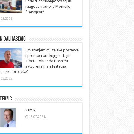
Radost otkrivanja: tešanjski
razgovori autora Momčilo
Spasojević
.03.2026.
n Galijašević
Otvaranjem muzejske postavke
i promocijom knjige „Tajne
Tibeta“ Ahmeda Bosnića
zatvorena manifestacija
anjsko proljeće“
.05.2025.
Terzic
ZIMA
13.07.2021.