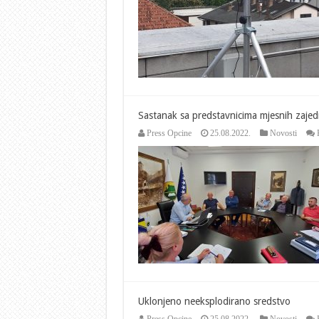
Sastanak sa predstavnicima mjesnih zajedn
Press Opcine
25.08.2022.
Novosti
Uklonjeno neeksplodirano sredstvo