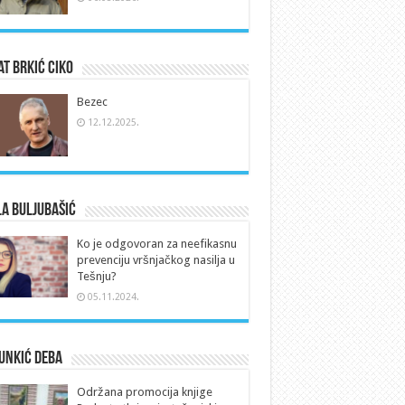
t Brkić Ciko
Bezec
12.12.2025.
a Buljubašić
Ko je odgovoran za neefikasnu
prevenciju vršnjačkog nasilja u
Tešnju?
05.11.2024.
Unkić Deba
Održana promocija knjige