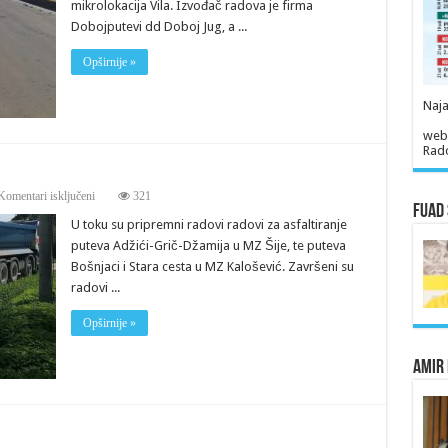
mikrolokacija Vila. Izvođač radova je firma
u
Poslovnoj
Dobojputevi dd Doboj Jug, a ...
zoni
Bukva-
Opširnije »
Vila
Naja
web
Rado
za
Komentari isključeni
321
Fuad 
Realizacija
U toku su pripremni radovi radovi za asfaltiranje
kapitalnih
projekata
puteva Adžići-Grič-Džamija u MZ Šije, te puteva
Bošnjaci i Stara cesta u MZ Kalošević. Završeni su
radovi ...
Opširnije »
Amir