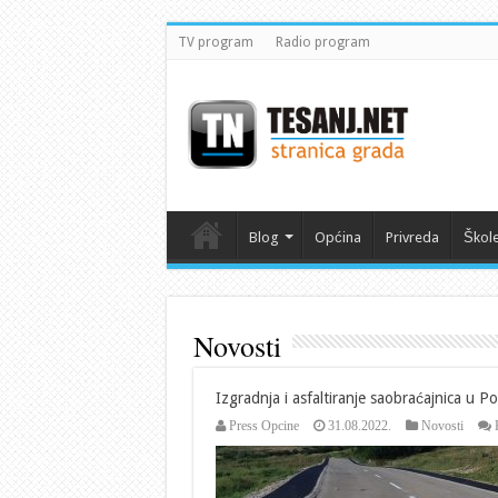
TV program
Radio program
Blog
Općina
Privreda
Škol
Novosti
Izgradnja i asfaltiranje saobraćajnica u P
Press Opcine
31.08.2022.
Novosti