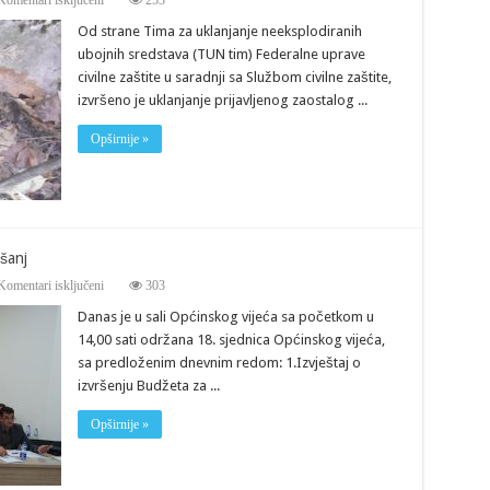
Komentari isključeni
253
Uklonjeno
Od strane Tima za uklanjanje neeksplodiranih
neeksplodirano
sredstvo
ubojnih sredstava (TUN tim) Federalne uprave
civilne zaštite u saradnji sa Službom civilne zaštite,
izvršeno je uklanjanje prijavljenog zaostalog ...
Opširnije »
šanj
za
Komentari isključeni
303
Održana
Danas je u sali Općinskog vijeća sa početkom u
18.
sjednica
14,00 sati održana 18. sjednica Općinskog vijeća,
Općinskog
sa predloženim dnevnim redom: 1.Izvještaj o
vijeća
Tešanj
izvršenju Budžeta za ...
Opširnije »