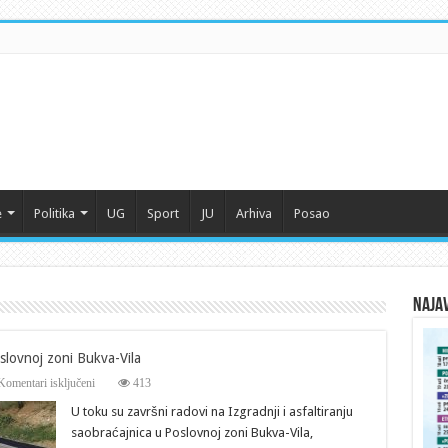
e
Politika
UG
Sport
JU
Arhiva
Posao
Naja
oslovnoj zoni Bukva-Vila
za
Komentari isključeni
413
Izgradnja
U toku su završni radovi na Izgradnji i asfaltiranju
i
asfaltiranje
saobraćajnica u Poslovnoj zoni Bukva-Vila,
saobraćajnica