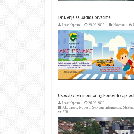
Druženje sa đacima prvacima
Press Opcine
29.08.2022.
Novosti
Uspostavljen monitoring koncentracija po
Press Opcine
26.08.2022.
Aktivnosti
,
Novosti
,
Servisne informacije
,
Služba 
328