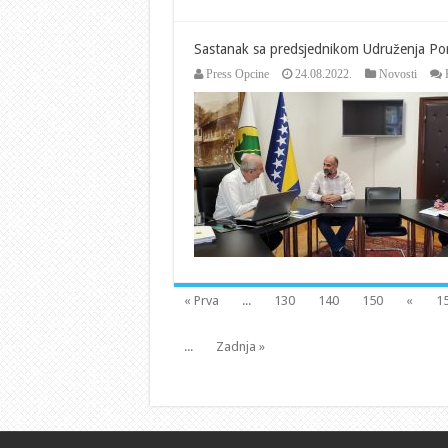
Sastanak sa predsjednikom Udruženja Por
Press Opcine
24.08.2022.
Novosti
« Prva
...
130
140
150
«
1
...
Zadnja »