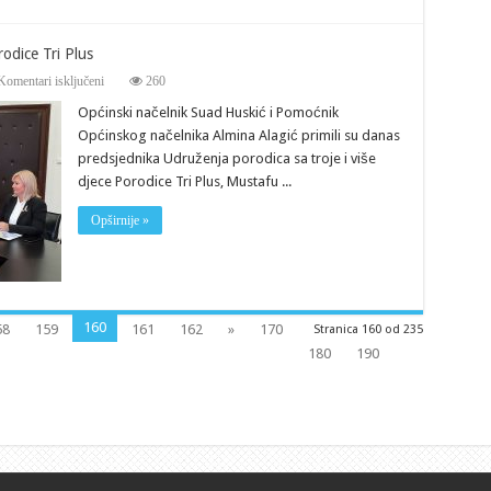
odice Tri Plus
za
Komentari isključeni
260
Sastanak
Općinski načelnik Suad Huskić i Pomoćnik
sa
predsjednikom
Općinskog načelnika Almina Alagić primili su danas
Udruženja
predsjednika Udruženja porodica sa troje i više
Porodice
Tri
djece Porodice Tri Plus, Mustafu ...
Plus
Opširnije »
160
58
159
161
162
»
170
Stranica 160 od 235
180
190