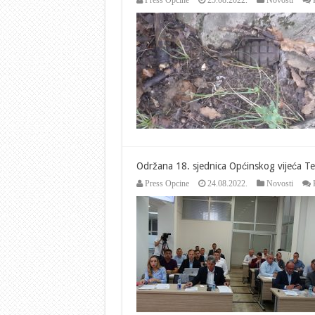
Press Opcine
25.08.2022.
Novosti
Održana 18. sjednica Općinskog vijeća Te
Press Opcine
24.08.2022.
Novosti