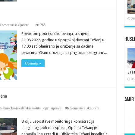
26
za
Komentari isključeni
265
Druženje
Povodom početka školovanja, u srijedu,
sa
đacima
Husei
31.08.2022. godine u Sportskoj dvorani Tešanj u
prvacima
17,00 sati planirano je druženje sa đacima
prvacima. Osim druženja uz prigodan program ...
Opširnije »
„Teš
05
lena
Amir 
za
za boračko-invalidsku zaštitu i opću upravu
Komentari isključeni
Uspostavljen
monitoring
U cilju uspostave monitoringa koncetracija
koncentracija
polena
alergenog polena i spora , Općina Tešanj je
nabavila i na zgradi JU Biblioteka Tešanj instalirala