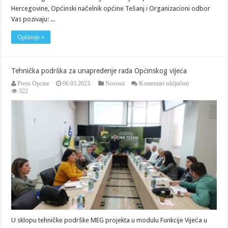
Hercegovine, Općinski načelnik općine Tešanj i Organizacioni odbor
Vas pozivaju: ...
Opširnije »
Tehnička podrška za unapređenje rada Općinskog vijeća
za
Press Opcine
06.03.2023.
Novosti
Komentari isključeni
Tehnička
322
podrška
za
unapređenje
rada
Općinskog
vijeća
U sklopu tehničke podrške MEG projekta u modulu Funkcije Vijeća u