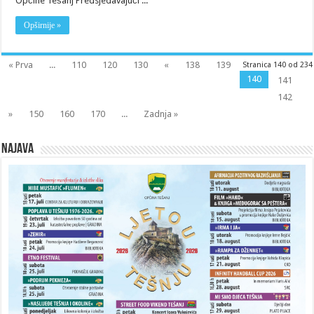
Općine Tešanj Predsjedavajući ...
Opširnije »
« Prva
...
110
120
130
«
138
139
Stranica 140 od 234
140
141
142
»
150
160
170
...
Zadnja »
Najava