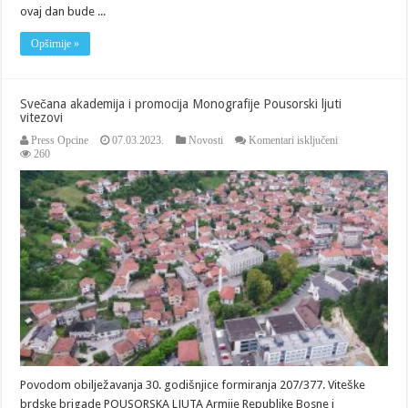
ovaj dan bude ...
Opširnije »
Svečana akademija i promocija Monografije Pousorski ljuti
vitezovi
za
Press Opcine
07.03.2023.
Novosti
Komentari isključeni
Svečana
260
akademija
i
promocija
Monografije
Pousorski
ljuti
vitezovi
Povodom obilježavanja 30. godišnjice formiranja 207/377. Viteške
brdske brigade POUSORSKA LJUTA Armije Republike Bosne i