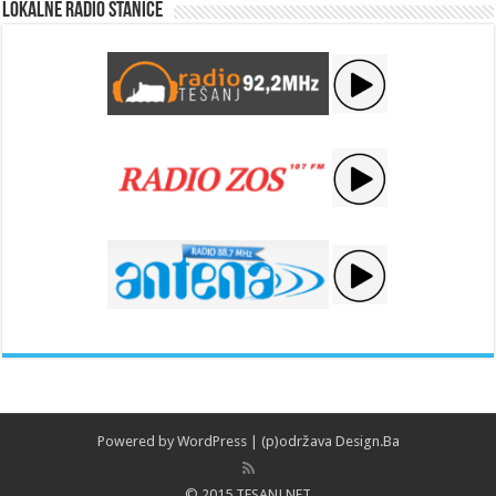
Lokalne radio stanice
Powered by
WordPress
| (p)održava
Design.Ba
© 2015 TESANJ.NET