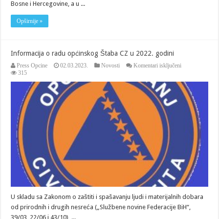
Bosne i Hercegovine, a u ...
Opširnije »
Informacija o radu općinskog Štaba CZ u 2022. godini
za
Press Opcine
02.03.2023.
Novosti
Komentari isključeni
Informacija
315
o
radu
općinskog
Štaba
CZ
u
2022.
godini
U skladu sa Zakonom o zaštiti i spašavanju ljudi i materijalnih dobara
od prirodnih i drugih nesreća („Službene novine Federacije BiH“,
39/03, 22/06 i 43/10), ...