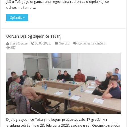
JLS u Tešnju je organizirana regionalna radionica u dijelu koji se
odnosi na teme: ...
Opširnije »
Održan Dijalog zajednice Tešanj
za
Press Opcine
03.03.2023.
Novosti
Komentari isključeni
Održan
387
Dijalog
zajednice
Tešanj
Dijalog zajednice Tešanj na kojem je učestvovalo 17 građanki i
građana održan je u 23. februara 2023. godine u sali Općinskog vijeća