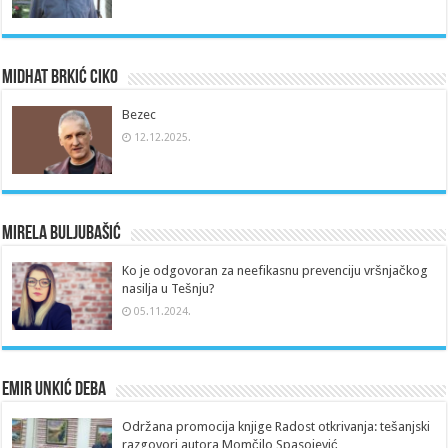
Midhat Brkić Ciko
Bezec
12.12.2025.
Mirela Buljubašić
Ko je odgovoran za neefikasnu prevenciju vršnjačkog
nasilja u Tešnju?
05.11.2024.
Emir Unkić Deba
Održana promocija knjige Radost otkrivanja: tešanjski
razgovori autora Momčilo Spasojević