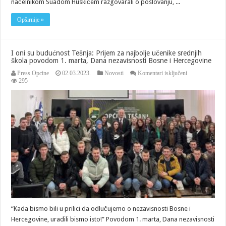
načelnikom Suadom Huskićem razgovarali o poslovanju, ...
Opširnije »
I oni su budućnost Tešnja: Prijem za najbolje učenike srednjih
škola povodom 1. marta, Dana nezavisnosti Bosne i Hercegovine
za
Press Opcine
02.03.2023.
Novosti
Komentari isključeni
I
295
oni
su
budućnost
Tešnja:
Prijem
za
najbolje
učenike
srednjih
škola
povodom
1.
marta,
Dana
nezavisnosti
Bosne
“Kada bismo bili u prilici da odlučujemo o nezavisnosti Bosne i
i
Hercegovine
Hercegovine, uradili bismo isto!” Povodom 1. marta, Dana nezavisnosti