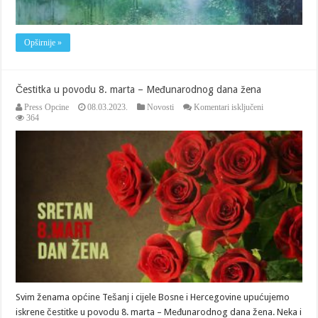
Opširnije »
Čestitka u povodu 8. marta – Međunarodnog dana žena
za
Press Opcine
08.03.2023.
Novosti
Komentari isključeni
Čestitka
364
u
povodu
8.
marta
–
Međunarodnog
dana
žena
Svim ženama općine Tešanj i cijele Bosne i Hercegovine upućujemo
iskrene čestitke u povodu 8. marta – Međunarodnog dana žena. Neka i