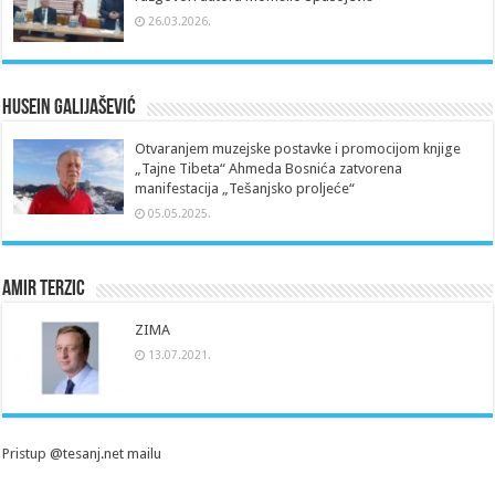
26.03.2026.
Husein Galijašević
Otvaranjem muzejske postavke i promocijom knjige
„Tajne Tibeta“ Ahmeda Bosnića zatvorena
manifestacija „Tešanjsko proljeće“
05.05.2025.
Amir Terzic
ZIMA
13.07.2021.
Pristup @tesanj.net mailu