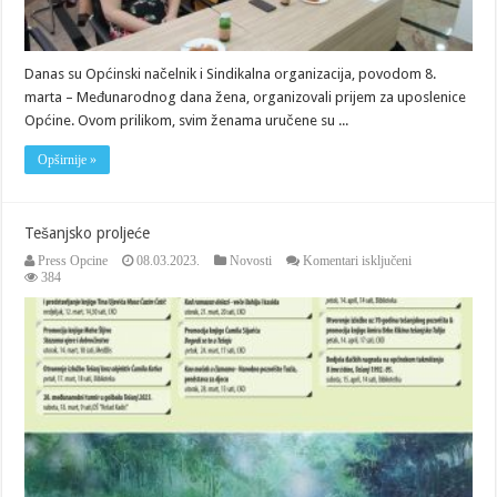
Danas su Općinski načelnik i Sindikalna organizacija, povodom 8.
marta – Međunarodnog dana žena, organizovali prijem za uposlenice
Općine. Ovom prilikom, svim ženama uručene su ...
Opširnije »
Tešanjsko proljeće
za
Press Opcine
08.03.2023.
Novosti
Komentari isključeni
Tešanjsko
384
proljeće