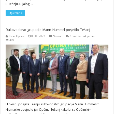
u Tešnju. Dijalog ...
Opširnije »
Rukovodstvo grupacije Mann Hummel posjetilo Tešanj
za
Press Opcine
03.03.2023.
Novosti
Komentari isključeni
Rukovodstvo
400
grupacije
Mann
Hummel
posjetilo
Tešanj
U okviru posjete Tešnju, rukovodstvo grupacije Mann Hummel iz
Njemacke posjetilo je i Općinu Tešanj kako bi sa Općinskim