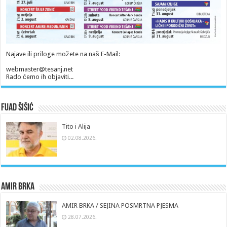
Najave ili priloge možete na naš E-Mail:
webmaster@tesanj.net
Rado ćemo ih objaviti...
Fuad Šišić
Tito i Alija
02.08.2026.
Amir Brka
AMIR BRKA / SEJINA POSMRTNA PJESMA
28.07.2026.