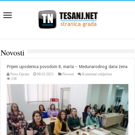
Novosti
Prijem uposlenica povodom 8. marta – Međunarodnog dana žena
za
Press Opcine
08.03.2023.
Novosti
Komentari isključeni
Prijem
258
uposlenica
povodom
8.
marta
–
Međunarodnog
dana
žena