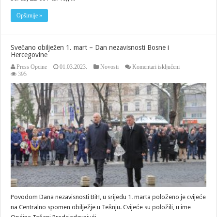
Opširnije »
Svečano obilježen 1. mart – Dan nezavisnosti Bosne i
Hercegovine
za
Press Opcine
01.03.2023.
Novosti
Komentari isključeni
Svečano
395
obilježen
1.
mart
–
Dan
nezavisnosti
Bosne
i
Hercegovine
Povodom Dana nezavisnosti BiH, u srijedu 1. marta položeno je cvijeće
na Centralno spomen obilježje u Tešnju. Cvijeće su položili, u ime