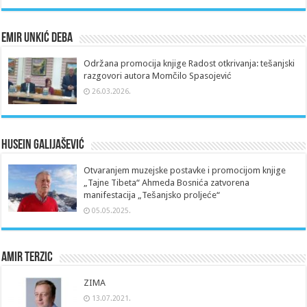
Emir Unkić Deba
Održana promocija knjige Radost otkrivanja: tešanjski
razgovori autora Momčilo Spasojević
26.03.2026.
Husein Galijašević
Otvaranjem muzejske postavke i promocijom knjige
„Tajne Tibeta“ Ahmeda Bosnića zatvorena
manifestacija „Tešanjsko proljeće“
05.05.2025.
Amir Terzic
ZIMA
13.07.2021.