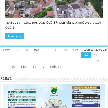
Javni poziv možete pogledati OVDJE Prijavni obrazac možete preuzeti
OVDJE
Opširnije »
« Prva
...
90
100
110
«
118
119
Stranica 120 od 234
120
121
122
»
130
140
150
...
Zadnja »
Najava