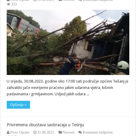
Posljedice
333
olujnog
nevremena
U srijedu, 30.08.2023. godine oko 17:00 sati područje općine Tešanj je
zahvatilo jače nevrijeme praćeno jakim udarima vjetra, kišnim
padavinama i grmljavinom. Usljed jakih udara ...
Opširnije »
Privremena obustava saobraćaja u Tešnju
za
Press Opcine
31.08.2023.
Novosti
Komentari isključeni