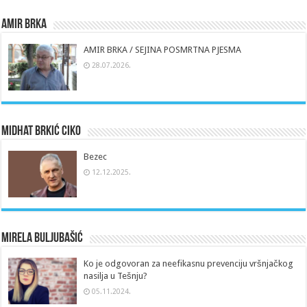
Amir Brka
AMIR BRKA / SEJINA POSMRTNA PJESMA
28.07.2026.
Midhat Brkić Ciko
Bezec
12.12.2025.
Mirela Buljubašić
Ko je odgovoran za neefikasnu prevenciju vršnjačkog
nasilja u Tešnju?
05.11.2024.