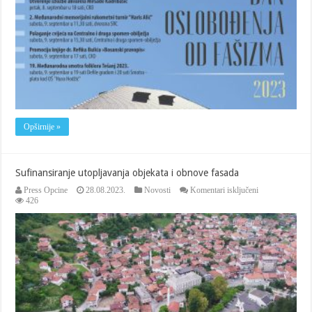
oslobođenja
od
fašizma
Opširnije »
Sufinansiranje utopljavanja objekata i obnove fasada
za
Press Opcine
28.08.2023.
Novosti
Komentari isključeni
Sufinansiranje
426
utopljavanja
objekata
i
obnove
fasada