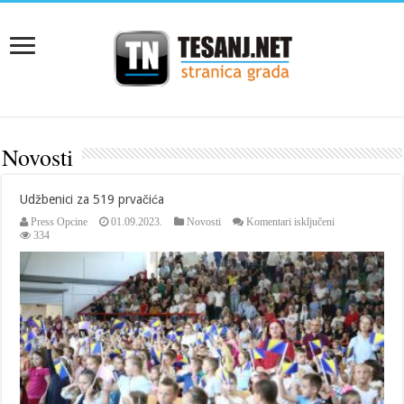
Novosti
Udžbenici za 519 prvačića
za
Press Opcine
01.09.2023.
Novosti
Komentari isključeni
Udžbenici
334
za
519
prvačića