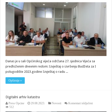
27.
sjednica
Vijeća
Danas je u sali Općinskog vijeća održana 27. sjednica Vijeća sa
predloženim dnevnim redom: Izvještaj o izvršenju Budžeta za I
polugodište 2023.godine Izvještaj o radu ...
Opširnije »
Digitalni arhiv katastra
za
Press Opcine
29.08.2023.
Novosti
Komentari isključeni
Digitalni
512
arhiv