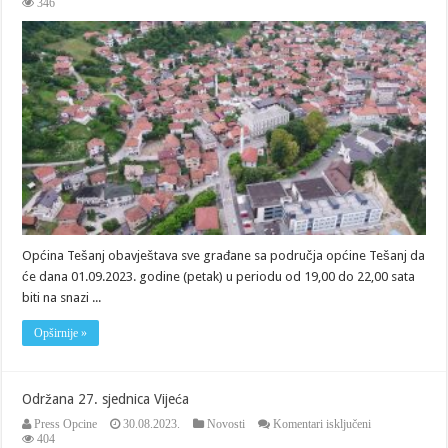
Privremena
346
obustava
saobraćaja
u
Tešnju
Općina Tešanj obavještava sve građane sa područja općine Tešanj da
će dana 01.09.2023. godine (petak) u periodu od 19,00 do 22,00 sata
biti na snazi ...
Opširnije »
Održana 27. sjednica Vijeća
za
Press Opcine
30.08.2023.
Novosti
Komentari isključeni
Održana
404