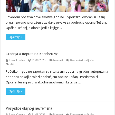
Povodom početka nove školske godine u Sportskoj dvorani u Tešnju
organizovano je druženje za đake prvake sa područja općine Tešanj.
Općina Tešanj je obezbijedila knjige ...
Opširnije »
Gradnja autoputa na Koridoru 5c
za
Press Opcine
31.08.2023.
Novosti
Komentari isključeni
Gradnja
569
autoputa
Početkom godine započeli su intenzivni radovi na gradnji autoputa na
na
Koridoru
Koridoru 5c koji prolazi područjem općine Tešanj. Predstavnici
5c
Općine Tešanj su u svakodnevnoj komunikaciji sa ...
Opširnije »
Posljedice olujnog nevremena
za
Press Opcine
31.08.2023.
Novosti
Komentari isključeni