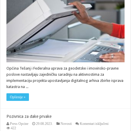
katastra
Općina Tešanj i Federalna uprava za geodetske i imovinsko-pravne
poslove nastavljaju zajedničku saradnju na aktivnostima za
implementaciju projekta upostavljanja digitalnog arhiva zbirke isprava
katastra na ...
Opširnije »
Pozivnica za đake prvake
za
Press Opcine
29.08.2023.
Novosti
Komentari isključeni
Pozivnica
422