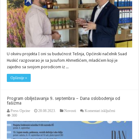
Ahmetlić
rođen
u
Minhenu,
pokrenuo
uspješnu
firmu
u
Jelahu
U okviru projekta I oni su budućnost Tešnja, Općinski načelnik Suad
Huskić razgovarao je sa Jusufom Ahmetlićem, mladićem koji je
zajedno sa svojom porodicom iz ...
Opširnije »
Program obilježavanja 9. septembra – Dana oslobođenja od
fašizma
za
Press Opcine
28.08.2023.
Novosti
Komentari isključeni
Program
300
obilježavanja
9.
septembra
–
Dana