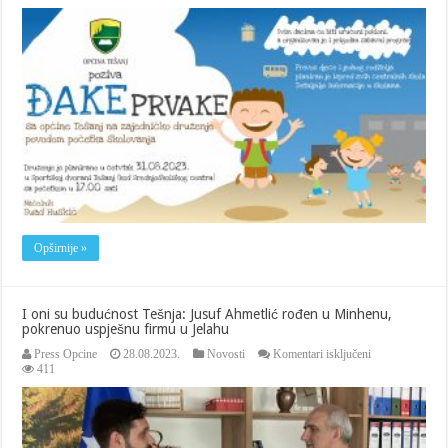
za
đake
prvake
Opširnije »
I oni su budućnost Tešnja: Jusuf Ahmetlić rođen u Minhenu,
pokrenuo uspješnu firmu u Jelahu
za
Press Opcine
28.08.2023.
Novosti
Komentari isključeni
I
411
oni
su
budućnost
Tešnja:
Jusuf