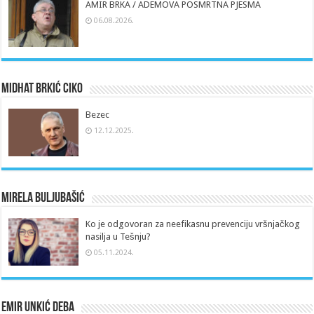
AMIR BRKA / ADEMOVA POSMRTNA PJESMA
06.08.2026.
Midhat Brkić Ciko
Bezec
12.12.2025.
Mirela Buljubašić
Ko je odgovoran za neefikasnu prevenciju vršnjačkog
nasilja u Tešnju?
05.11.2024.
Emir Unkić Deba