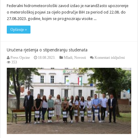
Federalni hidrometeorološki zavod izdao je narandžasto upozorenje
o meterološkoj pojavi za cijelo područje BiH za period od 22.08. do
27.08.2023. godine, kojim se prognoziraju visoke ...
Opširnije »
Uručena rješenja o stipendiranju studenata
za
Press Opcine
18.08.2023.
Mladi
,
Novosti
Komentari isključeni
Uručena
353
rješenja
o
stipendir
studenat