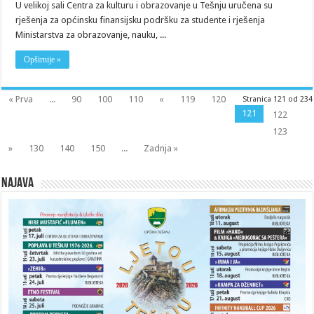
U velikoj sali Centra za kulturu i obrazovanje u Tešnju uručena su
rješenja za općinsku finansijsku podršku za studente i rješenja
Ministarstva za obrazovanje, nauku, ...
Opširnije »
« Prva
...
90
100
110
«
119
120
Stranica 121 od 234
121
122
123
»
130
140
150
...
Zadnja »
Najava