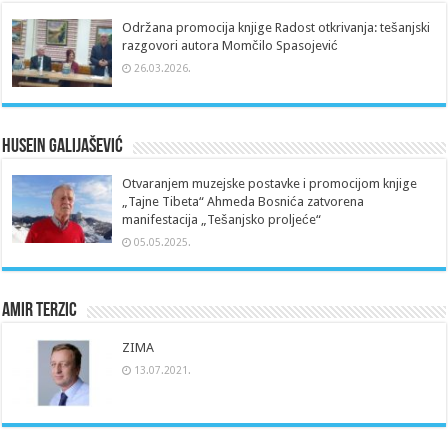
Održana promocija knjige Radost otkrivanja: tešanjski
razgovori autora Momčilo Spasojević
26.03.2026.
Husein Galijašević
Otvaranjem muzejske postavke i promocijom knjige
„Tajne Tibeta“ Ahmeda Bosnića zatvorena
manifestacija „Tešanjsko proljeće“
05.05.2025.
Amir Terzic
ZIMA
13.07.2021.