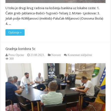
U toku je drugi krug radova na košenju bankina uz lokalne ceste: 1.
Ćatin greb-Jablanica-Bašići-Tugovići-Tešanj 2. M.Han- Ljeskovac 3.
Jelah polje-N.Miljanovci (mekteb)-Palučak-Miljanovci (Osnovna škola)
4. ...
Opširnije »
Gradnja koridora 5c
za
Press Opcine
23.08.2023.
Novosti
Komentari isključeni
Gradnja
369
koridora
5c