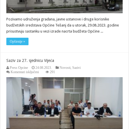
Pozivamo udruženja građana, javne ustanove i druge korisnike
budžetskih sredstava Općine Tešanj da u utorak, 29.08.2023. godine
prisustvuju sastanku u vezi izrade nacrta budžeta Općine ...
Opširnije »
Saziv za 27. sjednicu Vijeća
Press Opcine
24.08.2023.
Novosti
,
Sazivi
za
Komentari isključeni
291
Saziv
za
27.
sjednicu
Vijeća