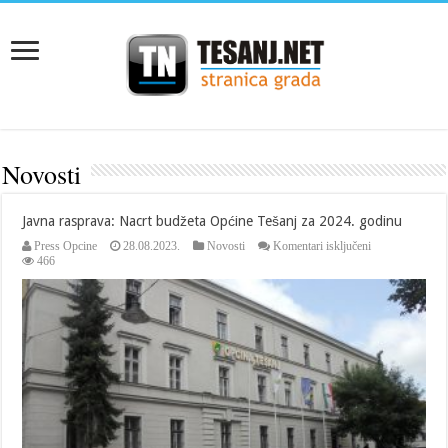
Novosti
Javna rasprava: Nacrt budžeta Općine Tešanj za 2024. godinu
za
Press Opcine
28.08.2023.
Novosti
Komentari isključeni
Javna
466
rasprava:
Nacrt
budžeta
Općine
Tešanj
za
2024.
godinu