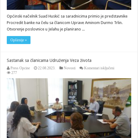
Općinski načelnik Suad Huskić sa saradnicima primio je predstavnike
Procredit banke na čelu sa članicom Uprave Aminom Durmo Trlin.
Otvorenje poslovnice u Jelahu je planirano ...
Opširnije »
Sastanak sa članicama Udruženja Veza života
za
Press Opcine
22.08.2023.
Novosti
Komentari isključeni
Sastanak
277
sa
članicama
Udruženja
Veza
života