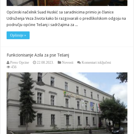
Općinski načelnik Suad Huskić sa saradnicima primio je članice
Udruženja Veza života kako bi razgovarali o predškolskom odgoju na
području općine Tešanj i sadržajima za ...
Opširnije »
Funkcionisanje Azila za pse Tešanj
za
Press Opcine
22.08.2023.
Novosti
Komentari isključeni
Funkcionisanje
456
Azila
za
pse
Tešanj