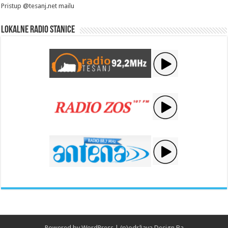
Pristup @tesanj.net mailu
Lokalne radio stanice
Powered by
WordPress
| (p)održava
Design.Ba