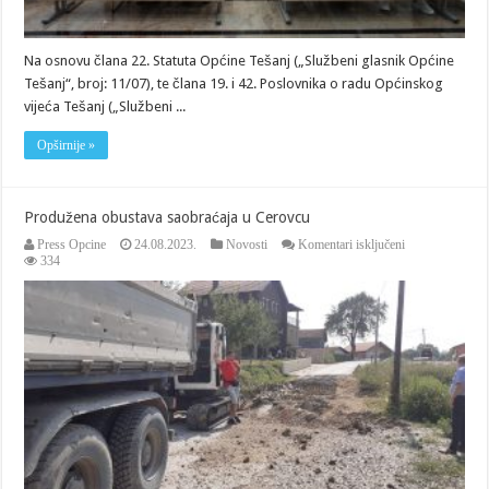
Na osnovu člana 22. Statuta Općine Tešanj („Službeni glasnik Općine
Tešanj“, broj: 11/07), te člana 19. i 42. Poslovnika o radu Općinskog
vijeća Tešanj („Službeni ...
Opširnije »
Produžena obustava saobraćaja u Cerovcu
za
Press Opcine
24.08.2023.
Novosti
Komentari isključeni
Produžena
334
obustava
saobraćaja
u
Cerovcu