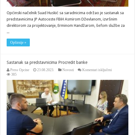
Općinski načelnik Suad Huskić sa saradnicima održao je sastanak sa
predstavnicima JP Autoceste FBiH Asmirom Dževlanom, izvršnim
direktorom za projektovanje, Erminom Handžarom, šefom službe za
...
Opširnije »
Sastanak sa predstavnicima Procredit banke
za
Press Opcine
23.08.2023.
Novosti
Komentari isključeni
Sastanak
385
sa
predstavnicima
Procredit
banke