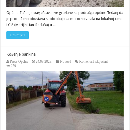
Općina Tešanj obavještava sve građane sa područja općine Tešanj da
je produžena obustava saobraćaja za motorna vozila na lokalnoj cesti
LC 8 (Marijin Han-Raduša) u ...
Opširnije »
Košenje bankina
za
Press Opcine
24.08.2023.
Novosti
Komentari isključeni
Košenje
279
bankina