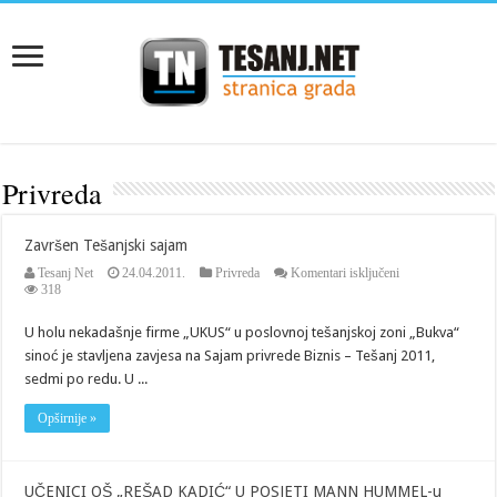
Privreda
Završen Tešanjski sajam
za
Tesanj Net
24.04.2011.
Privreda
Komentari isključeni
Završen
318
Tešanjski
sajam
U holu nekadašnje firme „UKUS“ u poslovnoj tešanjskoj zoni „Bukva“
sinoć je stavljena zavjesa na Sajam privrede Biznis – Tešanj 2011,
sedmi po redu. U ...
Opširnije »
UČENICI OŠ „REŠAD KADIĆ“ U POSJETI MANN HUMMEL-u