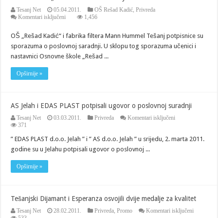
Tesanj Net
05.04.2011.
OŠ Rešad Kadić
,
Privreda
za
Komentari isključeni
1,456
UČENICI
OŠ
OŠ „Rešad Kadić“ i fabrika filtera Mann Hummel Tešanj potpisnice su
„REŠAD
sporazuma o poslovnoj saradnji. U sklopu tog sporazuma učenici i
KADIĆ“
U
nastavnici Osnovne škole „Rešad ...
POSJETI
MANN
Opširnije »
HUMMEL-
u
AS Jelah i EDAS PLAST potpisali ugovor o poslovnoj suradnji
za
Tesanj Net
03.03.2011.
Privreda
Komentari isključeni
AS
371
Jelah
” EDAS PLAST d.o.o. Jelah ” i ” AS d.o.o. Jelah ” u srijedu, 2. marta 2011.
i
EDAS
godine su u Jelahu potpisali ugovor o poslovnoj ...
PLAST
potpisali
Opširnije »
ugovor
o
poslovnoj
suradnji
Tešanjski Dijamant i Esperanza osvojili dvije medalje za kvalitet
za
Tesanj Net
28.02.2011.
Privreda
,
Promo
Komentari isključeni
Tešanjski