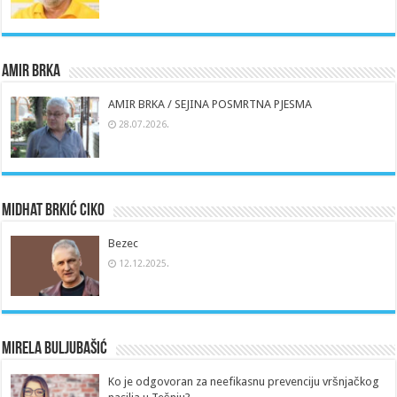
Amir Brka
AMIR BRKA / SEJINA POSMRTNA PJESMA
28.07.2026.
Midhat Brkić Ciko
Bezec
12.12.2025.
Mirela Buljubašić
Ko je odgovoran za neefikasnu prevenciju vršnjačkog