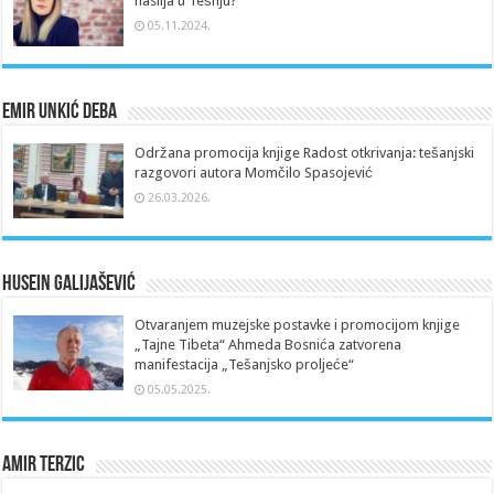
nasilja u Tešnju?
05.11.2024.
Emir Unkić Deba
Održana promocija knjige Radost otkrivanja: tešanjski
razgovori autora Momčilo Spasojević
26.03.2026.
Husein Galijašević
Otvaranjem muzejske postavke i promocijom knjige
„Tajne Tibeta“ Ahmeda Bosnića zatvorena
manifestacija „Tešanjsko proljeće“
05.05.2025.
Amir Terzic