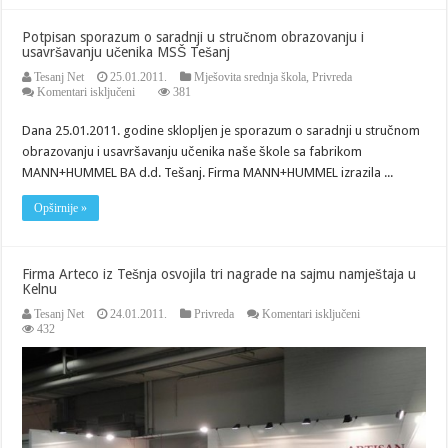
Potpisan sporazum o saradnji u stručnom obrazovanju i
usavršavanju učenika MSŠ Tešanj
Tesanj Net
25.01.2011.
Mješovita srednja škola
,
Privreda
za
Komentari isključeni
381
Potpisan
sporazum
Dana 25.01.2011. godine sklopljen je sporazum o saradnji u stručnom
o
obrazovanju i usavršavanju učenika naše škole sa fabrikom
saradnji
u
MANN+HUMMEL BA d.d. Tešanj. Firma MANN+HUMMEL izrazila ...
stručnom
obrazovanju
Opširnije »
i
usavršavanju
učenika
MSŠ
Tešanj
Firma Arteco iz Tešnja osvojila tri nagrade na sajmu namještaja u
Kelnu
za
Tesanj Net
24.01.2011.
Privreda
Komentari isključeni
Firma
432
Arteco
iz
Tešnja
osvojila
tri
nagrade
na
sajmu