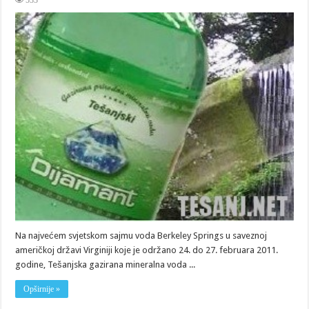
533
Dijamant
i
Esperanza
osvojili
dvije
medalje
za
kvalitet
Na najvećem svjetskom sajmu voda Berkeley Springs u saveznoj
američkoj državi Virginiji koje je održano 24. do 27. februara 2011.
godine, Tešanjska gazirana mineralna voda ...
Opširnije »