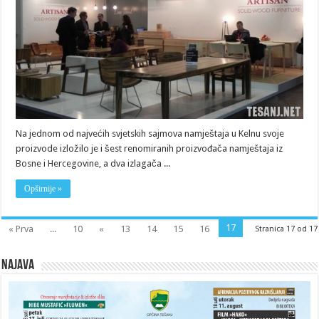
namještaja
u
Kelnu
Na jednom od najvećih svjetskih sajmova namještaja u Kelnu svoje
proizvode izložilo je i šest renomiranih proizvođača namještaja iz
Bosne i Hercegovine, a dva izlagača ...
Opširnije »
17
« Prva
...
10
«
13
14
15
16
Stranica 17 od 17
Najava