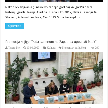
Nakon objavljivanja (u nekoliko zadnjih godina) knjiga: Prilozi za
historiju grada Tešnja-Aladina Husića, Cko 2017, Nahija Tešanju 16.
Stoljeću, Adema Handžića, Cko 2019, Sidžil tešanjskog ...
Opširnije »
Promocija knjige “Putuj sa mnom na Zapad da upoznaš Istok”
za
Tesanj Net
10.04.2023.
Kultura
Komentari isključeni
299
Promocija
knjige
“Putuj
sa
mnom
na
Zapad
da
upoznaš
Istok”