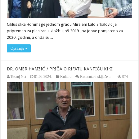
Ciklus slika Hommage jednom gradu Miralem Lalo Srkalović je
pripremao za planiranu izložbu još 2019., pa je sve pomjereno za
2020. godinu, a onda su ...
Opširnije »
DR. OMER HAMZIĆ / PRIČA O RIFATU KANTIĆU KIKI
za
Tesanj Net
01.02.2024.
Kultura
Komentari isključeni
974
DR.
OMER
HAMZIĆ
/
PRIČA
O
RIFATU
KANTIĆU
KIKI