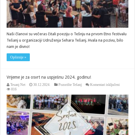
Naši članovi su večeras čitali poeziju o Tešnju na prvom Etno festivalu
Tešanj u organizaciji Udruženja Sehara Tešanj. Hvala na pozivu, bilo
nam je divno!
Opširnije »
Vrijeme je za osvrt na uspješnu 2024. godinu!
za
Tesanj Net
30.12.2024.
Pozorište Tešanj
Komentari isključeni
Vrijeme
816
je
za
osvrt
na
uspješnu
2024.
godinu!