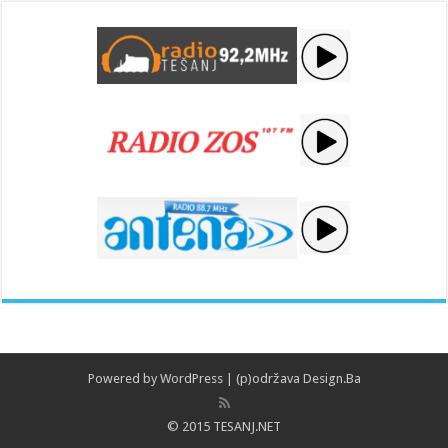
Powered by
WordPress
| (p)održava
Design.Ba
© 2015 TESANJ.NET