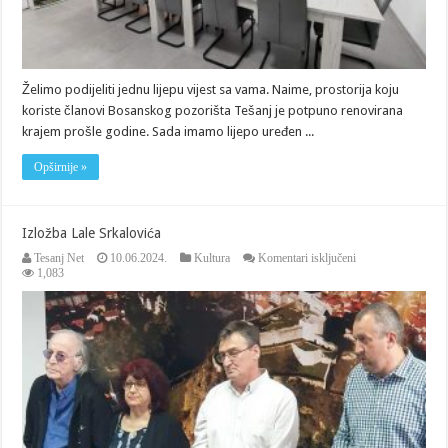
Želimo podijeliti jednu lijepu vijest sa vama. Naime, prostorija koju
koriste članovi Bosanskog pozorišta Tešanj je potpuno renovirana
krajem prošle godine. Sada imamo lijepo uređen ...
Opširnije »
Izložba Lale Srkalovića
za
Tesanj Net
10.06.2024.
Kultura
Komentari isključeni
Izložba
1,083
Lale
Srkalovića