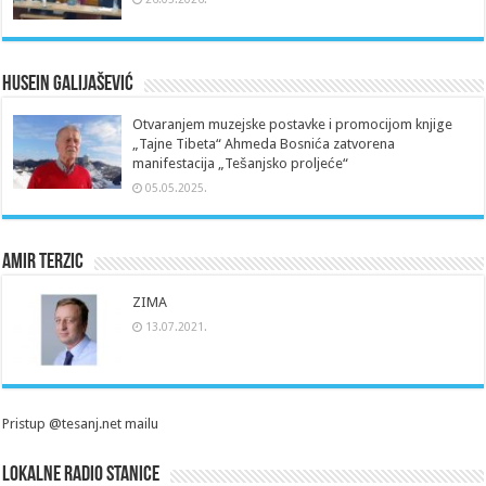
Husein Galijašević
Otvaranjem muzejske postavke i promocijom knjige
„Tajne Tibeta“ Ahmeda Bosnića zatvorena
manifestacija „Tešanjsko proljeće“
05.05.2025.
Amir Terzic
ZIMA
13.07.2021.
Pristup @tesanj.net mailu
Lokalne radio stanice