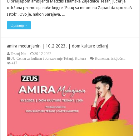
U prelijepom ambijentu Medzlis Islamske Zajednice Tesanj jučer je
održana promocija naše knjige “Putuj sa mnom na Zapad da upoznaš
Istok”. Ovo je, nakon Sarajeva, ...
Opširnije »
amira medunjanin | 10.2.2023. | dom kulture tešanj
Tesanj Net
30.12.2022.
za
JU Centar za kulturu i obrazovanje Tešanj
,
Kultura
Komentari isključeni
amira
417
medunjan
|
10.2.2023
|
dom
kulture
tešanj