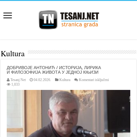
Kultura
ДОБРИВОЈЕ АНТОНИЋ / ИСТОРИЈА, ЛИРИКА
И ФИЛОЗОФИЈА ЖИВОТА У ЈЕДНОЈ КЊИЗИ
za
Tesanj Net
04.02.2026.
Kultura
Komentari isključeni
ДОБРИВОЈЕ
1,033
АНТОНИЋ
/
ИСТОРИЈА,
ЛИРИКА
И
ФИЛОЗОФИЈА
ЖИВОТА
У
ЈЕДНОЈ
КЊИЗИ