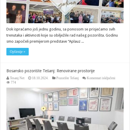
Dok ispraćamo još jednu godinu, sa ponosom se prisjećamo svih
trenutaka i aktivnosti koje su obilježile rad našeg pozorišta. Godinu
smo započeli premijerom predstave “Aplauz ...
Opširnije »
Bosansko pozorište Tešanj: Renovirane prostorije
za
Tesanj Net
18.10.2024.
Pozorište Tešanj
Komentari isključeni
Bosansko
774
pozorište
Tešanj:
Renoviran
prostorije