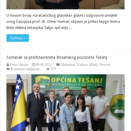
U novom broju »Gračaničkog glasnika« glavni i odgovorni urednik
ovog časopisa prof. dr. Omer Hamzić objavio je prikaz knjige Amira
Brke »Kikina tešanjska Talija: sjećanje ...
Opširnije »
Sastanak sa predstavnicima Bosanskog pozorišta Tešanj
Press Opcine
09.06.2023.
Aktivnosti
,
Kultura
,
Mladi
,
Novosti
za
Komentari isključeni
379
Sastanak
sa
predstavnicima
Bosanskog
pozorišta
Tešanj