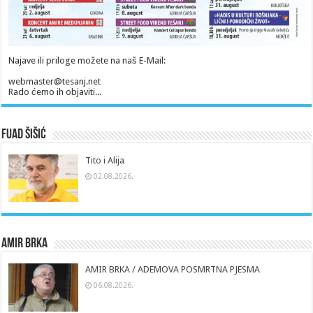
Najave ili priloge možete na naš E-Mail:
webmaster@tesanj.net
Rado ćemo ih objaviti...
Fuad Šišić
Tito i Alija
02.08.2026.
Amir Brka
AMIR BRKA / ADEMOVA POSMRTNA PJESMA
06.08.2026.