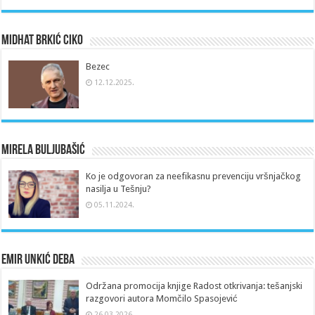
Midhat Brkić Ciko
Bezec
12.12.2025.
Mirela Buljubašić
Ko je odgovoran za neefikasnu prevenciju vršnjačkog
nasilja u Tešnju?
05.11.2024.
Emir Unkić Deba
Održana promocija knjige Radost otkrivanja: tešanjski
razgovori autora Momčilo Spasojević
26.03.2026.