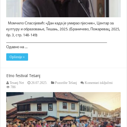
Момчило Спасојевић: »Дан када је умирао пјесник«, Центар за
културу и образовање, Тешањ, 2025. (Браничево, Пожаревац, 2025,
бр. 3, стр. 148-149)
_______________________________________________________________________
Одавно на ...
Opširnije »
Etno festival Tešanj
za
Tesanj Net
26.07.2025.
Pozorište Tešanj
Komentari isključeni
Etno
786
festival
Tešanj