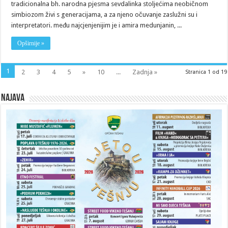
tradicionalna bh. narodna pjesma sevdalinka stoljećima neobičnom
simbiozom živi s generacijama, a za njeno očuvanje zaslužni su i
interpretatori. među najcjenjenijim je i amira medunjanin, ...
Opširnije »
1
2
3
4
5
»
10
...
Zadnja »
Stranica 1 od 19
Najava