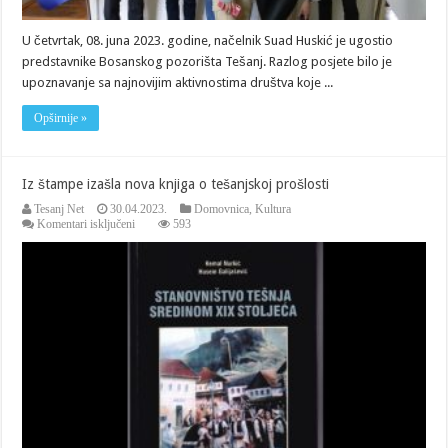
U četvrtak, 08. juna 2023. godine, načelnik Suad Huskić je ugostio
predstavnike Bosanskog pozorišta Tešanj. Razlog posjete bilo je
upoznavanje sa najnovijim aktivnostima društva koje ...
Opširnije »
Iz štampe izašla nova knjiga o tešanjskoj prošlosti
Tesanj Net
30.04.2023.
Domovnica
,
Kultura
za
Komentari isključeni
593
Iz
štampe
izašla
nova
knjiga
o
tešanjskoj
prošlosti