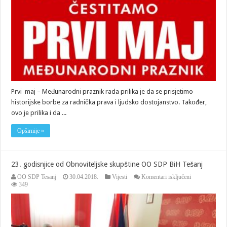
Prvi maj – Međunarodni praznik rada prilika je da se prisjetimo
historijske borbe za radnička prava i ljudsko dostojanstvo. Također,
ovo je prilika i da ...
Opširnije »
23. godisnjice od Obnoviteljske skupštine OO SDP BiH Tešanj
za
OO SDP Tesanj
30.04.2018.
Vijesti
Komentari isključeni
23.
349
godisnjice
od
Obnoviteljske
skupštine
OO