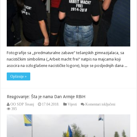
simbolima
Fotografije sa „predmaturalne zabave“ tešanjskih gimnazijalaca, sa
nacističkim simbolima („Arbeit macht frei“ natpis na majcama koji
asocira na ozloglašene nacističke logore), koje se posljednjih dana ...
Opširnije »
Reagovanje: Šta je nama Dan Armije RBiH
za
OO SDP Tesanj
17.04.2018.
Vijesti
Komentari isključeni
Reagovanje:
395
Šta
je
nama
Dan
Armije
RBiH