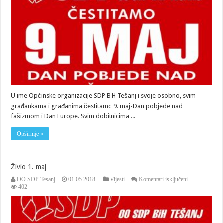
nad
fašizmom
U ime Općinske organizacije SDP BiH Tešanj i svoje osobno, svim
građankama i građanima čestitamo 9. maj-Dan pobjede nad
fašizmom i Dan Europe. Svim dobitnicima ...
Opširnije »
Živio 1. maj
za
OO SDP Tesanj
01.05.2018.
Vijesti
Komentari isključeni
Živio
402
1.
maj