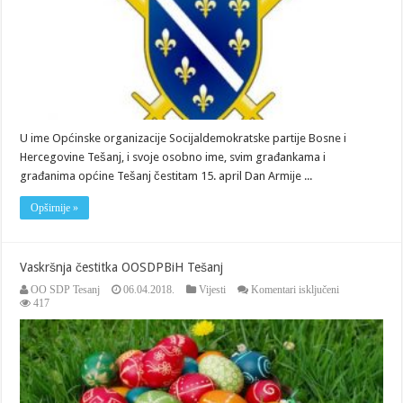
RBiH
U ime Općinske organizacije Socijaldemokratske partije Bosne i
Hercegovine Tešanj, i svoje osobno ime, svim građankama i
građanima općine Tešanj čestitam 15. april Dan Armije ...
Opširnije »
Vaskršnja čestitka OOSDPBiH Tešanj
za
OO SDP Tesanj
06.04.2018.
Vijesti
Komentari isključeni
Vaskršnja
417
čestitka
OOSDPBiH
Tešanj