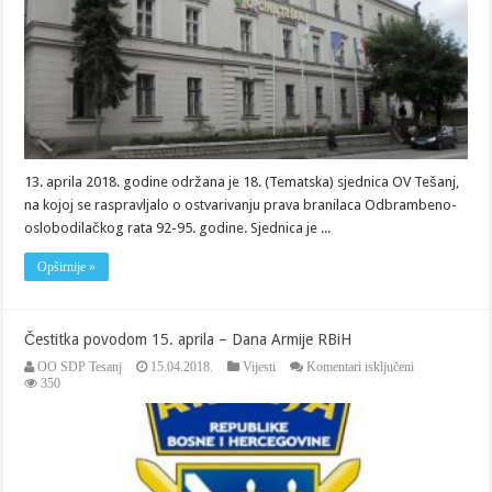
umalo,
završila
tučom
na
Tematskoj
sjednici
OV
Tešanj
13. aprila 2018. godine održana je 18. (Tematska) sjednica OV Tešanj,
na kojoj se raspravljalo o ostvarivanju prava branilaca Odbrambeno-
oslobodilačkog rata 92-95. godine. Sjednica je ...
Opširnije »
Čestitka povodom 15. aprila – Dana Armije RBiH
za
OO SDP Tesanj
15.04.2018.
Vijesti
Komentari isključeni
Čestitka
350
povodom
15.
aprila
–
Dana
Armije