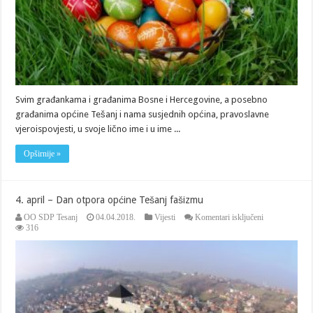
Svim građankama i građanima Bosne i Hercegovine, a posebno
građanima općine Tešanj i nama susjednih općina, pravoslavne
vjeroispovjesti, u svoje lično ime i u ime ...
Opširnije »
4. april – Dan otpora općine Tešanj fašizmu
za
OO SDP Tesanj
04.04.2018.
Vijesti
Komentari isključeni
4.
316
april
–
Dan
otpora
općine
Tešanj
fašizmu