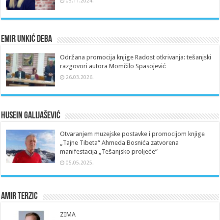
05.11.2024.
Emir Unkić Deba
Održana promocija knjige Radost otkrivanja: tešanjski
razgovori autora Momčilo Spasojević
26.03.2026.
Husein Galijašević
Otvaranjem muzejske postavke i promocijom knjige
„Tajne Tibeta“ Ahmeda Bosnića zatvorena
manifestacija „Tešanjsko proljeće“
05.05.2025.
Amir Terzic
ZIMA