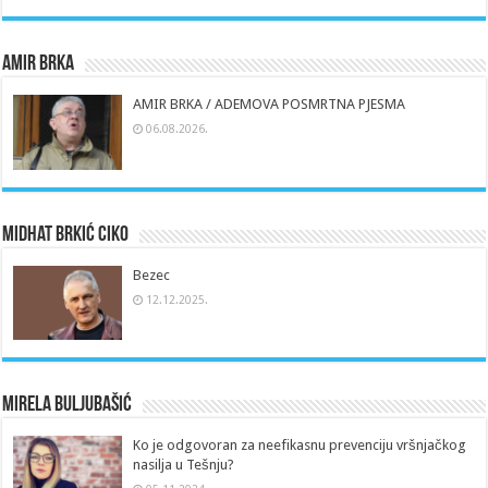
Amir Brka
AMIR BRKA / ADEMOVA POSMRTNA PJESMA
06.08.2026.
Midhat Brkić Ciko
Bezec
12.12.2025.
Mirela Buljubašić
Ko je odgovoran za neefikasnu prevenciju vršnjačkog
nasilja u Tešnju?