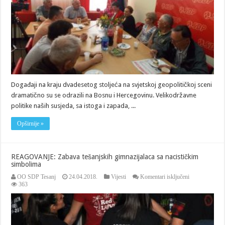
SDP
BiH
Tešanj
Događaji na kraju dvadesetog stoljeća na svjetskoj geopolitičkoj sceni
dramatično su se odrazili na Bosnu i Hercegovinu. Velikodržavne
politike naših susjeda, sa istoga i zapada, ...
Opširnije »
REAGOVANJE: Zabava tešanjskih gimnazijalaca sa nacističkim
simbolima
za
OO SDP Tesanj
24.04.2018.
Vijesti
Komentari isključeni
REAGOVANJ
363
Zabava
tešanjskih
gimnazijalaca
sa
nacističkim