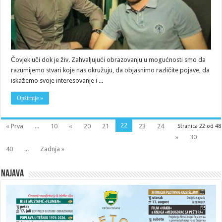
Čovjek uči dok je živ. Zahvaljujući obrazovanju u mogućnosti smo da
razumijemo stvari koje nas okružuju, da objasnimo različite pojave, da
iskažemo svoje interesovanje i ...
Opširnije »
22
« Prva
...
10
«
20
21
23
24
Stranica 22 od 48
»
30
40
...
Zadnja »
Najava