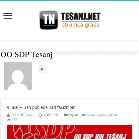
OO SDP Tesanj
9. maj – Dan pobjede nad fašizmom
za
OO SDP Tesanj
08.05.2018.
Vijesti
Komentari isključeni
9.
317
maj
–
Dan
pobjede