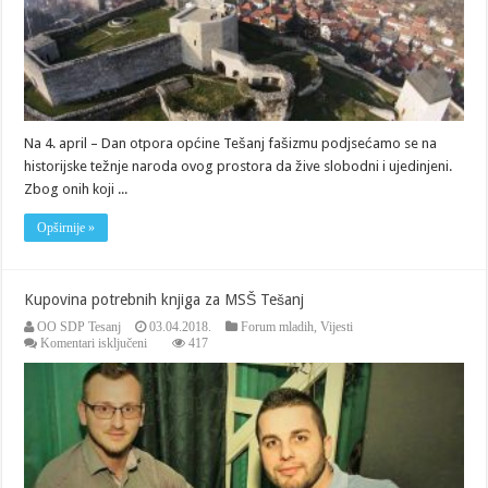
Na 4. april – Dan otpora općine Tešanj fašizmu podjsećamo se na
historijske težnje naroda ovog prostora da žive slobodni i ujedinjeni.
Zbog onih koji ...
Opširnije »
Kupovina potrebnih knjiga za MSŠ Tešanj
OO SDP Tesanj
03.04.2018.
Forum mladih
,
Vijesti
za
Komentari isključeni
417
Kupovina
potrebnih
knjiga
za
MSŠ
Tešanj