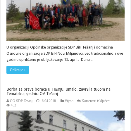
U organizaciji Općinske organizacije SDP BiH Tešanj i domaćina
Osnovne organizacije SDP BiH Novi Miljanovci, već tradicionalno, i ove
godine upriličeno je obilježavanje 15. aprila-Dana ...
Opširnije »
Borba za prava boraca u Tešnju, umalo, završila tučom na
Tematskoj sjednici OV Tešanj
za
OO SDP Tesanj
16.04.2018.
Vijesti
Komentari isključeni
Borba
452
za
prava
boraca
u
Tešnju,