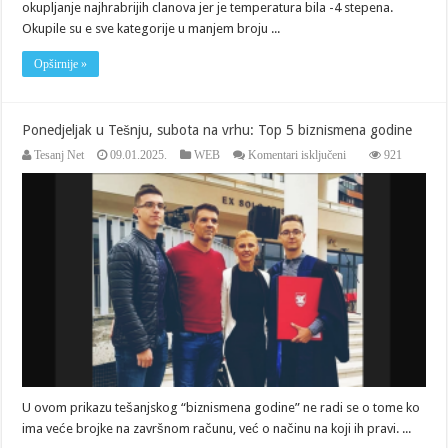
okupljanje najhrabrijih clanova jer je temperatura bila -4 stepena.
Okupile su e sve kategorije u manjem broju ...
Opširnije »
Ponedjeljak u Tešnju, subota na vrhu: Top 5 biznismena godine
za
Tesanj Net
09.01.2025.
WEB
Komentari isključeni
921
Ponedjeljak
u
Tešnju,
subota
na
vrhu:
Top
5
biznismena
godine
U ovom prikazu tešanjskog “biznismena godine” ne radi se o tome ko
ima veće brojke na završnom računu, već o načinu na koji ih pravi. ...