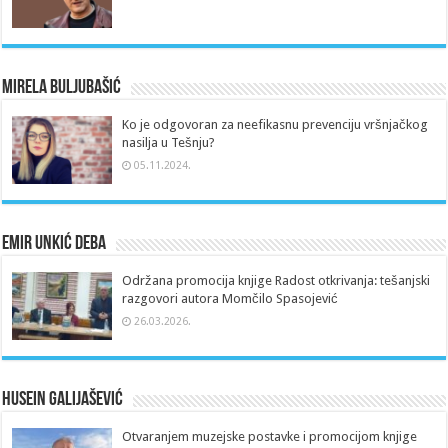
Mirela Buljubašić
Ko je odgovoran za neefikasnu prevenciju vršnjačkog
nasilja u Tešnju?
05.11.2024.
Emir Unkić Deba
Održana promocija knjige Radost otkrivanja: tešanjski
razgovori autora Momčilo Spasojević
26.03.2026.
Husein Galijašević
Otvaranjem muzejske postavke i promocijom knjige