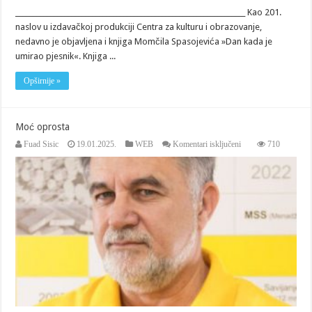
__________________________________________________________________ Kao 201.
naslov u izdavačkoj produkciji Centra za kulturu i obrazovanje,
nedavno je objavljena i knjiga Momčila Spasojevića »Dan kada je
umirao pjesnik«. Knjiga ...
Opširnije »
Moć oprosta
za
Fuad Sisic
19.01.2025.
WEB
Komentari isključeni
710
Moć
oprosta