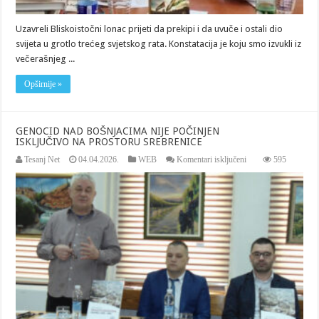
Uzavreli Bliskoistočni lonac prijeti da prekipi i da uvuče i ostali dio
svijeta u grotlo trećeg svjetskog rata. Konstatacija je koju smo izvukli iz
večerašnjeg ...
Opširnije »
GENOCID NAD BOŠNJACIMA NIJE POČINJEN
ISKLJUČIVO NA PROSTORU SREBRENICE
za
Tesanj Net
04.04.2026.
WEB
Komentari isključeni
595
GENOCID
NAD
BOŠNJACIMA
NIJE
POČINJEN
ISKLJUČIVO
NA
PROSTORU
SREBRENICE