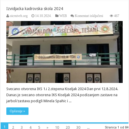
Izvidjacka kadrovska skola 2024
za
oicrnivrh.org
14.10.2024.
WEB
Komentari isključeni
467
Izvidjacka
kadrovska
skola
2024
Svecano otvorena IKS 1.i 2.stepena Kiseljak 2024 Dan prvi 12.8.2024.
Danas je svecano otvorena IKS Kiseljak 2024 podizanjem zastave na
jarbol/zastavu podigli Minela Spahic i ...
Opširnije »
1
2
3
4
5
»
10
20
30
...
Stranica 1 od 84