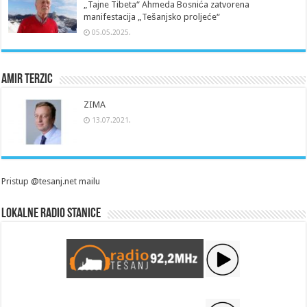
„Tajne Tibeta“ Ahmeda Bosnića zatvorena
manifestacija „Tešanjsko proljeće“
05.05.2025.
Amir Terzic
ZIMA
13.07.2021.
Pristup @tesanj.net mailu
Lokalne radio stanice