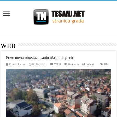
WEB
Privremena obustava saobraćaja u Lepenici
za
Press Opcine
03.07.2026.
WEB
Komentari isključeni
182
Privremena
obustava
saobraćaja
u
Lepenici