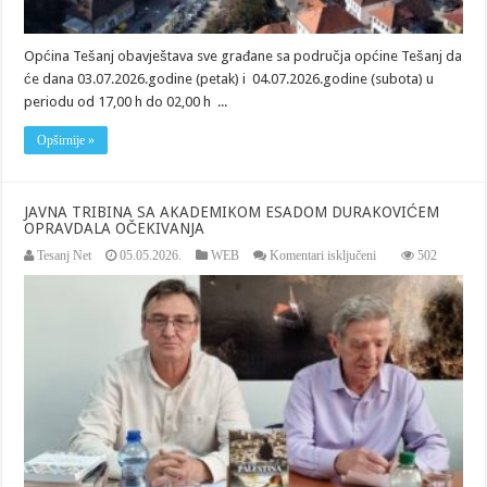
Općina Tešanj obavještava sve građane sa područja općine Tešanj da
će dana 03.07.2026.godine (petak) i 04.07.2026.godine (subota) u
periodu od 17,00 h do 02,00 h ...
Opširnije »
JAVNA TRIBINA SA AKADEMIKOM ESADOM DURAKOVIĆEM
OPRAVDALA OČEKIVANJA
za
Tesanj Net
05.05.2026.
WEB
Komentari isključeni
502
JAVNA
TRIBINA
SA
AKADEMIKOM
ESADOM
DURAKOVIĆEM
OPRAVDALA
OČEKIVANJA