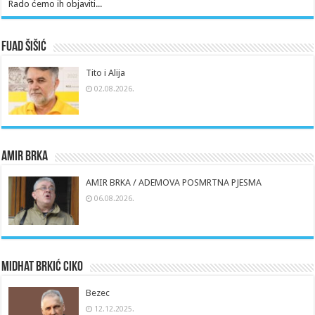
Rado ćemo ih objaviti...
Fuad Šišić
Tito i Alija
02.08.2026.
Amir Brka
AMIR BRKA / ADEMOVA POSMRTNA PJESMA
06.08.2026.
Midhat Brkić Ciko
Bezec
12.12.2025.