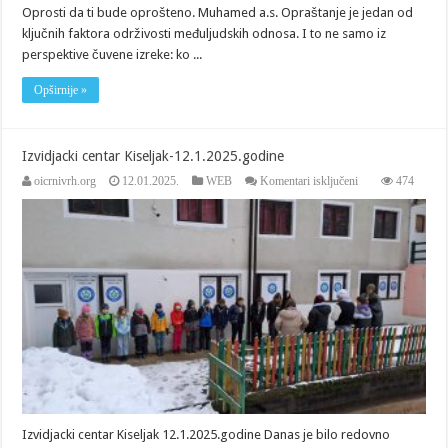
Oprosti da ti bude oprošteno. Muhamed a.s. Opraštanje je jedan od
ključnih faktora održivosti međuljudskih odnosa. I to ne samo iz
perspektive čuvene izreke: ko ...
Opširnije »
Izvidjacki centar Kiseljak-12.1.2025.godine
za
oicrnivrh.org
12.01.2025.
WEB
Komentari isključeni
474
Izvidjacki
centar
Kiseljak-
12.1.2025.godine
Izvidjacki centar Kiseljak 12.1.2025.godine Danas je bilo redovno