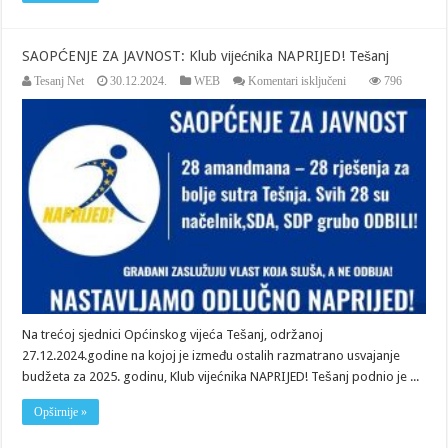
SAOPĆENJE ZA JAVNOST: Klub vijećnika NAPRIJED! Tešanj
za
Tesanj Net
30.12.2024.
WEB
Komentari isključeni
796
SAOPĆENJE
ZA
JAVNOST:
Klub
vijećnika
NAPRIJED!
Tešanj
Na trećoj sjednici Općinskog vijeća Tešanj, održanoj
27.12.2024.godine na kojoj je između ostalih razmatrano usvajanje
budžeta za 2025. godinu, Klub vijećnika NAPRIJED! Tešanj podnio je ...
Opširnije »