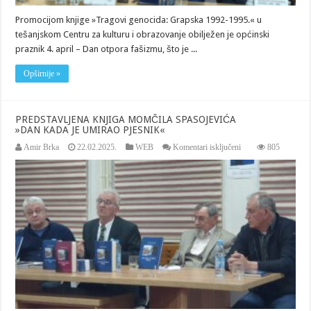
Promocijom knjige »Tragovi genocida: Grapska 1992-1995.« u
tešanjskom Centru za kulturu i obrazovanje obilježen je općinski
praznik 4. april – Dan otpora fašizmu, što je ...
Opširnije »
PREDSTAVLJENA KNJIGA MOMČILA SPASOJEVIĆA
»DAN KADA JE UMIRAO PJESNIK«
za
Amir Brka
22.02.2025.
WEB
Komentari isključeni
805
PREDSTAVLJENA
KNJIGA
MOMČILA
SPASOJEVIĆA
»DAN
KADA
JE
UMIRAO
PJESNIK«