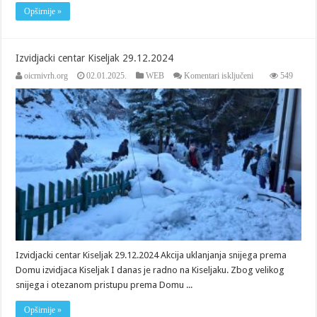
Opširnije »
Izvidjacki centar Kiseljak 29.12.2024
za
oicrnivrh.org
02.01.2025.
WEB
Komentari isključeni
549
Izvidjacki
centar
Kiseljak
29.12.2024
Izvidjacki centar Kiseljak 29.12.2024 Akcija uklanjanja snijega prema
Domu izvidjaca Kiseljak I danas je radno na Kiseljaku. Zbog velikog
snijega i otezanom pristupu prema Domu ...
Opširnije »