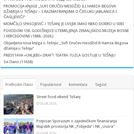
PROMOCIJA KNJIGE „SUFI ORUČEV MESDŽID ILI HAMZA-BEGOVA
DŽAMIJA U TEŠNJU – S RAZMATRANJIMA O ČIFLUKU JABLANICA I
ČAGLJEVIĆI”
MOMČILO SPASOJEVIĆ / TEŠANJ JE UVIJEK IMAO NEKO DOBRO U SEBI
POVODOM 138. GODIŠNJICE UTEMELJENJA ZEMALJSKOG MUZEJA BOSNE
I HERCEGOVINE (1888.-2026.)
Objavljena nova knjiga o Tešnju: „Sufi Oručev mesdžid ili Hamza-Begova
džamija u Tešnju“
PREDSTAVA »UHLJEBI« DRAFT TEATRA TUZLA GOSTUJE U TEŠNJU
Svi članci (11638)
Prethodni članci
Popularnost
komentara
Tagovi
Street food vikend Tešanj
05.08.2026.
Potpisan Sporazum o zajedničkom finansiranju
klupskih prostorija NK „Pobjeda“ i NK „Usora“
04.08.2026.