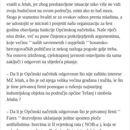
vratili u Jelah, jer zbog predstavljene situacije niko više ne vidi
svoju budućnost na ovom području, osim ako to baš mora.
Stoga je sramotno hvaliti se za ovakav odnos prema mladima, a
ne udostojiti se inicirati i posjetiti našu organizaciju za šest
godina obavljanja funkcije Općinskog načelnika. Naše riječi
nisu drske, već su pune činjenica potkrijepljenih argumentima,
koje većinu ‘’ naših savremenih i uspješnih ‘’ bosansko-
hercegovačkih političara iz nekog razloga pogode gdje treba.
Na osnovu izloženog, cjelokupnoj javnosti ostavljamo da sama
zaključi i odgovori na slijedeća pitanja:
– Da li je Općinski načelnik odgovoran što nije zaštitio interese
MZ Jelah, a što je od njega velika većina građana i tražila, te što
je time privatnoj firmi pomogao u rušenju najstarijeg
industrijskog objekta na području općine Tešanj i simbola
Jelaha ?
– Da li je Općinski načelnik odgovoran što je privatnoj firmi ‘’
Farex ‘’ dozvoljeno uklanjanje jedine spomen ploče
antifašistima- borcima iz II svjetskog rata ( NOB-a ), koja se