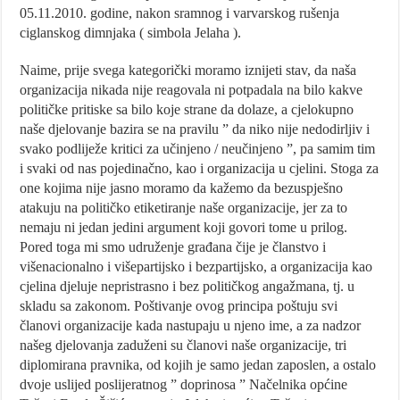
05.11.2010. godine, nakon sramnog i varvarskog rušenja
ciglanskog dimnjaka ( simbola Jelaha ).
Naime, prije svega kategorički moramo iznijeti stav, da naša
organizacija nikada nije reagovala ni potpadala na bilo kakve
političke pritiske sa bilo koje strane da dolaze, a cjelokupno
naše djelovanje bazira se na pravilu ” da niko nije nedodirljiv i
svako podliježe kritici za učinjeno / neučinjeno ”, pa samim tim
i svaki od nas pojedinačno, kao i organizacija u cjelini. Stoga za
one kojima nije jasno moramo da kažemo da bezuspješno
atakuju na političko etiketiranje naše organizacije, jer za to
nemaju ni jedan jedini argument koji govori tome u prilog.
Pored toga mi smo udruženje građana čije je članstvo i
višenacionalno i višepartijsko i bezpartijsko, a organizacija kao
cjelina djeluje nepristrasno i bez političkog angažmana, tj. u
skladu sa zakonom. Poštivanje ovog principa poštuju svi
članovi organizacije kada nastupaju u njeno ime, a za nadzor
našeg djelovanja zaduženi su članovi naše organizacije, tri
diplomirana pravnika, od kojih je samo jedan zaposlen, a ostalo
dvoje uslijed poslijeratnog ” doprinosa ” Načelnika općine