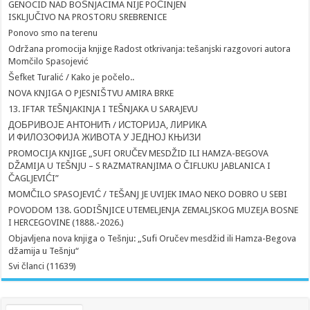
GENOCID NAD BOŠNJACIMA NIJE POČINJEN
ISKLJUČIVO NA PROSTORU SREBRENICE
Ponovo smo na terenu
Održana promocija knjige Radost otkrivanja: tešanjski razgovori autora
Momčilo Spasojević
Šefket Turalić / Kako je počelo..
NOVA KNJIGA O PJESNIŠTVU AMIRA BRKE
13. IFTAR TEŠNJAKINJA I TEŠNJAKA U SARAJEVU
ДОБРИВОЈЕ АНТОНИЋ / ИСТОРИЈА, ЛИРИКА
И ФИЛОЗОФИЈА ЖИВОТА У ЈЕДНОЈ КЊИЗИ
PROMOCIJA KNJIGE „SUFI ORUČEV MESDŽID ILI HAMZA-BEGOVA
DŽAMIJA U TEŠNJU – S RAZMATRANJIMA O ČIFLUKU JABLANICA I
ČAGLJEVIĆI”
MOMČILO SPASOJEVIĆ / TEŠANJ JE UVIJEK IMAO NEKO DOBRO U SEBI
POVODOM 138. GODIŠNJICE UTEMELJENJA ZEMALJSKOG MUZEJA BOSNE
I HERCEGOVINE (1888.-2026.)
Objavljena nova knjiga o Tešnju: „Sufi Oručev mesdžid ili Hamza-Begova
džamija u Tešnju“
Svi članci (11639)