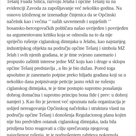
Tešanj Fuada Šišića, razvoju Jelaha i općine Tešanj su na
evidenciji Zavoda za zapošljavanje već nekoliko godina. Na
osnovu izloženog ne iznenađuje činjenica da se Općinski
načelnik kao i većina ‘’ naših savremenih i uspješnih ‘’
bosansko-hercegovačkih političara našao uvrijeđen i povrijeđen
na argumentovanu kritiku koja se odnosila na to da nije
spriječio rušenje ciglanskog dimnjaka u Jelahu, kao najstarijeg
industrijskog objekta na području općine Tešanj i simbola MZ
Jelah i svih njenih građana, te je time svjesno zanemario i
propustio zaštititi interese jedne MZ koju kao i druge u sklopu
općine Tešanj predstavlja , a što je bio dužan. Pored toga
apsolutno je zanemario potpise preko hiljadu građana koji su u
nekoliko dana potpisivanje peticije jasno rekli ne rušenju
ciglanskog dimnjaka, te je time postupio suprotno ponašanju
dobrog domaćina i suprotno principu bona fide ( prev: u dobroj
namjeri ). Kao što je javnost već upoznata naša organizacija je
uslijed nereagovanja Općinskog načelnika i struktura vlasti na
području općine Tešanj i donošenja Regulacionog plana kojim
nije bio predviđen ostanak ciglanskog dimnjaka, tada bila
prisiljena brzo reagovati u cilju sprečavanja njegovog
najavljenog rušenja, te je podnošenjem zahtjeva pokrenula