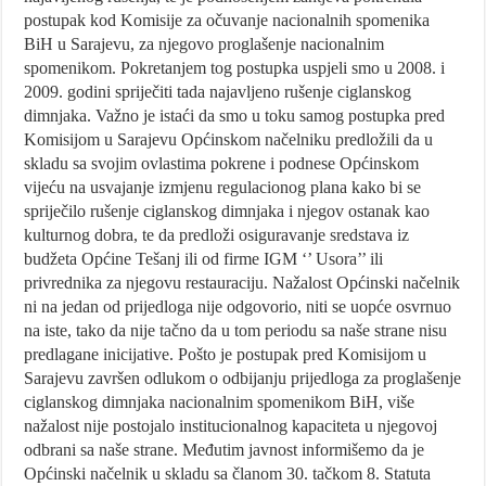
postupak kod Komisije za očuvanje nacionalnih spomenika
BiH u Sarajevu, za njegovo proglašenje nacionalnim
spomenikom. Pokretanjem tog postupka uspjeli smo u 2008. i
2009. godini spriječiti tada najavljeno rušenje ciglanskog
dimnjaka. Važno je istaći da smo u toku samog postupka pred
Komisijom u Sarajevu Općinskom načelniku predložili da u
skladu sa svojim ovlastima pokrene i podnese Općinskom
vijeću na usvajanje izmjenu regulacionog plana kako bi se
spriječilo rušenje ciglanskog dimnjaka i njegov ostanak kao
kulturnog dobra, te da predloži osiguravanje sredstava iz
budžeta Općine Tešanj ili od firme IGM ‘’ Usora’’ ili
privrednika za njegovu restauraciju. Nažalost Općinski načelnik
ni na jedan od prijedloga nije odgovorio, niti se uopće osvrnuo
na iste, tako da nije tačno da u tom periodu sa naše strane nisu
predlagane inicijative. Pošto je postupak pred Komisijom u
Sarajevu završen odlukom o odbijanju prijedloga za proglašenje
ciglanskog dimnjaka nacionalnim spomenikom BiH, više
nažalost nije postojalo institucionalnog kapaciteta u njegovoj
odbrani sa naše strane. Međutim javnost informišemo da je
Općinski načelnik u skladu sa članom 30. tačkom 8. Statuta