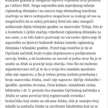
tešanjska gradina je zasigurno najveća vrijednost ovih prostora,
pa i države BiH. Stoga usporedba tada najavljenog rušenja
ciglanskog dimnjaka i na osnovu toga tekstualnog iznošenja
značenja za takvu nedopustivu mogućnost za svakog od nas sa
mogućnošću da se nekoj privatnoj firmi isto tako omogući
uništavanje dijela tešanjske gradine za stanovnike Tešnja, bilo je
u kontekstu i cjelini značaja vrijednosti ciglanskog dimnjaka za
nas same, a ne bilo kakvo pozivanje na varvarsko djelovanje ili
usporedbu na ljestvici kulturnih dobara između ciglanskog
dimnjaka i tešanjske gradine. Pored toga ironično je da se
Općinski načelnik hvali svojim doprinosom u poslijeratnom
razvoju Jelaha, a da konkretno ne navodi ni jednu stvar šta je to
uradio za Jelah sa pozicije koju obavlja. Ono što mi možemo
argumentovano reći je to da u svoja dva mandata apsolutno
ništa nije napravio, a šta je trebao prema realnim potrebama i
broju stanovnika Jelaha, znači nije napravio: dječije obdanište /
igralište, sportsku dvoranu, Dom kulture, omladinski centar,
biblioteku i dr. U periodu dva mandata Općinskog načelnika u
Jelahu se samo povećao broj registrovanih ovisnika i
beskućnika koji umiru na ulicama Jelaha, dok je smanjen broj
mladih sa područja Jelaha sa završenim fakultetima koji su se