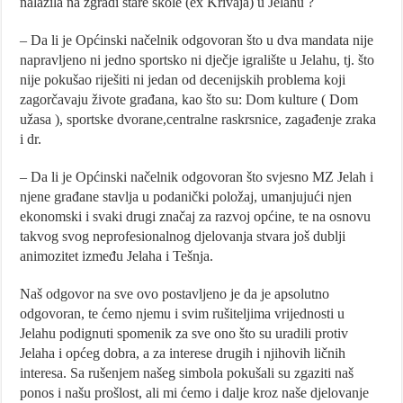
nalazila na zgradi stare škole (ex Krivaja) u Jelahu ?
– Da li je Općinski načelnik odgovoran što u dva mandata nije
napravljeno ni jedno sportsko ni dječje igralište u Jelahu, tj. što
nije pokušao riješiti ni jedan od decenijskih problema koji
zagorčavaju živote građana, kao što su: Dom kulture ( Dom
užasa ), sportske dvorane,centralne raskrsnice, zagađenje zraka
i dr.
– Da li je Općinski načelnik odgovoran što svjesno MZ Jelah i
njene građane stavlja u podanički položaj, umanjujući njen
ekonomski i svaki drugi značaj za razvoj općine, te na osnovu
takvog svog neprofesionalnog djelovanja stvara još dublji
animozitet između Jelaha i Tešnja.
Naš odgovor na sve ovo postavljeno je da je apsolutno
odgovoran, te ćemo njemu i svim rušiteljima vrijednosti u
Jelahu podignuti spomenik za sve ono što su uradili protiv
Jelaha i općeg dobra, a za interese drugih i njihovih ličnih
interesa. Sa rušenjem našeg simbola pokušali su zgaziti naš
ponos i našu prošlost, ali mi ćemo i dalje kroz naše djelovanje