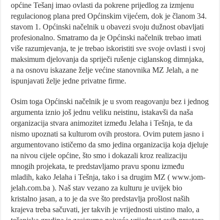
općine Tešanj imao ovlasti da pokrene prijedlog za izmjenu
regulacionog plana pred Općinskim vijećem, dok je članom 34.
stavom 1. Općinski načelnik u obavezi svoju dužnost obavljati
profesionalno. Smatramo da je Općinski načelnik trebao imati
više razumjevanja, te je trebao iskoristiti sve svoje ovlasti i svoj
maksimum djelovanja da spriječi rušenje ciglanskog dimnjaka,
a na osnovu iskazane želje većine stanovnika MZ Jelah, a ne
ispunjavati želje jedne privatne firme.
Osim toga Općinski načelnik je u svom reagovanju bez i jednog
argumenta iznio još jednu veliku neistinu, istakavši da naša
organizacija stvara animozitet između Jelaha i Tešnja, te da
nismo upoznati sa kulturom ovih prostora. Ovim putem jasno i
argumentovano ističemo da smo jedina organizacija koja djeluje
na nivou cijele općine, što smo i dokazali kroz realizaciju
mnogih projekata, te predstavljamo pravu sponu između
mladih, kako Jelaha i Tešnja, tako i sa drugim MZ ( www.jom-
jelah.com.ba ). Naš stav vezano za kulturu je uvijek bio
kristalno jasan, a to je da sve što predstavlja prošlost naših
krajeva treba sačuvati, jer takvih je vrijednosti uistino malo, a