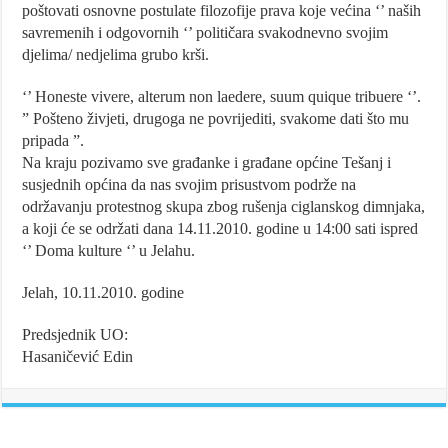
poštovati osnovne postulate filozofije prava koje većina ‘’ naših
savremenih i odgovornih ‘’ političara svakodnevno svojim
djelima/ nedjelima grubo krši.
‘’ Honeste vivere, alterum non laedere, suum quique tribuere ‘’.
” Pošteno živjeti, drugoga ne povrijediti, svakome dati što mu
pripada ”.
Na kraju pozivamo sve građanke i građane općine Tešanj i
susjednih općina da nas svojim prisustvom podrže na
održavanju protestnog skupa zbog rušenja ciglanskog dimnjaka,
a koji će se održati dana 14.11.2010. godine u 14:00 sati ispred
‘’ Doma kulture ‘’ u Jelahu.
Jelah, 10.11.2010. godine
Predsjednik UO:
Hasaničević Edin