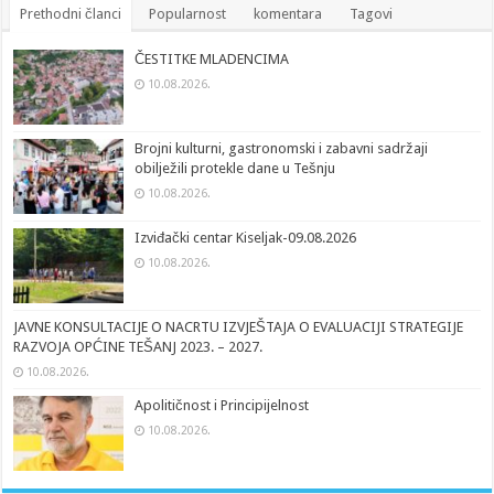
Prethodni članci
Popularnost
komentara
Tagovi
ČESTITKE MLADENCIMA
10.08.2026.
Brojni kulturni, gastronomski i zabavni sadržaji
obilježili protekle dane u Tešnju
10.08.2026.
Izviđački centar Kiseljak-09.08.2026
10.08.2026.
JAVNE KONSULTACIJE O NACRTU IZVJEŠTAJA O EVALUACIJI STRATEGIJE
RAZVOJA OPĆINE TEŠANJ 2023. – 2027.
10.08.2026.
Apolitičnost i Principijelnost
10.08.2026.