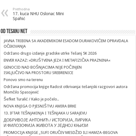
Prethodna
17. kuća NHU Oslonac Mini
Spahić
Od Tesanj Net
JAVNA TRIBINA SA AKADEMIKOM ESADOM DURAKOVIĆEM OPRAVDALA
OČEKIVANJA
Održano drugo izdanje gradske utrke Tešanj 5K 2026
ENVER KAZAZ: »DRUŠTVENA JEZA I METAFIZIČKA PRAZNINA«
GENOCID NAD BOŠNJACIMA NIJE POČINJEN
ISKLJUČIVO NA PROSTORU SREBRENICE
Ponovo smo na terenu
Održana promocija knjige Radost otkrivanja: tešanjski razgovori autora
Momčilo Spasojević
Šefket Turalić / Kako je počelo..
NOVA KNJIGA O PJESNIŠTVU AMIRA BRKE
13. IFTAR TEŠNJAKINJA I TEŠNJAKA U SARAJEVU
ДОБРИВОЈЕ АНТОНИЋ / ИСТОРИЈА, ЛИРИКА
И ФИЛОЗОФИЈА ЖИВОТА У ЈЕДНОЈ КЊИЗИ
PROMOCIJA KNJIGE „SUFI ORUČEV MESDŽID ILI HAMZA-BEGOVA