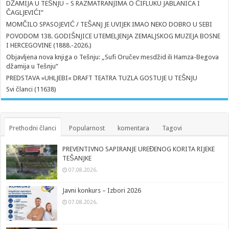
DŽAMIJA U TEŠNJU – S RAZMATRANJIMA O ČIFLUKU JABLANICA I
ČAGLJEVIĆI”
MOMČILO SPASOJEVIĆ / TEŠANJ JE UVIJEK IMAO NEKO DOBRO U SEBI
POVODOM 138. GODIŠNJICE UTEMELJENJA ZEMALJSKOG MUZEJA BOSNE
I HERCEGOVINE (1888.-2026.)
Objavljena nova knjiga o Tešnju: „Sufi Oručev mesdžid ili Hamza-Begova
džamija u Tešnju“
PREDSTAVA »UHLJEBI« DRAFT TEATRA TUZLA GOSTUJE U TEŠNJU
Svi članci (11638)
Prethodni članci
Popularnost
komentara
Tagovi
PREVENTIVNO SAPIRANJE UREĐENOG KORITA RIJEKE
TEŠANJKE
07.08.2026.
Javni konkurs – Izbori 2026
07.08.2026.