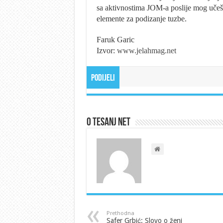
sa aktivnostima JOM-a poslije mog učešć
elemente za podizanje tuzbe.
Faruk Garic
Izvor:
www.jelahmag.net
Podijeli
O Tesanj Net
Prethodna
Safer Grbić: Slovo o ženi