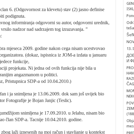
GEN
ISK
lan 6. (Odgovornost za klevetu) stav (2) jasno definise
iti podignuta.
Pon
avnog informiranja odgovorni su autor, odgovorni urednik,
Održ
teša
n vrsilo nadzor nad sadrzajem tog izrazavanja. ”
Šefk
:
NOV
ra mjeseca 2009. godine nakon cega nisam ucestvovao
13. 
organizatora. (dokaz, ispisnica iz JOM-a izdata u januaru
ДОБ
И Ф
edece funkcije,
ciji projekata. Ni jedna od ovih funkcija nije bila u
PRO
HAM
anijim angazmanom u politici.
RAZ
z, Pristupnica SDP-a od 10.04.2010.)
ČAG
MOM
fan i ja snimljena je 13.06.2009. dok sam još uvijek bio
NEK
 Fotografije je Bojan Janjic (Teslic).
POV
ZEM
gumdžijom snimljena je 17.09.2010. u Jelahu, nisam bio
(188
o član SDP-a. Tacnije 10.04.2010. godine.
Obja
mesd
og laži iznesenih na moj račun i stavljanje u kontekst
PRE