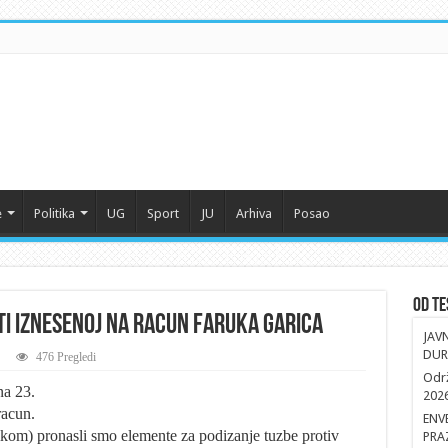
e
Politika
UG
Sport
JU
Arhiva
Posao
Od Te
ti iznesenoj na racun Faruka Garica
JAV
DUR
476 Pregledi
Održ
a 23.
202
racun.
ENV
nikom) pronasli smo elemente za podizanje tuzbe protiv
PRA