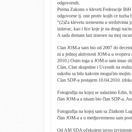
odgovornih.
Prema Zakonu o kleveti Federacije BiH c
odgovorne tj. one protiv kojih ce tuzba b
“(2)Za klevetu izenesenu u sredstvima j
izdavac, kao i lice koje je na drugi naci
A sada demant lazi iznesen na moj racun
Clan JOM-a sam bio od 2007 do decemb
ni u jednoj aktivnosti JOM-a u svojstvu 
2010.) Osim toga u JOM-u sam imao slij
Clan, Clan skupstine i Ucesnik na realiza
sukobu sa bilo kakvim mogućim mojim r
Clan SDP-a postajem 10.04.2010. (doka
Fotografija na kojoj se nalazimo Edin, Ir
član JOM-a a nisam bio član SDP-a. Autor
Fotografija na kojoj sam sa Zlatkom La
član JOM-a a u medjuvremenu sam posta
Od AM SDA očekujem javno izvinjenje zb