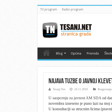
TV program
Radio program
Blog
Općina
Privreda
Škol
Najava tuzbe o javnoj kleve
Tesanj Net
24.11.2010.
Reagovanja
U
saopcenju za javnost AM SDA
od dan
novembra izneseno je puno lazi na moj 
U konsultaciji sa strucnim licima (prav