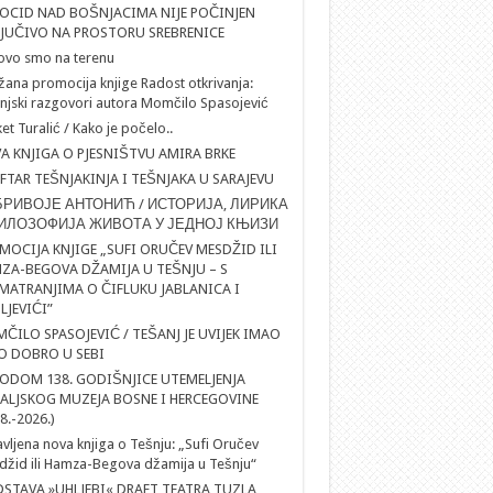
OCID NAD BOŠNJACIMA NIJE POČINJEN
LJUČIVO NA PROSTORU SREBRENICE
ovo smo na terenu
ana promocija knjige Radost otkrivanja:
njski razgovori autora Momčilo Spasojević
et Turalić / Kako je počelo..
A KNJIGA O PJESNIŠTVU AMIRA BRKE
IFTAR TEŠNJAKINJA I TEŠNJAKA U SARAJEVU
РИВОЈЕ АНТОНИЋ / ИСТОРИЈА, ЛИРИКА
ИЛОЗОФИЈА ЖИВОТА У ЈЕДНОЈ КЊИЗИ
MOCIJA KNJIGE „SUFI ORUČEV MESDŽID ILI
ZA-BEGOVA DŽAMIJA U TEŠNJU – S
MATRANJIMA O ČIFLUKU JABLANICA I
LJEVIĆI”
ČILO SPASOJEVIĆ / TEŠANJ JE UVIJEK IMAO
O DOBRO U SEBI
ODOM 138. GODIŠNJICE UTEMELJENJA
ALJSKOG MUZEJA BOSNE I HERCEGOVINE
8.-2026.)
vljena nova knjiga o Tešnju: „Sufi Oručev
žid ili Hamza-Begova džamija u Tešnju“
DSTAVA »UHLJEBI« DRAFT TEATRA TUZLA