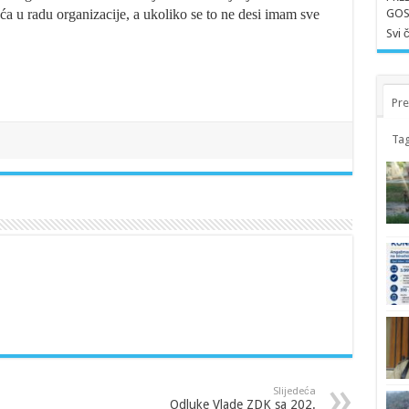
a u radu organizacije, a ukoliko se to ne desi imam sve
GOS
Svi 
Pre
Tag
Slijedeća
Odluke Vlade ZDK sa 202.