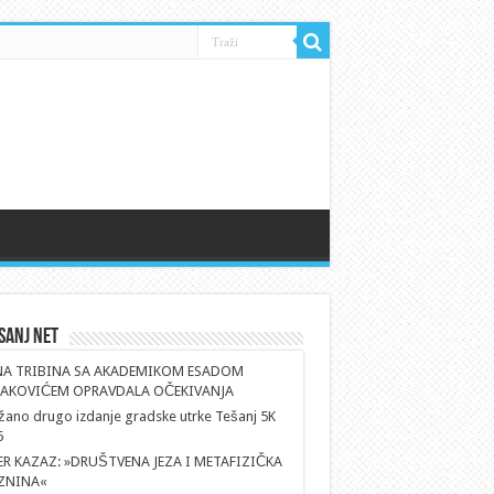
sanj Net
NA TRIBINA SA AKADEMIKOM ESADOM
AKOVIĆEM OPRAVDALA OČEKIVANJA
ano drugo izdanje gradske utrke Tešanj 5K
6
ER KAZAZ: »DRUŠTVENA JEZA I METAFIZIČKA
ZNINA«