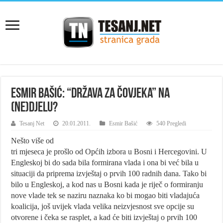
Esmir Bašić: “Država za čovjeka” na
(ne)djelu?
Tesanj Net
20.01.2011.
Esmir Bašić
540 Pregledi
Nešto više od
tri mjeseca je prošlo od Općih izbora u Bosni i Hercegovini. U
Engleskoj bi do sada bila formirana vlada i ona bi već bila u
situaciji da priprema izvještaj o prvih 100 radnih dana. Tako bi
bilo u Engleskoj, a kod nas u Bosni kada je riječ o formiranju
nove vlade tek se naziru naznaka ko bi mogao biti vladajuća
koalicija, još uvijek vlada velika neizvjesnost sve opcije su
otvorene i čeka se rasplet, a kad će biti izvještaj o prvih 100