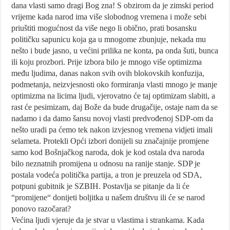
dana vlasti samo dragi Bog zna! S obzirom da je zimski period
vrijeme kada narod ima više slobodnog vremena i može sebi
priuštiti mogućnost da više nego li obično, prati bosansku
političku sapunicu koja ga u mnogome zbunjuje, nekada mu
nešto i bude jasno, u većini prilika ne konta, pa onda šuti, bunca
ili koju prozbori. Prije izbora bilo je mnogo više optimizma
među ljudima, danas nakon svih ovih blokovskih konfuzija,
podmetanja, neizvjesnosti oko formiranja vlasti mnogo je manje
optimizma na licima ljudi, vjerovatno će taj optimizam slabiti, a
rast će pesimizam, daj Bože da bude drugačije, ostaje nam da se
nadamo i da damo šansu novoj vlasti predvođenoj SDP-om da
nešto uradi pa ćemo tek nakon izvjesnog vremena vidjeti imali
selameta. Protekli Opći izbori donijeli su značajnije promjene
samo kod Bošnjačkog naroda, dok je kod ostala dva naroda
bilo neznatnih promijena u odnosu na ranije stanje. SDP je
postala vodeća politička partija, a tron je preuzela od SDA,
potpuni gubitnik je SZBIH. Postavlja se pitanje da li će
“promijene“ donijeti boljitka u našem društvu ili će se narod
ponovo razočarat?
Većina ljudi vjeruje da je stvar u vlastima i strankama. Kada