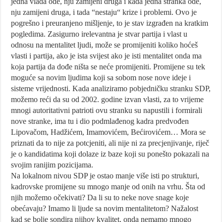
jedna vlada ode, nju zamijeni druga i kada jedna stranka ode,
nju zamijeni druga, i tada “nestaju“ krize i problemi. Ovo je
pogrešno i preuranjeno mišljenje, to je stav izgrađen na kratkim
pogledima. Zasigurno irelevantna je stvar partija i vlast u
odnosu na mentalitet ljudi, može se promijeniti koliko hoćeš
vlasti i partija, ako je ista svijest ako je isti mentalitet onda ma
koja partija da dođe ništa se neće promijeniti. Promijene su tek
moguće sa novim ljudima koji sa sobom nose nove ideje i
sisteme vrijednosti. Kada analiziramo pobjedničku stranku SDP,
možemo reći da su od 2002. godine izvan vlasti, za to vrijeme
mnogi autoritativni patrioti ovu stranku su napustili i formirali
nove stranke, ima tu i dio podmlađenog kadra predvođen
Lipovačom, Hadžićem, Imamovićem, Bećirovićem… Mora se
priznati da to nije za potcjeniti, ali nije ni za precjenjivanje, riječ
je o kandidatima koji dolaze iz baze koji su ponešto pokazali na
svojim ranijim pozicijama.
Na lokalnom nivou SDP je ostao manje više isti po strukturi,
kadrovske promijene su mnogo manje od onih na vrhu. Šta od
njih možemo očekivati? Da li su to neke nove snage koje
obećavaju? Imamo li ljude sa novim mentalitetom? Nažalost
kad se bolje sondira njihov kvalitet, onda nemamo mnogo