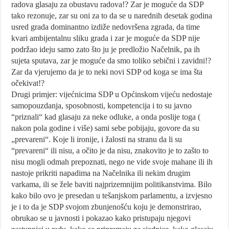
radova glasaju za obustavu radova!? Zar je moguće da SDP
tako rezonuje, zar su oni za to da se u narednih desetak godina
usred grada dominantno izdiže nedovršena zgrada, da time
kvari ambijentalnu sliku grada i zar je moguće da SDP nije
podržao ideju samo zato što ju je predložio Načelnik, pa ih
sujeta sputava, zar je moguće da smo toliko sebični i zavidni!?
Zar da vjerujemo da je to neki novi SDP od koga se ima šta
očekivat!?
Drugi primjer: vijećnicima SDP u Općinskom vijeću nedostaje
samopouzdanja, sposobnosti, kompetencija i to su javno
“priznali“ kad glasaju za neke odluke, a onda poslije toga (
nakon pola godine i više) sami sebe pobijaju, govore da su
„prevareni“. Koje li ironije, i žalosti na stranu da li su
“prevareni“ ili nisu, a očito je da nisu, znakovito je to zašto to
nisu mogli odmah prepoznati, nego ne vide svoje mahane ili ih
nastoje prikriti napadima na Načelnika ili nekim drugim
varkama, ili se žele baviti najprizemnijim politikanstvima. Bilo
kako bilo ovo je presedan u tešanjskom parlamentu, a izvjesno
je i to da je SDP svojom zbunjenošću koju je demonstrirao,
obrukao se u javnosti i pokazao kako pristupaju njegovi