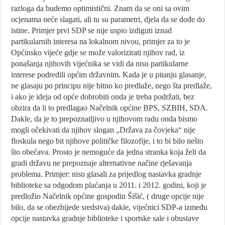
razloga da budemo optimistični. Znam da se oni sa ovim
ocjenama neće slagati, ali tu su parametri, djela da se dođe do
istine. Primjer prvi SDP se nije uspio izdiguti iznad
partikularnih interesa na lokalnom nivou, primjer za to je
Općinsko vijeće gdje se može valorizirati njihov rad, iz
ponašanja njihovih vijećnika se vidi da nisu partikularne
interese podredili općim državnim. Kada je u pitanju glasanje,
ne glasaju po principu nije bitno ko predlaže, nego šta predlaže,
i ako je ideja od opće dobrobiti onda je treba podržati, bez
obzira da li to predlagao Načelnik općine BPS, SZBIH, SDA.
Dakle, da je to prepoznatljivo u njihovom radu onda bismo
mogli očekivati da njihov slogan „Država za čovjeka“ nije
floskula nego bit njihove političke filozofije, i to bi bilo nešto
što obećava. Prosto je nemoguće da jedna stranka koja želi da
gradi državu ne prepoznaje alternativne načine rješavanja
problema. Primjer: nisu glasali za prijedlog nastavka gradnje
biblioteke sa odgodom plaćanja u 2011. i 2012. godini, koji je
predložio Načelnik općine gospodin Šišić, ( druge opcije nije
bilo, da se obezbijede sredstva) dakle, vijećnici SDP-a između
opcije nastavka gradnje biblioteke i sportske sale i obustave