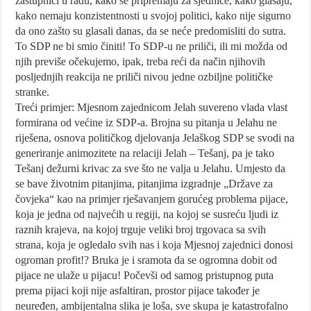
zastupnici u radu, kako se pripremaju za sjednice, kako glasaju,
kako nemaju konzistentnosti u svojoj politici, kako nije sigurno
da ono zašto su glasali danas, da se neće predomisliti do sutra.
To SDP ne bi smio činiti! To SDP-u ne priliči, ili mi možda od
njih previše očekujemo, ipak, treba reći da način njihovih
posljednjih reakcija ne priliči nivou jedne ozbiljne političke
stranke.
Treći primjer: Mjesnom zajednicom Jelah suvereno vlada vlast
formirana od većine iz SDP-a. Brojna su pitanja u Jelahu ne
riješena, osnova političkog djelovanja Jelaškog SDP se svodi na
generiranje animozitete na relaciji Jelah – Tešanj, pa je tako
Tešanj dežurni krivac za sve što ne valja u Jelahu. Umjesto da
se bave životnim pitanjima, pitanjima izgradnje „Države za
čovjeka“ kao na primjer rješavanjem gorućeg problema pijace,
koja je jedna od najvećih u regiji, na kojoj se susreću ljudi iz
raznih krajeva, na kojoj trguje veliki broj trgovaca sa svih
strana, koja je ogledalo svih nas i koja Mjesnoj zajednici donosi
ogroman profit!? Bruka je i sramota da se ogromna dobit od
pijace ne ulaže u pijacu! Počevši od samog pristupnog puta
prema pijaci koji nije asfaltiran, prostor pijace također je
neuređen, ambijentalna slika je loša, sve skupa je katastrofalno