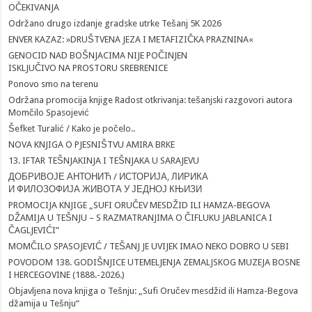
OČEKIVANJA
Održano drugo izdanje gradske utrke Tešanj 5K 2026
ENVER KAZAZ: »DRUŠTVENA JEZA I METAFIZIČKA PRAZNINA«
GENOCID NAD BOŠNJACIMA NIJE POČINJEN
ISKLJUČIVO NA PROSTORU SREBRENICE
Ponovo smo na terenu
Održana promocija knjige Radost otkrivanja: tešanjski razgovori autora
Momčilo Spasojević
Šefket Turalić / Kako je počelo..
NOVA KNJIGA O PJESNIŠTVU AMIRA BRKE
13. IFTAR TEŠNJAKINJA I TEŠNJAKA U SARAJEVU
ДОБРИВОЈЕ АНТОНИЋ / ИСТОРИЈА, ЛИРИКА
И ФИЛОЗОФИЈА ЖИВОТА У ЈЕДНОЈ КЊИЗИ
PROMOCIJA KNJIGE „SUFI ORUČEV MESDŽID ILI HAMZA-BEGOVA
DŽAMIJA U TEŠNJU – S RAZMATRANJIMA O ČIFLUKU JABLANICA I
ČAGLJEVIĆI”
MOMČILO SPASOJEVIĆ / TEŠANJ JE UVIJEK IMAO NEKO DOBRO U SEBI
POVODOM 138. GODIŠNJICE UTEMELJENJA ZEMALJSKOG MUZEJA BOSNE
I HERCEGOVINE (1888.-2026.)
Objavljena nova knjiga o Tešnju: „Sufi Oručev mesdžid ili Hamza-Begova
džamija u Tešnju“