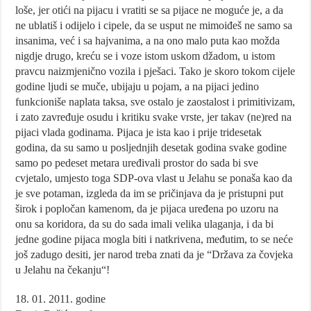
loše, jer otići na pijacu i vratiti se sa pijace ne moguće je, a da
ne ublatiš i odijelo i cipele, da se usput ne mimoiđeš ne samo sa
insanima, već i sa hajvanima, a na ono malo puta kao možda
nigdje drugo, kreću se i voze istom uskom džadom, u istom
pravcu naizmjenično vozila i pješaci. Tako je skoro tokom cijele
godine ljudi se muče, ubijaju u pojam, a na pijaci jedino
funkcioniše naplata taksa, sve ostalo je zaostalost i primitivizam,
i zato zavređuje osudu i kritiku svake vrste, jer takav (ne)red na
pijaci vlada godinama. Pijaca je ista kao i prije tridesetak
godina, da su samo u posljednjih desetak godina svake godine
samo po pedeset metara uređivali prostor do sada bi sve
cvjetalo, umjesto toga SDP-ova vlast u Jelahu se ponaša kao da
je sve potaman, izgleda da im se pričinjava da je pristupni put
širok i popločan kamenom, da je pijaca uređena po uzoru na
onu sa koridora, da su do sada imali velika ulaganja, i da bi
jedne godine pijaca mogla biti i natkrivena, međutim, to se neće
još zadugo desiti, jer narod treba znati da je “Država za čovjeka
u Jelahu na čekanju“!
18. 01. 2011. godine