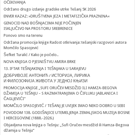
OČEKIVANJA
Održano drugo izdanje gradske utrke Tešanj 5K 2026
ENVER KAZAZ: »DRUŠTVENA JEZA I METAFIZIČKA PRAZNINA«
GENOCID NAD BOŠNJACIMA NIJE POČINJEN
ISKLJUČIVO NA PROSTORU SREBRENICE
Ponovo smo na terenu
Održana promocija knjige Radost otkrivanja: tešanjski razgovori autora
Momčilo Spasojević
Šefket Turalić / Kako je počelo..
NOVA KNJIGA O PJESNIŠTVU AMIRA BRKE
13. IFTAR TEŠNJAKINJA I TEŠNJAKA U SARAJEVU
ДОБРИВОЈЕ АНТОНИЋ / ИСТОРИЈА, ЛИРИКА
И ФИЛОЗОФИЈА ЖИВОТА У ЈЕДНОЈ КЊИЗИ
PROMOCIJA KNJIGE „SUFI ORUČEV MESDŽID ILI HAMZA-BEGOVA
DŽAMIJA U TEŠNJU – S RAZMATRANJIMA O ČIFLUKU JABLANICA I
ČAGLJEVIĆI”
MOMČILO SPASOJEVIĆ / TEŠANJ JE UVIJEK IMAO NEKO DOBRO U SEBI
POVODOM 138. GODIŠNJICE UTEMELJENJA ZEMALJSKOG MUZEJA BOSNE
I HERCEGOVINE (1888.-2026.)
Objavljena nova knjiga o Tešnju: „Sufi Oručev mesdžid ili Hamza-Begova
džamija u Tešnju“