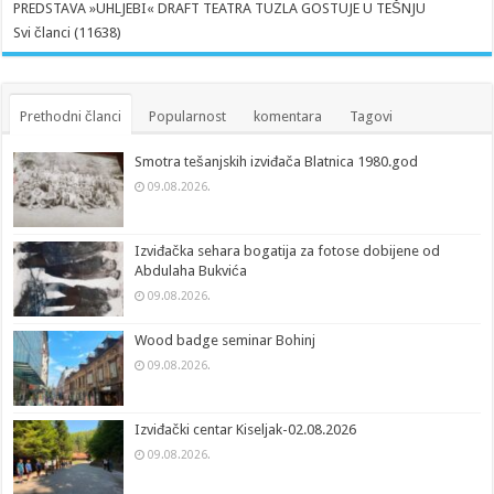
PREDSTAVA »UHLJEBI« DRAFT TEATRA TUZLA GOSTUJE U TEŠNJU
Svi članci (11638)
Prethodni članci
Popularnost
komentara
Tagovi
Smotra tešanjskih izviđača Blatnica 1980.god
09.08.2026.
Izviđačka sehara bogatija za fotose dobijene od
Abdulaha Bukvića
09.08.2026.
Wood badge seminar Bohinj
09.08.2026.
Izviđački centar Kiseljak-02.08.2026
09.08.2026.