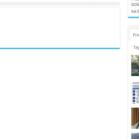
GOS
Svi 
Pre
Tag