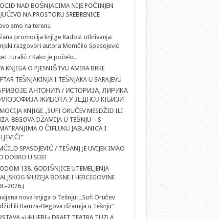
OCID NAD BOŠNJACIMA NIJE POČINJEN
LJUČIVO NA PROSTORU SREBRENICE
ovo smo na terenu
ana promocija knjige Radost otkrivanja:
njski razgovori autora Momčilo Spasojević
et Turalić / Kako je počelo..
A KNJIGA O PJESNIŠTVU AMIRA BRKE
IFTAR TEŠNJAKINJA I TEŠNJAKA U SARAJEVU
РИВОЈЕ АНТОНИЋ / ИСТОРИЈА, ЛИРИКА
ИЛОЗОФИЈА ЖИВОТА У ЈЕДНОЈ КЊИЗИ
MOCIJA KNJIGE „SUFI ORUČEV MESDŽID ILI
ZA-BEGOVA DŽAMIJA U TEŠNJU – S
MATRANJIMA O ČIFLUKU JABLANICA I
LJEVIĆI”
ČILO SPASOJEVIĆ / TEŠANJ JE UVIJEK IMAO
O DOBRO U SEBI
ODOM 138. GODIŠNJICE UTEMELJENJA
ALJSKOG MUZEJA BOSNE I HERCEGOVINE
8.-2026.)
vljena nova knjiga o Tešnju: „Sufi Oručev
žid ili Hamza-Begova džamija u Tešnju“
DSTAVA »UHLJEBI« DRAFT TEATRA TUZLA