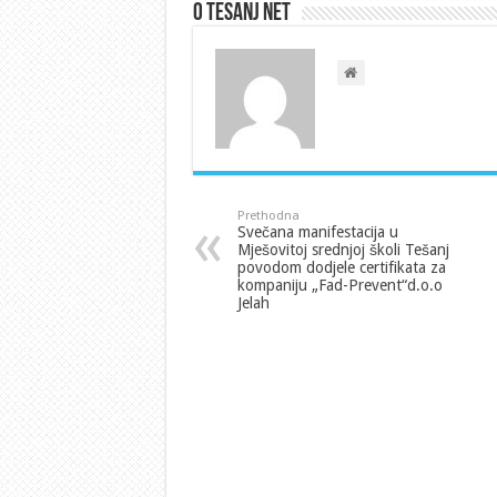
O Tesanj Net
Prethodna
Svečana manifestacija u
Mješovitoj srednjoj školi Tešanj
povodom dodjele certifikata za
kompaniju „Fad-Prevent“d.o.o
Jelah