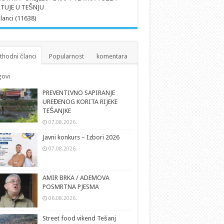
TUJE U TEŠNJU
članci (11638)
thodni članci
Popularnost
komentara
ovi
PREVENTIVNO SAPIRANJE
UREĐENOG KORITA RIJEKE
TEŠANJKE
07.08.2026.
Javni konkurs – Izbori 2026
07.08.2026.
AMIR BRKA / ADEMOVA
POSMRTNA PJESMA
06.08.2026.
Street food vikend Tešanj