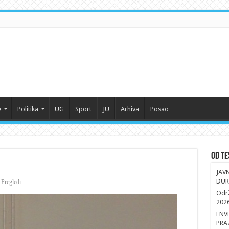
e
Politika
UG
Sport
JU
Arhiva
Posao
Od Te
JAV
DUR
 Pregledi
Održ
202
ENV
PRA