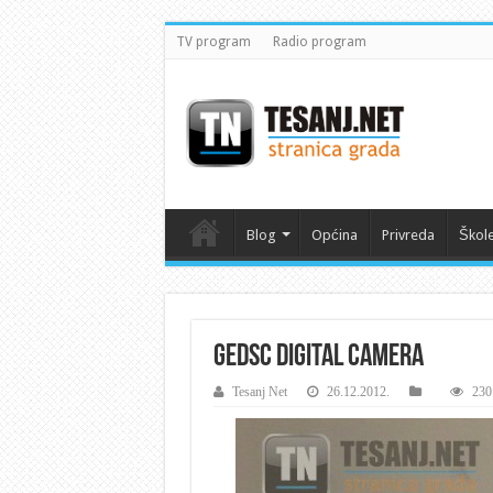
TV program
Radio program
Blog
Općina
Privreda
Škol
GEDSC DIGITAL CAMERA
Tesanj Net
26.12.2012.
230