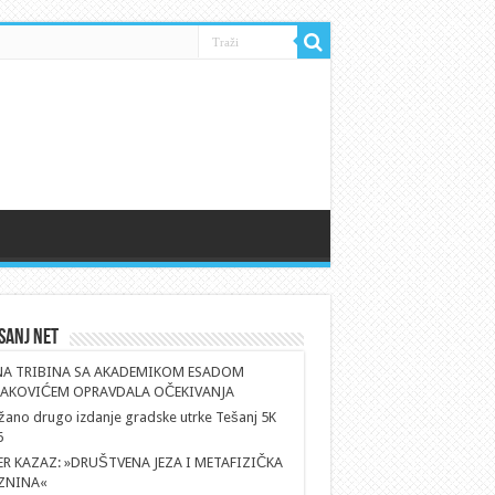
sanj Net
NA TRIBINA SA AKADEMIKOM ESADOM
AKOVIĆEM OPRAVDALA OČEKIVANJA
ano drugo izdanje gradske utrke Tešanj 5K
6
ER KAZAZ: »DRUŠTVENA JEZA I METAFIZIČKA
ZNINA«