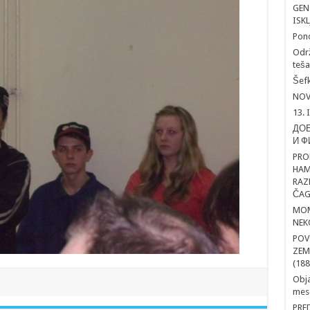
GEN
ISK
Pon
Održ
teša
Šefk
NOV
13. 
ДОБ
И Ф
PRO
HAM
RAZ
ČAG
MOM
NEK
POV
ZEM
(188
Obja
mesd
PRE