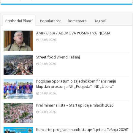
Prethodni članci
Popularnost
komentara
Tagovi
AMIR BRKA / ADEMOVA POSMRTNA PJESMA
06.08.2026.
Street food vikend Tešanj
05.08.2026.
Potpisan Sporazum o zajedničkom finansiranju
klupskih prostorija NK „Pobjeda“ i NK „Usora“
04.08.2026.
Preliminarna lista – Start up ideje mladih 2026
04.08.2026.
Koncertni program manifestacije “Ljeto u Tešnju 2026”