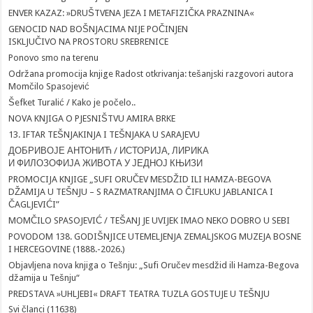
ENVER KAZAZ: »DRUŠTVENA JEZA I METAFIZIČKA PRAZNINA«
GENOCID NAD BOŠNJACIMA NIJE POČINJEN
ISKLJUČIVO NA PROSTORU SREBRENICE
Ponovo smo na terenu
Održana promocija knjige Radost otkrivanja: tešanjski razgovori autora
Momčilo Spasojević
Šefket Turalić / Kako je počelo..
NOVA KNJIGA O PJESNIŠTVU AMIRA BRKE
13. IFTAR TEŠNJAKINJA I TEŠNJAKA U SARAJEVU
ДОБРИВОЈЕ АНТОНИЋ / ИСТОРИЈА, ЛИРИКА
И ФИЛОЗОФИЈА ЖИВОТА У ЈЕДНОЈ КЊИЗИ
PROMOCIJA KNJIGE „SUFI ORUČEV MESDŽID ILI HAMZA-BEGOVA
DŽAMIJA U TEŠNJU – S RAZMATRANJIMA O ČIFLUKU JABLANICA I
ČAGLJEVIĆI”
MOMČILO SPASOJEVIĆ / TEŠANJ JE UVIJEK IMAO NEKO DOBRO U SEBI
POVODOM 138. GODIŠNJICE UTEMELJENJA ZEMALJSKOG MUZEJA BOSNE
I HERCEGOVINE (1888.-2026.)
Objavljena nova knjiga o Tešnju: „Sufi Oručev mesdžid ili Hamza-Begova
džamija u Tešnju“
PREDSTAVA »UHLJEBI« DRAFT TEATRA TUZLA GOSTUJE U TEŠNJU
Svi članci (11638)