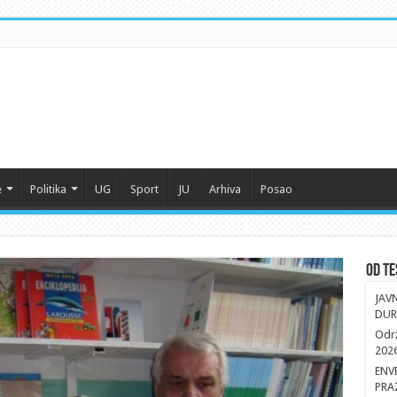
e
Politika
UG
Sport
JU
Arhiva
Posao
Od Te
JAV
DUR
Održ
202
ENV
PRA