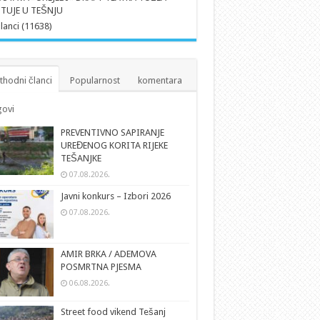
TUJE U TEŠNJU
članci (11638)
thodni članci
Popularnost
komentara
ovi
PREVENTIVNO SAPIRANJE
UREĐENOG KORITA RIJEKE
TEŠANJKE
07.08.2026.
Javni konkurs – Izbori 2026
07.08.2026.
AMIR BRKA / ADEMOVA
POSMRTNA PJESMA
06.08.2026.
Street food vikend Tešanj