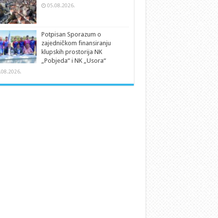
05.08.2026.
Potpisan Sporazum o
zajedničkom finansiranju
klupskih prostorija NK
„Pobjeda“ i NK „Usora“
.08.2026.