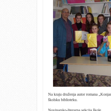
Na kraju druženja autor romana „Konjani
školsku biblioteku.
Novinarsko-literarna sekcija škole