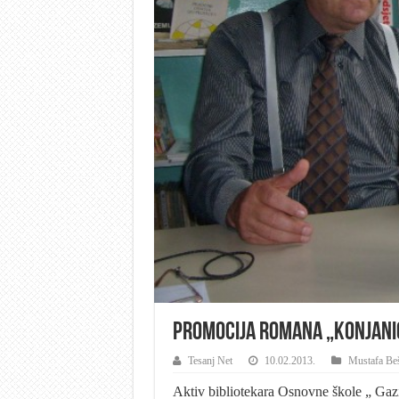
Promocija romana „Konjanic
Tesanj Net
10.02.2013.
Mustafa Be
Aktiv bibliotekara Osnovne škole „ Gazi