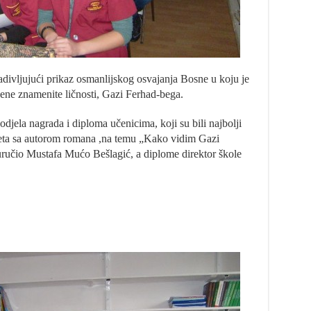
adivljujući prikaz osmanlijskog osvajanja Bosne u koju je
jene znamenite ličnosti, Gazi Ferhad-bega.
djela nagrada i diploma učenicima, koji su bili najbolji
reta sa autorom romana ,na temu „Kako vidim Gazi
uručio Mustafa Mućo Bešlagić, a diplome direktor škole