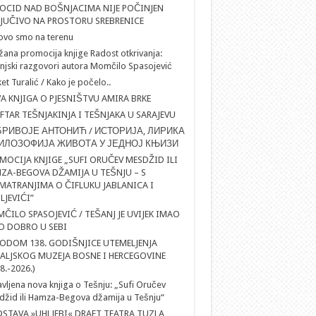
OCID NAD BOŠNJACIMA NIJE POČINJEN
LJUČIVO NA PROSTORU SREBRENICE
ovo smo na terenu
ana promocija knjige Radost otkrivanja:
njski razgovori autora Momčilo Spasojević
et Turalić / Kako je počelo..
A KNJIGA O PJESNIŠTVU AMIRA BRKE
IFTAR TEŠNJAKINJA I TEŠNJAKA U SARAJEVU
РИВОЈЕ АНТОНИЋ / ИСТОРИЈА, ЛИРИКА
ИЛОЗОФИЈА ЖИВОТА У ЈЕДНОЈ КЊИЗИ
MOCIJA KNJIGE „SUFI ORUČEV MESDŽID ILI
ZA-BEGOVA DŽAMIJA U TEŠNJU – S
MATRANJIMA O ČIFLUKU JABLANICA I
LJEVIĆI”
ČILO SPASOJEVIĆ / TEŠANJ JE UVIJEK IMAO
O DOBRO U SEBI
ODOM 138. GODIŠNJICE UTEMELJENJA
ALJSKOG MUZEJA BOSNE I HERCEGOVINE
8.-2026.)
vljena nova knjiga o Tešnju: „Sufi Oručev
žid ili Hamza-Begova džamija u Tešnju“
DSTAVA »UHLJEBI« DRAFT TEATRA TUZLA