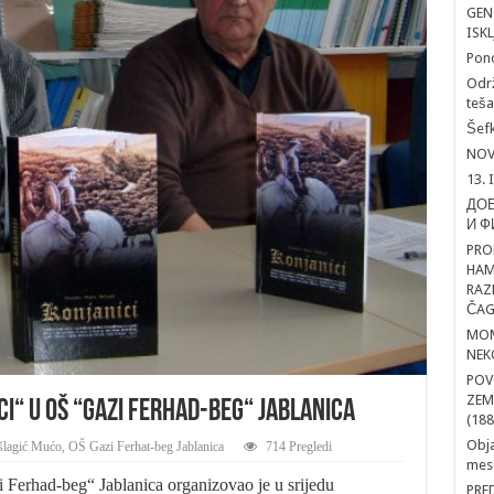
GEN
ISK
Pon
Održ
teša
Šefk
NOV
13. 
ДОБ
И Ф
PRO
HAM
RAZ
ČAG
MOM
NEK
POV
ZEM
i“ u OŠ “Gazi Ferhad-beg“ Jablanica
(188
Obja
šlagić Mućo
,
OŠ Gazi Ferhat-beg Jablanica
714 Pregledi
mesd
 Ferhad-beg“ Jablanica organizovao je u srijedu
PRE