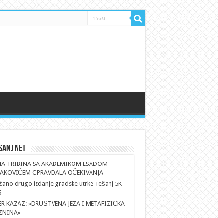
sanj Net
NA TRIBINA SA AKADEMIKOM ESADOM
AKOVIĆEM OPRAVDALA OČEKIVANJA
ano drugo izdanje gradske utrke Tešanj 5K
6
ER KAZAZ: »DRUŠTVENA JEZA I METAFIZIČKA
ZNINA«