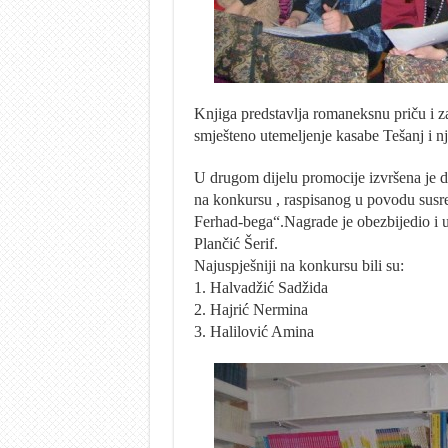
Knjiga predstavlja romaneksnu priču i z
smješteno utemeljenje kasabe Tešanj i n
U drugom dijelu promocije izvršena je do
na konkursu , raspisanog u povodu sus
Ferhad-bega“.Nagrade je obezbijedio i 
Plančić Šerif.
Najuspješniji na konkursu bili su:
1. Halvadžić Sadžida
2. Hajrić Nermina
3. Halilović Amina