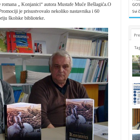
nje romana „ Konjanici“ autora Mustafe Muće Bešlagića.O
GOS
romociji je prisustvovalo nekoliko nastavnika i 60
Svi 
riju školske biblioteke.
Pre
Tag