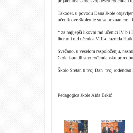
prijateljima škole svoj deseti rođendan 
Također, u povodu Dana škole objavljen je
učenik ove škole» te su sa priznanjem i
* za najljepši likovni rad učenici IV-b i
literarni rad učenica VIII-c razreda Hati
Svečano, u veselom raspoloženju, nasmi
škole ispratili smo rođendansku priredbu
Školo Sretan ti tvoj Dan- tvoj rođendan!
Pedagogica škole Aida Brkić