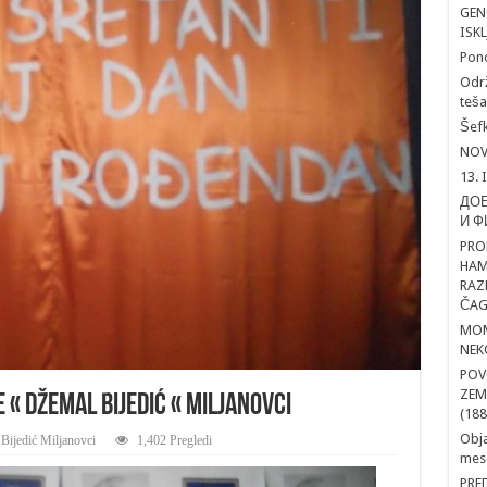
GEN
ISK
Pon
Održ
teša
Šefk
NOV
13. 
ДОБ
И Ф
PRO
HAM
RAZ
ČAG
MOM
NEK
POV
ZEM
 « DŽEMAL BIJEDIĆ « MILJANOVCI
(188
Obja
ijedić Miljanovci
1,402 Pregledi
mesd
PRE