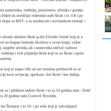
oj nastavnika, roditelja, penzionera, učenika i gostiju-
m željeli da uveličaju rođendan naše škole i to 118-i po
a i ekipa sa BHT- a sa urednicom i novinarkom emisije «
obratio direktor škole g-din Elvedin Ahmić koji je u
t na bogatu historiju školstva u ovom kraju, važne
d, uspjehe učenika ali i nastavnika ističući važnost
oditelja i svih prijatelja škole koji su uz školu i njene
zatreba.
oji je trajao više od sat vremena predstavili su se
cija kroz recitacije, igrokaze, hor škole i hor ilahija,
 su i jubilarni radnici škole i to za 10 godina rada : Delić
za 20 godina rada Ćostović Ruvejda.
ist Školarac i to 10- i po redu koji je zahvaljujući