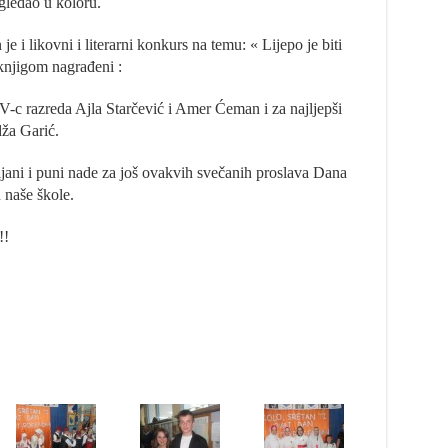
ugledao u koloru.
 i likovni i literarni konkurs na temu: « Lijepo je biti
 knjigom nagrađeni :
 IV-c razreda Ajla Starčević i Amer Ćeman i za najljepši
dža Garić.
jani i puni nade za još ovakvih svečanih proslava Dana
 naše škole.
!!