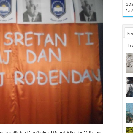
GOS
Svi 
Pre
Tag
no je obilježen Dan škole « Džemal Bijedić» Miljanovci.