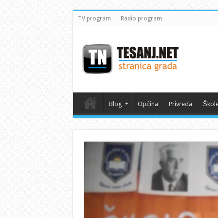
TV program
Radio program
Blog
Općina
Privreda
Škol