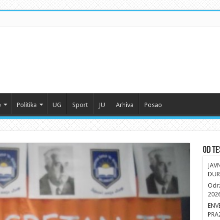
e
Politika
UG
Sport
JU
Arhiva
Posao
Od Te
JAV
DUR
Održ
202
ENV
PRA