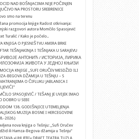
OCID NAD BOŠNJACIMA NIJE POČINJEN
LJUČIVO NA PROSTORU SREBRENICE
ovo smo na terenu
ana promocija knjige Radost otkrivanja:
njski razgovori autora Momčilo Spasojević
et Turalić / Kako je počelo..
A KNJIGA O PJESNIŠTVU AMIRA BRKE
IFTAR TEŠNJAKINJA I TEŠNJAKA U SARAJEVU
РИВОЈЕ АНТОНИЋ / ИСТОРИЈА, ЛИРИКА
ИЛОЗОФИЈА ЖИВОТА У ЈЕДНОЈ КЊИЗИ
MOCIJA KNJIGE „SUFI ORUČEV MESDŽID ILI
ZA-BEGOVA DŽAMIJA U TEŠNJU – S
MATRANJIMA O ČIFLUKU JABLANICA I
LJEVIĆI”
ČILO SPASOJEVIĆ / TEŠANJ JE UVIJEK IMAO
O DOBRO U SEBI
ODOM 138. GODIŠNJICE UTEMELJENJA
ALJSKOG MUZEJA BOSNE I HERCEGOVINE
8.-2026.)
vljena nova knjiga o Tešnju: „Sufi Oručev
žid ili Hamza-Begova džamija u Tešnju“
DSTAVA »UHLJEBI« DRAFT TEATRA TUZLA