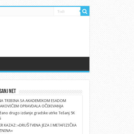
sanj Net
NA TRIBINA SA AKADEMIKOM ESADOM
AKOVIĆEM OPRAVDALA OČEKIVANJA
ano drugo izdanje gradske utrke Tešanj 5K
6
ER KAZAZ: »DRUŠTVENA JEZA I METAFIZIČKA
ZNINA«