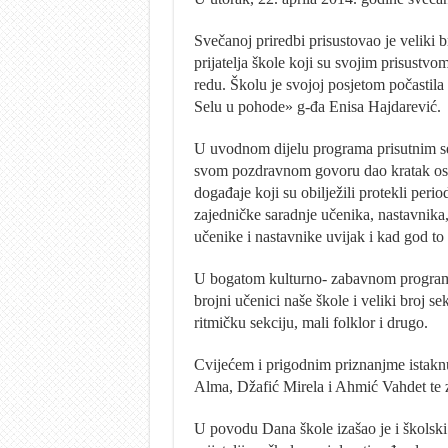
Svečanoj priredbi prisustovao je veliki br
prijatelja škole koji su svojim prisustvo
redu. Školu je svojoj posjetom počastil
Selu u pohode» g-đa Enisa Hajdarević.
U uvodnom dijelu programa prisutnim se 
svom pozdravnom govoru dao kratak osvr
događaje koji su obilježili protekli perio
zajedničke saradnje učenika, nastavnika, r
učenike i nastavnike uvijak i kad god to 
U bogatom kulturno- zabavnom programu k
brojni učenici naše škole i veliki broj sek
ritmičku sekciju, mali folklor i drugo.
Cvijećem i prigodnim priznanjme istaknuti
Alma, Džafić Mirela i Ahmić Vahdet te 
U povodu Dana škole izašao je i školski l