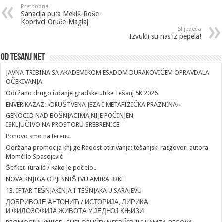
Prethodna
Sanacija puta Mekiš-Roše-
Koprivci-Oruče-Maglaj
Slijedeća
Izvukli su nas iz pepela!
Od Tesanj Net
JAVNA TRIBINA SA AKADEMIKOM ESADOM DURAKOVIĆEM OPRAVDALA
OČEKIVANJA
Održano drugo izdanje gradske utrke Tešanj 5K 2026
ENVER KAZAZ: »DRUŠTVENA JEZA I METAFIZIČKA PRAZNINA«
GENOCID NAD BOŠNJACIMA NIJE POČINJEN
ISKLJUČIVO NA PROSTORU SREBRENICE
Ponovo smo na terenu
Održana promocija knjige Radost otkrivanja: tešanjski razgovori autora
Momčilo Spasojević
Šefket Turalić / Kako je počelo..
NOVA KNJIGA O PJESNIŠTVU AMIRA BRKE
13. IFTAR TEŠNJAKINJA I TEŠNJAKA U SARAJEVU
ДОБРИВОЈЕ АНТОНИЋ / ИСТОРИЈА, ЛИРИКА
И ФИЛОЗОФИЈА ЖИВОТА У ЈЕДНОЈ КЊИЗИ