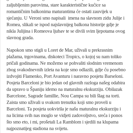
zaljubljenim parovima, stare karakteristične kućice sa
romantičnim balkonima maturantima će ostati zauvijek u
sjećanju. U Veroni smo napisali imena na slavnom zidu Julije i
Romea, slikali se ispod najslavnijeg balkona historije gdje je
nikla Julijina i Romeova ljubav te se divili svim ljepotama ovog
slavnog grada.
Napokon smo stigli u Loret de Mar, uživali u prekrasnim
plažama, trgovinama, diskoteci Tropics, o kojoj su nam toliko
pričali godinama. Ne možemo se pohvaliti slodnim vremenom
zbog svakodnevnih izleta na koje smo odlazili, gdje ću posebno
izdvojiti Flamenko, Port Avanturu i naravno posjetu Barseloni.
Posjeta Barceloni je bio jedan od glavnih razloga našeg odabira
da upravo u Španiju idemo na maturalnu ekskurziju. Obilazak
Barcelone, Sagrade famillie, Nou Campa su bili šlag na torti.
Zaista smo uživali u svakom trenutku koji smo proveli u
Barceloni. Ta posjeta uokvirila je našu maturalnu ekskurziju i
na licima svih nas moglo se vidjeti zadovoljstvo, sreća i ponos
što smo eto, i mi, prošetali La Ramblom i sjedili na klupama
najpoznatijeg stadiona na svijetu.