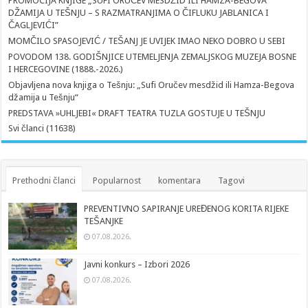
PROMOCIJA KNJIGE „SUFI ORUČEV MESDŽID ILI HAMZA-BEGOVA
DŽAMIJA U TEŠNJU – S RAZMATRANJIMA O ČIFLUKU JABLANICA I
ČAGLJEVIĆI”
MOMČILO SPASOJEVIĆ / TEŠANJ JE UVIJEK IMAO NEKO DOBRO U SEBI
POVODOM 138. GODIŠNJICE UTEMELJENJA ZEMALJSKOG MUZEJA BOSNE
I HERCEGOVINE (1888.-2026.)
Objavljena nova knjiga o Tešnju: „Sufi Oručev mesdžid ili Hamza-Begova
džamija u Tešnju“
PREDSTAVA »UHLJEBI« DRAFT TEATRA TUZLA GOSTUJE U TEŠNJU
Svi članci (11638)
Prethodni članci
Popularnost
komentara
Tagovi
PREVENTIVNO SAPIRANJE UREĐENOG KORITA RIJEKE
TEŠANJKE
07.08.2026.
Javni konkurs – Izbori 2026
07.08.2026.