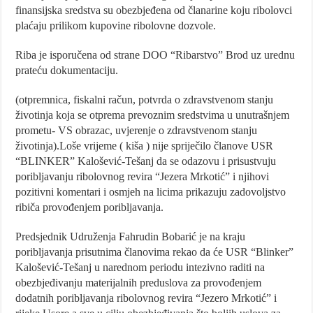
finansijska sredstva su obezbjeđena od članarine koju ribolovci
plaćaju prilikom kupovine ribolovne dozvole.
Riba je isporučena od strane DOO “Ribarstvo” Brod uz urednu
prateću dokumentaciju.
(otpremnica, fiskalni račun, potvrda o zdravstvenom stanju
životinja koja se otprema prevoznim sredstvima u unutrašnjem
prometu- VS obrazac, uvjerenje o zdravstvenom stanju
životinja).Loše vrijeme ( kiša ) nije spriječilo članove USR
“BLINKER” Kalošević-Tešanj da se odazovu i prisustvuju
poribljavanju ribolovnog revira “Jezera Mrkotić” i njihovi
pozitivni komentari i osmjeh na licima prikazuju zadovoljstvo
ribiča provođenjem poribljavanja.
Predsjednik Udruženja Fahrudin Bobarić je na kraju
poribljavanja prisutnima članovima rekao da će USR “Blinker”
Kalošević-Tešanj u narednom periodu intezivno raditi na
obezbjeđivanju materijalnih preduslova za provođenjem
dodatnih poribljavanja ribolovnog revira “Jezero Mrkotić” i