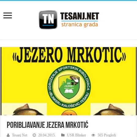
Poribljavanje jezera Mrkotić
Tesanj Net
20.04.2015.
USR Blinker
505 Pregledi