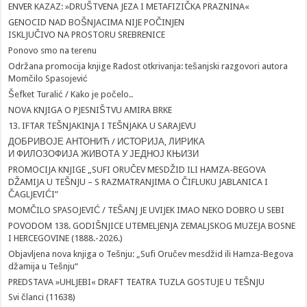
ENVER KAZAZ: »DRUŠTVENA JEZA I METAFIZIČKA PRAZNINA«
GENOCID NAD BOŠNJACIMA NIJE POČINJEN
ISKLJUČIVO NA PROSTORU SREBRENICE
Ponovo smo na terenu
Održana promocija knjige Radost otkrivanja: tešanjski razgovori autora
Momčilo Spasojević
Šefket Turalić / Kako je počelo..
NOVA KNJIGA O PJESNIŠTVU AMIRA BRKE
13. IFTAR TEŠNJAKINJA I TEŠNJAKA U SARAJEVU
ДОБРИВОЈЕ АНТОНИЋ / ИСТОРИЈА, ЛИРИКА
И ФИЛОЗОФИЈА ЖИВОТА У ЈЕДНОЈ КЊИЗИ
PROMOCIJA KNJIGE „SUFI ORUČEV MESDŽID ILI HAMZA-BEGOVA
DŽAMIJA U TEŠNJU – S RAZMATRANJIMA O ČIFLUKU JABLANICA I
ČAGLJEVIĆI”
MOMČILO SPASOJEVIĆ / TEŠANJ JE UVIJEK IMAO NEKO DOBRO U SEBI
POVODOM 138. GODIŠNJICE UTEMELJENJA ZEMALJSKOG MUZEJA BOSNE
I HERCEGOVINE (1888.-2026.)
Objavljena nova knjiga o Tešnju: „Sufi Oručev mesdžid ili Hamza-Begova
džamija u Tešnju“
PREDSTAVA »UHLJEBI« DRAFT TEATRA TUZLA GOSTUJE U TEŠNJU
Svi članci (11638)