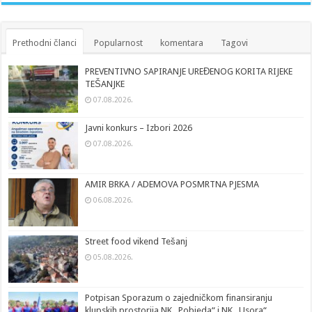
Prethodni članci
Popularnost
komentara
Tagovi
PREVENTIVNO SAPIRANJE UREĐENOG KORITA RIJEKE
TEŠANJKE
07.08.2026.
Javni konkurs – Izbori 2026
07.08.2026.
AMIR BRKA / ADEMOVA POSMRTNA PJESMA
06.08.2026.
Street food vikend Tešanj
05.08.2026.
Potpisan Sporazum o zajedničkom finansiranju
klupskih prostorija NK „Pobjeda“ i NK „Usora“