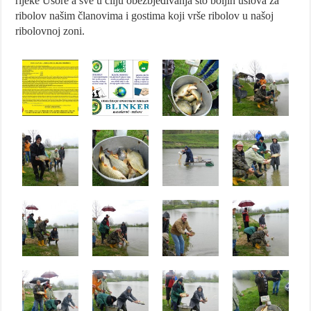
rijeke Usore a sve u cilju obezbjeđivanja što boljih uslova za
ribolov našim članovima i gostima koji vrše ribolov u našoj
ribolovnoj zoni.