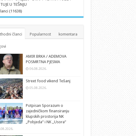
TUJE U TEŠNJU
članci (11638)
thodni članci
Popularnost
komentara
ovi
AMIR BRKA / ADEMOVA
POSMRTNA PJESMA
06.08.2026.
Street food vikend Tešanj
05.08.2026.
Potpisan Sporazum o
zajedničkom finansiranju
klupskih prostorija NK
„Pobjeda“ i NK „Usora“
.08.2026.