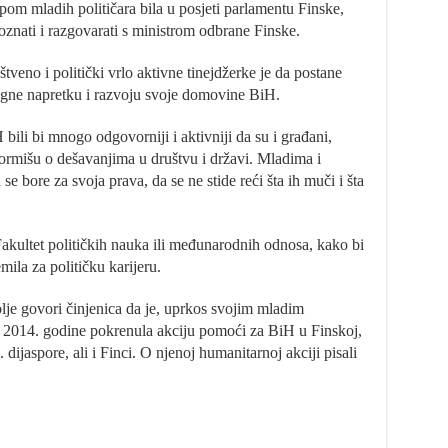
m mladih političara bila u posjeti parlamentu Finske,
poznati i razgovarati s ministrom odbrane Finske.
štveno i politički vrlo aktivne tinejdžerke je da postane
gne napretku i razvoju svoje domovine BiH.
bili bi mnogo odgovorniji i aktivniji da su i građani,
nformišu o dešavanjima u društvu i državi. Mladima i
 bore za svoja prava, da se ne stide reći šta ih muči i šta
akultet političkih nauka ili međunarodnih odnosa, kako bi
emila za političku karijeru.
je govori činjenica da je, uprkos svojim mladim
2014. godine pokrenula akciju pomoći za BiH u Finskoj,
dijaspore, ali i Finci. O njenoj humanitarnoj akciji pisali