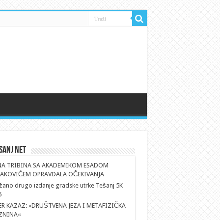
sanj Net
NA TRIBINA SA AKADEMIKOM ESADOM
AKOVIĆEM OPRAVDALA OČEKIVANJA
ano drugo izdanje gradske utrke Tešanj 5K
6
ER KAZAZ: »DRUŠTVENA JEZA I METAFIZIČKA
ZNINA«