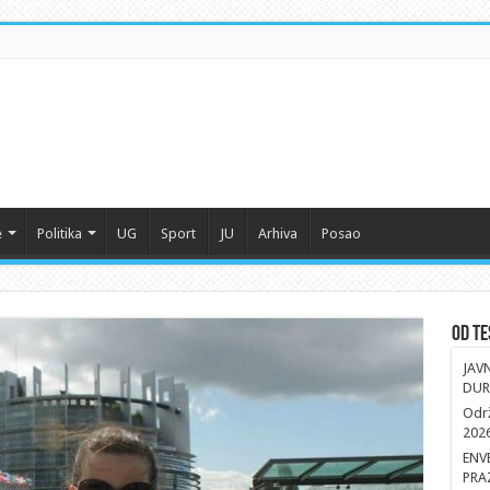
e
Politika
UG
Sport
JU
Arhiva
Posao
Od Te
JAV
DUR
Održ
202
ENV
PRA