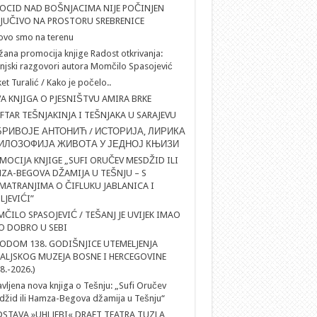
OCID NAD BOŠNJACIMA NIJE POČINJEN
LJUČIVO NA PROSTORU SREBRENICE
ovo smo na terenu
ana promocija knjige Radost otkrivanja:
njski razgovori autora Momčilo Spasojević
et Turalić / Kako je počelo..
A KNJIGA O PJESNIŠTVU AMIRA BRKE
IFTAR TEŠNJAKINJA I TEŠNJAKA U SARAJEVU
РИВОЈЕ АНТОНИЋ / ИСТОРИЈА, ЛИРИКА
ИЛОЗОФИЈА ЖИВОТА У ЈЕДНОЈ КЊИЗИ
MOCIJA KNJIGE „SUFI ORUČEV MESDŽID ILI
ZA-BEGOVA DŽAMIJA U TEŠNJU – S
MATRANJIMA O ČIFLUKU JABLANICA I
LJEVIĆI”
ČILO SPASOJEVIĆ / TEŠANJ JE UVIJEK IMAO
O DOBRO U SEBI
ODOM 138. GODIŠNJICE UTEMELJENJA
ALJSKOG MUZEJA BOSNE I HERCEGOVINE
8.-2026.)
vljena nova knjiga o Tešnju: „Sufi Oručev
žid ili Hamza-Begova džamija u Tešnju“
DSTAVA »UHLJEBI« DRAFT TEATRA TUZLA