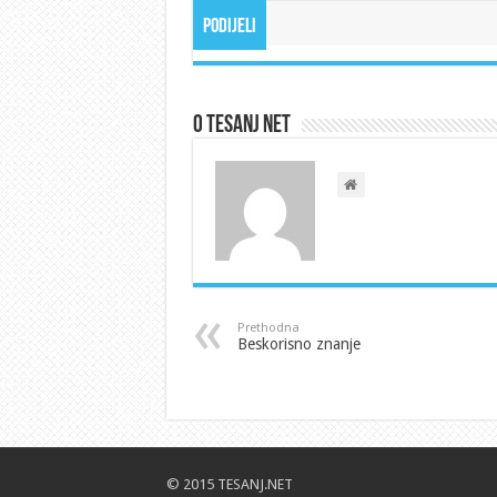
Podijeli
O Tesanj Net
Prethodna
Beskorisno znanje
© 2015 TESANJ.NET