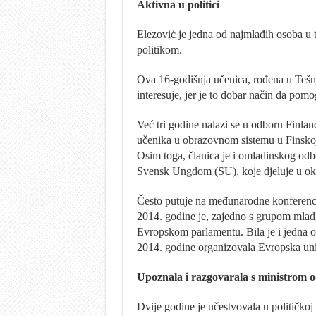
Aktivna u politici
Elezović je jedna od najmlađih osoba u t
politikom.
Ova 16-godišnja učenica, rođena u Tešnj
interesuje, jer je to dobar način da pomo
Već tri godine nalazi se u odboru Finl
učenika u obrazovnom sistemu u Finskoj,
Osim toga, članica je i omladinskog odb
Svensk Ungdom (SU), koje djeluje u okv
Često putuje na međunarodne konferencij
2014. godine je, zajedno s grupom mladih
Evropskom parlamentu. Bila je i jedna 
2014. godine organizovala Evropska unij
Upoznala i razgovarala s ministrom 
Dvije godine je učestvovala u političkoj