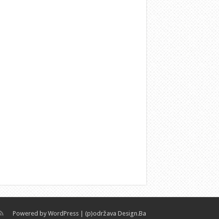
Powered by
WordPress
| (p)održava
Design.Ba