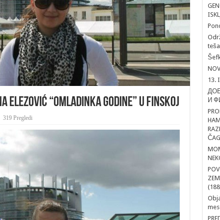
GEN
ISK
Pon
Održ
teša
Šefk
NOV
13. 
ДОБ
a Elezović “Omladinka godine” u Finskoj
И Ф
PRO
319 Pregledi
HAM
RAZ
ČAG
MOM
NEK
POV
ZEM
(188
Obja
mesd
PRE