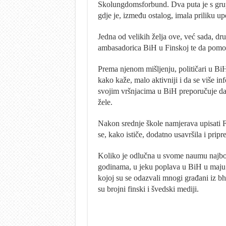
Skolungdomsforbund. Dva puta je s grupo
gdje je, između ostalog, imala priliku u
Jedna od velikih želja ove, već sada, dru
ambasadorica BiH u Finskoj te da pomo
Prema njenom mišljenju, političari u BiH 
kako kaže, malo aktivniji i da se više i
svojim vršnjacima u BiH preporučuje da se
žele.
Nakon srednje škole namjerava upisati F
se, kako ističe, dodatno usavršila i pripr
Koliko je odlučna u svome naumu najbol
godinama, u jeku poplava u BiH u maju 
kojoj su se odazvali mnogi građani iz bh. 
su brojni finski i švedski mediji.