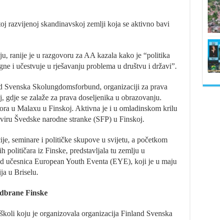
oj razvijenoj skandinavskoj zemlji koja se aktivno bavi
u, ranije je u razgovoru za AA kazala kako je “politika
gne i učestvuje u rješavanju problema u društvu i državi”.
and Svenska Skolungdomsforbund, organizaciji za prava
 gdje se zalaže za prava doseljenika u obrazovanju.
ora u Malaxu u Finskoj. Aktivna je i u omladinskom krilu
iru Švedske narodne stranke (SFP) u Finskoj.
e, seminare i političke skupove u svijetu, a početkom
 političara iz Finske, predstavljala tu zemlju u
od učesnica European Youth Eventa (EYE), koji je u maju
a u Briselu.
odbrane Finske
 školi koju je organizovala organizacija Finland Svenska