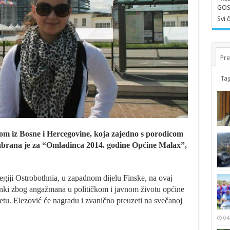
GOS
Svi 
Pre
Tag
lom iz Bosne i Hercegovine, koja zajedno s porodicom
izabrana je za “Omladinca 2014. godine Općine Malax”,
egiji Ostrobothnia, u zapadnom dijelu Finske, na ovaj
anki zbog angažmana u političkom i javnom životu općine
jetu. Elezović će nagradu i zvanično preuzeti na svečanoj
04