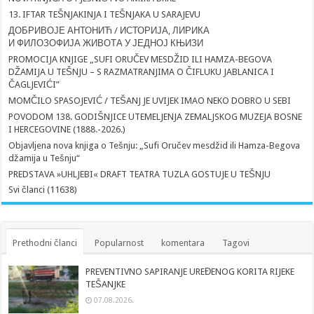
13. IFTAR TEŠNJAKINJA I TEŠNJAKA U SARAJEVU
ДОБРИВОЈЕ АНТОНИЋ / ИСТОРИЈА, ЛИРИКА
И ФИЛОЗОФИЈА ЖИВОТА У ЈЕДНОЈ КЊИЗИ
PROMOCIJA KNJIGE „SUFI ORUČEV MESDŽID ILI HAMZA-BEGOVA
DŽAMIJA U TEŠNJU – S RAZMATRANJIMA O ČIFLUKU JABLANICA I
ČAGLJEVIĆI”
MOMČILO SPASOJEVIĆ / TEŠANJ JE UVIJEK IMAO NEKO DOBRO U SEBI
POVODOM 138. GODIŠNJICE UTEMELJENJA ZEMALJSKOG MUZEJA BOSNE
I HERCEGOVINE (1888.-2026.)
Objavljena nova knjiga o Tešnju: „Sufi Oručev mesdžid ili Hamza-Begova
džamija u Tešnju“
PREDSTAVA »UHLJEBI« DRAFT TEATRA TUZLA GOSTUJE U TEŠNJU
Svi članci (11638)
Prethodni članci
Popularnost
komentara
Tagovi
PREVENTIVNO SAPIRANJE UREĐENOG KORITA RIJEKE
TEŠANJKE
07.08.2026.