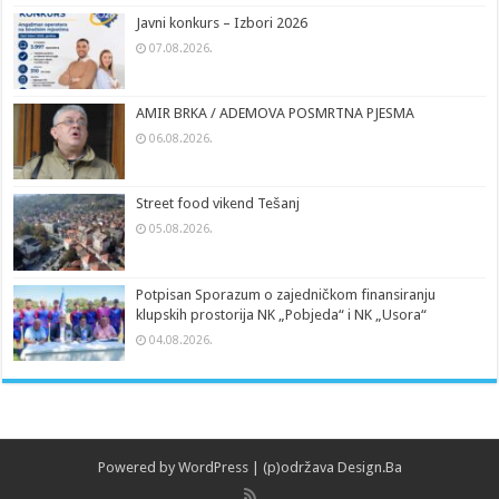
Javni konkurs – Izbori 2026
07.08.2026.
AMIR BRKA / ADEMOVA POSMRTNA PJESMA
06.08.2026.
Street food vikend Tešanj
05.08.2026.
Potpisan Sporazum o zajedničkom finansiranju
klupskih prostorija NK „Pobjeda“ i NK „Usora“
04.08.2026.
Powered by
WordPress
| (p)održava
Design.Ba