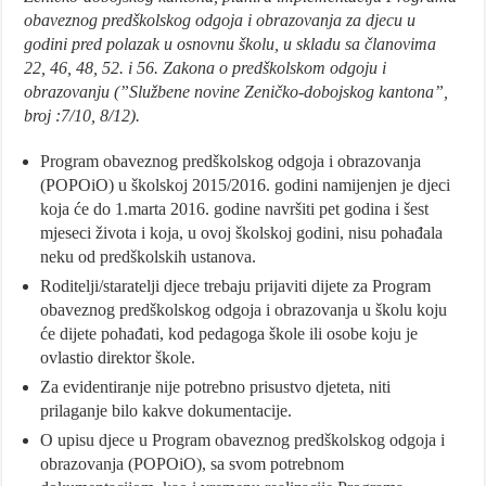
obaveznog predškolskog odgoja i obrazovanja za djecu u
godini pred polazak u osnovnu školu, u skladu sa članovima
22, 46, 48, 52. i 56. Zakona o predškolskom odgoju i
obrazovanju (”Službene novine Zeničko-dobojskog kantona”,
broj :7/10, 8/12).
Program obaveznog predškolskog odgoja i obrazovanja
(POPOiO) u školskoj 2015/2016. godini namijenjen je djeci
koja će do 1.marta 2016. godine navršiti pet godina i šest
mjeseci života i koja, u ovoj školskoj godini, nisu pohađala
neku od predškolskih ustanova.
Roditelji/staratelji djece trebaju prijaviti dijete za Program
obaveznog predškolskog odgoja i obrazovanja u školu koju
će dijete pohađati, kod pedagoga škole ili osobe koju je
ovlastio direktor škole.
Za evidentiranje nije potrebno prisustvo djeteta, niti
prilaganje bilo kakve dokumentacije.
O upisu djece u Program obaveznog predškolskog odgoja i
obrazovanja (POPOiO), sa svom potrebnom