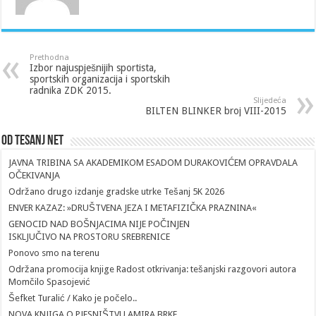
Prethodna
Izbor najuspješnijih sportista,
sportskih organizacija i sportskih
radnika ZDK 2015.
Slijedeća
BILTEN BLINKER broj VIII-2015
Od Tesanj Net
JAVNA TRIBINA SA AKADEMIKOM ESADOM DURAKOVIĆEM OPRAVDALA
OČEKIVANJA
Održano drugo izdanje gradske utrke Tešanj 5K 2026
ENVER KAZAZ: »DRUŠTVENA JEZA I METAFIZIČKA PRAZNINA«
GENOCID NAD BOŠNJACIMA NIJE POČINJEN
ISKLJUČIVO NA PROSTORU SREBRENICE
Ponovo smo na terenu
Održana promocija knjige Radost otkrivanja: tešanjski razgovori autora
Momčilo Spasojević
Šefket Turalić / Kako je počelo..
NOVA KNJIGA O PJESNIŠTVU AMIRA BRKE