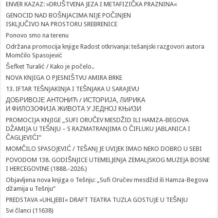
ENVER KAZAZ: »DRUŠTVENA JEZA I METAFIZIČKA PRAZNINA«
GENOCID NAD BOŠNJACIMA NIJE POČINJEN
ISKLJUČIVO NA PROSTORU SREBRENICE
Ponovo smo na terenu
Održana promocija knjige Radost otkrivanja: tešanjski razgovori autora
Momčilo Spasojević
Šefket Turalić / Kako je počelo..
NOVA KNJIGA O PJESNIŠTVU AMIRA BRKE
13. IFTAR TEŠNJAKINJA I TEŠNJAKA U SARAJEVU
ДОБРИВОЈЕ АНТОНИЋ / ИСТОРИЈА, ЛИРИКА
И ФИЛОЗОФИЈА ЖИВОТА У ЈЕДНОЈ КЊИЗИ
PROMOCIJA KNJIGE „SUFI ORUČEV MESDŽID ILI HAMZA-BEGOVA
DŽAMIJA U TEŠNJU – S RAZMATRANJIMA O ČIFLUKU JABLANICA I
ČAGLJEVIĆI”
MOMČILO SPASOJEVIĆ / TEŠANJ JE UVIJEK IMAO NEKO DOBRO U SEBI
POVODOM 138. GODIŠNJICE UTEMELJENJA ZEMALJSKOG MUZEJA BOSNE
I HERCEGOVINE (1888.-2026.)
Objavljena nova knjiga o Tešnju: „Sufi Oručev mesdžid ili Hamza-Begova
džamija u Tešnju“
PREDSTAVA »UHLJEBI« DRAFT TEATRA TUZLA GOSTUJE U TEŠNJU
Svi članci (11638)