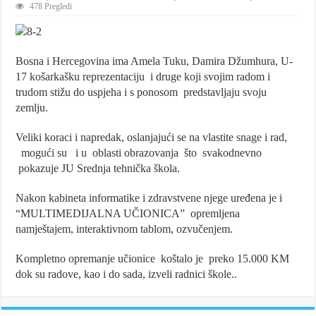
478 Pregledi
Bosna i Hercegovina ima Amela Tuku, Damira Džumhura, U-
17 košarkašku reprezentaciju i druge koji svojim radom i
trudom stižu do uspjeha i s ponosom predstavljaju svoju
zemlju.
Veliki koraci i napredak, oslanjajući se na vlastite snage i rad,
mogući su i u oblasti obrazovanja što svakodnevno
pokazuje JU Srednja tehnička škola.
Nakon kabineta informatike i zdravstvene njege uređena je i
“MULTIMEDIJALNA UČIONICA” opremljena
namještajem, interaktivnom tablom, ozvučenjem.
Kompletno opremanje učionice koštalo je preko 15.000 KM
dok su radove, kao i do sada, izveli radnici škole..