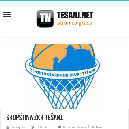
Skupština ŽKK Tešanj.
Tesanj Net
24.01.2017.
Košarka
,
Najava
,
ŽKK Tešanj