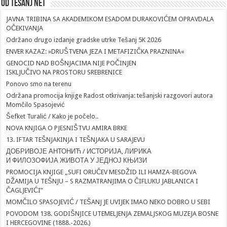
Od Tesanj Net
JAVNA TRIBINA SA AKADEMIKOM ESADOM DURAKOVIĆEM OPRAVDALA
OČEKIVANJA
Održano drugo izdanje gradske utrke Tešanj 5K 2026
ENVER KAZAZ: »DRUŠTVENA JEZA I METAFIZIČKA PRAZNINA«
GENOCID NAD BOŠNJACIMA NIJE POČINJEN
ISKLJUČIVO NA PROSTORU SREBRENICE
Ponovo smo na terenu
Održana promocija knjige Radost otkrivanja: tešanjski razgovori autora
Momčilo Spasojević
Šefket Turalić / Kako je počelo..
NOVA KNJIGA O PJESNIŠTVU AMIRA BRKE
13. IFTAR TEŠNJAKINJA I TEŠNJAKA U SARAJEVU
ДОБРИВОЈЕ АНТОНИЋ / ИСТОРИЈА, ЛИРИКА
И ФИЛОЗОФИЈА ЖИВОТА У ЈЕДНОЈ КЊИЗИ
PROMOCIJA KNJIGE „SUFI ORUČEV MESDŽID ILI HAMZA-BEGOVA
DŽAMIJA U TEŠNJU – S RAZMATRANJIMA O ČIFLUKU JABLANICA I
ČAGLJEVIĆI”
MOMČILO SPASOJEVIĆ / TEŠANJ JE UVIJEK IMAO NEKO DOBRO U SEBI
POVODOM 138. GODIŠNJICE UTEMELJENJA ZEMALJSKOG MUZEJA BOSNE
I HERCEGOVINE (1888.-2026.)