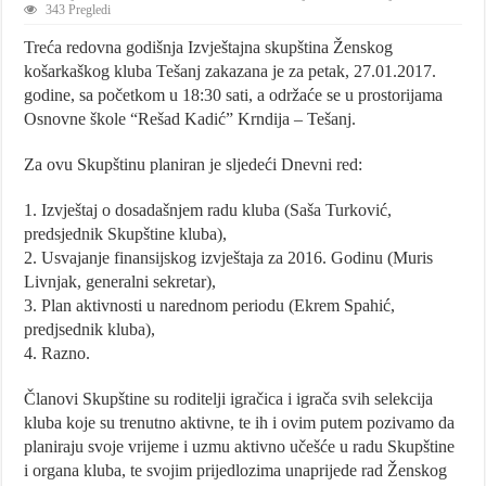
343 Pregledi
Treća redovna godišnja Izvještajna skupština Ženskog
košarkaškog kluba Tešanj zakazana je za petak, 27.01.2017.
godine, sa početkom u 18:30 sati, a održaće se u prostorijama
Osnovne škole “Rešad Kadić” Krndija – Tešanj.
Za ovu Skupštinu planiran je sljedeći Dnevni red:
1. Izvještaj o dosadašnjem radu kluba (Saša Turković,
predsjednik Skupštine kluba),
2. Usvajanje finansijskog izvještaja za 2016. Godinu (Muris
Livnjak, generalni sekretar),
3. Plan aktivnosti u narednom periodu (Ekrem Spahić,
predjsednik kluba),
4. Razno.
Članovi Skupštine su roditelji igračica i igrača svih selekcija
kluba koje su trenutno aktivne, te ih i ovim putem pozivamo da
planiraju svoje vrijeme i uzmu aktivno učešće u radu Skupštine
i organa kluba, te svojim prijedlozima unaprijede rad Ženskog