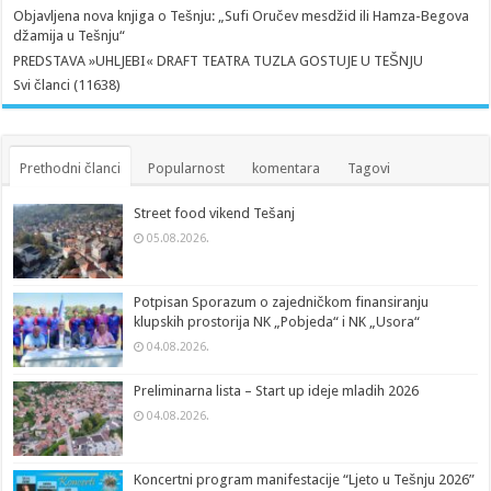
Objavljena nova knjiga o Tešnju: „Sufi Oručev mesdžid ili Hamza-Begova
džamija u Tešnju“
PREDSTAVA »UHLJEBI« DRAFT TEATRA TUZLA GOSTUJE U TEŠNJU
Svi članci (11638)
Prethodni članci
Popularnost
komentara
Tagovi
Street food vikend Tešanj
05.08.2026.
Potpisan Sporazum o zajedničkom finansiranju
klupskih prostorija NK „Pobjeda“ i NK „Usora“
04.08.2026.
Preliminarna lista – Start up ideje mladih 2026
04.08.2026.
Koncertni program manifestacije “Ljeto u Tešnju 2026”