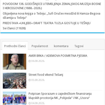
POVODOM 138. GODIŠNJICE UTEMELJENJA ZEMALJSKOG MUZEJA BOSNE
I HERCEGOVINE (1888.-2026.)
Objavljena nova knjiga o Tešnju: „Sufi Oručev mesdžid ili Hamza-Begova
džamija u Tešnju“
PREDSTAVA »UHLJEBI« DRAFT TEATRA TUZLA GOSTUJE U TEŠNJU
Svi članci (11638)
Prethodni članci
Popularnost
komentara
Tagovi
AMIR BRKA / ADEMOVA POSMRTNA PJESMA
06.08.2026.
Street food vikend Tešanj
05.08.2026.
Potpisan Sporazum o zajedničkom finansiranju
klupskih prostorija NK „Pobjeda“ i NK „Usora“
04.08.2026.