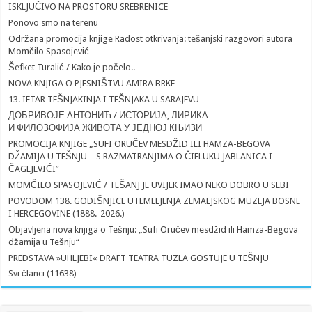
ISKLJUČIVO NA PROSTORU SREBRENICE
Ponovo smo na terenu
Održana promocija knjige Radost otkrivanja: tešanjski razgovori autora
Momčilo Spasojević
Šefket Turalić / Kako je počelo..
NOVA KNJIGA O PJESNIŠTVU AMIRA BRKE
13. IFTAR TEŠNJAKINJA I TEŠNJAKA U SARAJEVU
ДОБРИВОЈЕ АНТОНИЋ / ИСТОРИЈА, ЛИРИКА
И ФИЛОЗОФИЈА ЖИВОТА У ЈЕДНОЈ КЊИЗИ
PROMOCIJA KNJIGE „SUFI ORUČEV MESDŽID ILI HAMZA-BEGOVA
DŽAMIJA U TEŠNJU – S RAZMATRANJIMA O ČIFLUKU JABLANICA I
ČAGLJEVIĆI”
MOMČILO SPASOJEVIĆ / TEŠANJ JE UVIJEK IMAO NEKO DOBRO U SEBI
POVODOM 138. GODIŠNJICE UTEMELJENJA ZEMALJSKOG MUZEJA BOSNE
I HERCEGOVINE (1888.-2026.)
Objavljena nova knjiga o Tešnju: „Sufi Oručev mesdžid ili Hamza-Begova
džamija u Tešnju“
PREDSTAVA »UHLJEBI« DRAFT TEATRA TUZLA GOSTUJE U TEŠNJU
Svi članci (11638)