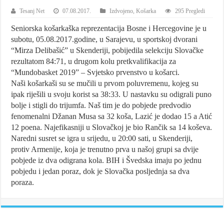
Tesanj Net
07.08.2017.
Izdvojeno
,
Košarka
295 Pregledi
Seniorska košarkaška reprezentacija Bosne i Hercegovine je u
subotu, 05.08.2017.godine, u Sarajevu, u sportskoj dvorani
“Mirza Delibašić” u Skenderiji, pobijedila selekciju Slovačke
rezultatom 84:71, u drugom kolu pretkvalifikacija za
“Mundobasket 2019” – Svjetsko prvenstvo u košarci.
Naši košarkaši su se mučili u prvom poluvremenu, kojeg su
ipak riješili u svoju korist sa 38:33. U nastavku su odigrali puno
bolje i stigli do trijumfa. Naš tim je do pobjede predvodio
fenomenalni Džanan Musa sa 32 koša, Lazić je dodao 15 a Atić
12 poena. Najefikasniji u Slovačkoj je bio Rančik sa 14 koševa.
Naredni susret se igra u srijedu, u 20:00 sati, u Skenderiji,
protiv Armenije, koja je trenutno prva u našoj grupi sa dvije
pobjede iz dva odigrana kola. BIH i Švedska imaju po jednu
pobjedu i jedan poraz, dok je Slovačka posljednja sa dva
poraza.