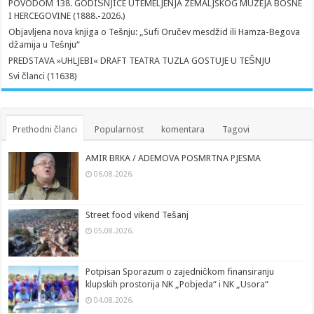
POVODOM 138. GODIŠNJICE UTEMELJENJA ZEMALJSKOG MUZEJA BOSNE
I HERCEGOVINE (1888.-2026.)
Objavljena nova knjiga o Tešnju: „Sufi Oručev mesdžid ili Hamza-Begova
džamija u Tešnju“
PREDSTAVA »UHLJEBI« DRAFT TEATRA TUZLA GOSTUJE U TEŠNJU
Svi članci (11638)
Prethodni članci
Popularnost
komentara
Tagovi
AMIR BRKA / ADEMOVA POSMRTNA PJESMA
06.08.2026.
Street food vikend Tešanj
05.08.2026.
Potpisan Sporazum o zajedničkom finansiranju
klupskih prostorija NK „Pobjeda“ i NK „Usora“
04.08.2026.