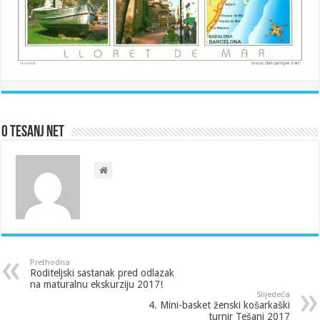
O Tesanj Net
Prethodna
Roditeljski sastanak pred odlazak
na maturalnu ekskurziju 2017!
Slijedeća
4. Mini-basket ženski košarkaški
turnir Tešanj 2017