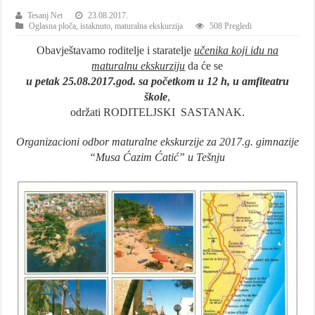
Tesanj Net
23.08.2017.
Oglasna ploča
,
istaknuto
,
maturalna ekskurzija
508 Pregledi
Obavještavamo roditelje i staratelje
učenika koji idu na
maturalnu ekskurziju
da će se
u
petak 25.08.2017.god. sa početkom u 12 h, u amfiteatru
škole
,
održati RODITELJSKI SASTANAK.
Organizacioni odbor maturalne ekskurzije za 2017.g. gimnazije
“Musa Ćazim Ćatić” u Tešnju