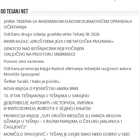
Od Tesanj Net
JAVNA TRIBINA SA AKADEMIKOM ESADOM DURAKOVIĆEM OPRAVDALA
OČEKIVANJA
Održano drugo izdanje gradske utrke Tešanj 5K 2026
ENVER KAZAZ: »DRUŠTVENA JEZA I METAFIZIČKA PRAZNINA«
GENOCID NAD BOŠNJACIMA NIJE POČINJEN
ISKLJUČIVO NA PROSTORU SREBRENICE
Ponovo smo na terenu
Održana promocija knjige Radost otkrivanja: tešanjski razgovori autora
Momčilo Spasojević
Šefket Turalić / Kako je počelo..
NOVA KNJIGA O PJESNIŠTVU AMIRA BRKE
13. IFTAR TEŠNJAKINJA I TEŠNJAKA U SARAJEVU
ДОБРИВОЈЕ АНТОНИЋ / ИСТОРИЈА, ЛИРИКА
И ФИЛОЗОФИЈА ЖИВОТА У ЈЕДНОЈ КЊИЗИ
PROMOCIJA KNJIGE „SUFI ORUČEV MESDŽID ILI HAMZA-BEGOVA
DŽAMIJA U TEŠNJU – S RAZMATRANJIMA O ČIFLUKU JABLANICA I
ČAGLJEVIĆI”
MOMČILO SPASOJEVIĆ / TEŠANJ JE UVIJEK IMAO NEKO DOBRO U SEBI