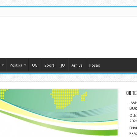
Politika
UG
Sport
JU
Arhiva
Posao
Od Te
JAV
DUR
Održ
202
ENV
PRA