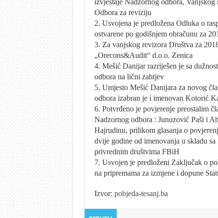
izvještaje Nadzornog odbora, Vanjskog r
Odbora za reviziju
2. Usvojena je predložena Odluka o ras
ostvarene po godišnjem obračunu za 20
3. Za vanjskog revizora Društva za 2018
„Orecons&Audit“ d.o.o. Zenica
4. Mešić Danijar razriješen je sa dužno
odbora na lični zahtjev
5. Umjesto Mešić Danijara za novog čl
odbora izabran je i imenovan Kotorić K
6. Potvrđeno je povjerenje preostalim č
Nadzornog odbora : Junuzović Paši i Ah
Hajrudinu, prilikom glasanja o povjeren
dvije godine od imenovanja u skladu s
privrednim društvima FBiH
7. Usvojen je predloženi Zaključak o pok
na pripremama za izmjene i dopune Stat
Izvor:
pobjeda-tesanj.ba