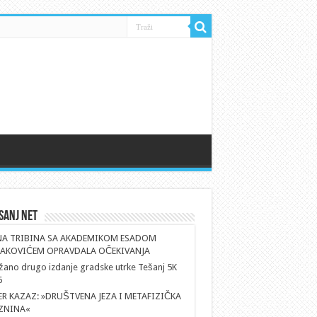
sanj Net
NA TRIBINA SA AKADEMIKOM ESADOM
AKOVIĆEM OPRAVDALA OČEKIVANJA
ano drugo izdanje gradske utrke Tešanj 5K
6
ER KAZAZ: »DRUŠTVENA JEZA I METAFIZIČKA
ZNINA«