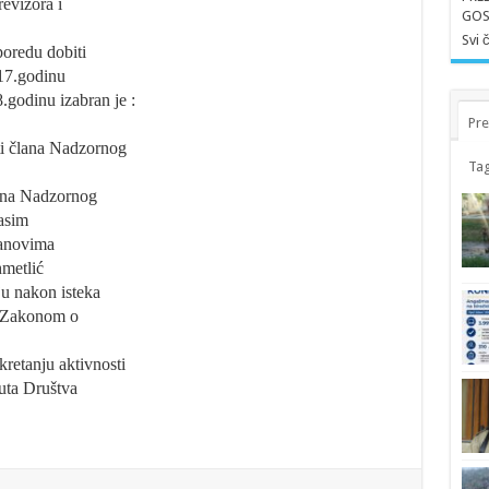
evizora i
GOS
Svi 
poredu dobiti
17.godinu
.godinu izabran je :
Pre
sti člana Nadzornog
Tag
ana Nadzornog
asim
lanovima
metlić
ju nakon isteka
a Zakonom o
retanju aktivnosti
uta Društva