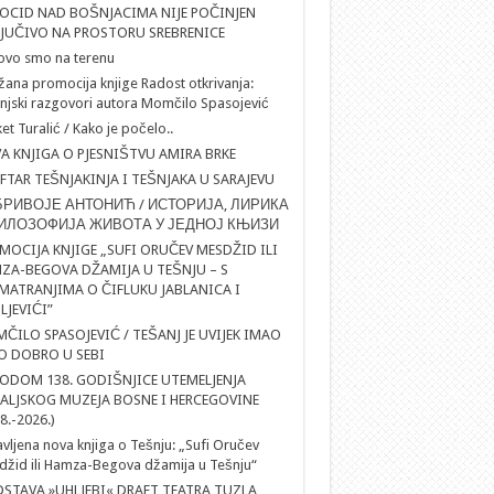
OCID NAD BOŠNJACIMA NIJE POČINJEN
LJUČIVO NA PROSTORU SREBRENICE
ovo smo na terenu
ana promocija knjige Radost otkrivanja:
njski razgovori autora Momčilo Spasojević
et Turalić / Kako je počelo..
A KNJIGA O PJESNIŠTVU AMIRA BRKE
IFTAR TEŠNJAKINJA I TEŠNJAKA U SARAJEVU
РИВОЈЕ АНТОНИЋ / ИСТОРИЈА, ЛИРИКА
ИЛОЗОФИЈА ЖИВОТА У ЈЕДНОЈ КЊИЗИ
MOCIJA KNJIGE „SUFI ORUČEV MESDŽID ILI
ZA-BEGOVA DŽAMIJA U TEŠNJU – S
MATRANJIMA O ČIFLUKU JABLANICA I
LJEVIĆI”
ČILO SPASOJEVIĆ / TEŠANJ JE UVIJEK IMAO
O DOBRO U SEBI
ODOM 138. GODIŠNJICE UTEMELJENJA
ALJSKOG MUZEJA BOSNE I HERCEGOVINE
8.-2026.)
vljena nova knjiga o Tešnju: „Sufi Oručev
žid ili Hamza-Begova džamija u Tešnju“
DSTAVA »UHLJEBI« DRAFT TEATRA TUZLA