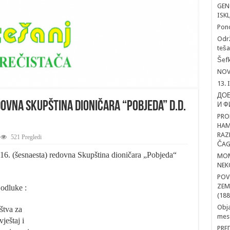
GEN
ISK
Pon
Održ
teša
Šefk
NOV
13. 
ДОБ
ovna Skupština dioničara “Pobjeda” d.d.
И Ф
PRO
HAM
RAZ
521 Pregledi
ČAG
16. (šesnaesta) redovna Skupština dioničara „Pobjeda“
MOM
NEK
POV
ZEM
 odluke :
(188
Obja
štva za
mesd
ještaj i
PRE