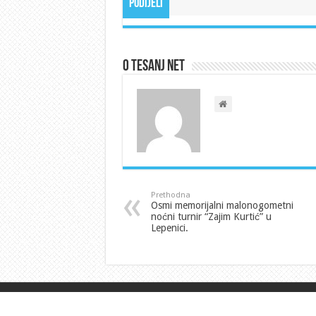
Podijeli
O Tesanj Net
Prethodna
Osmi memorijalni malonogometni
noćni turnir “Zajim Kurtić” u
Lepenici.
© 2015 TESANJ.NET