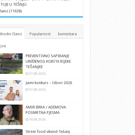
TUJE U TEŠNJU
članci (11638)
thodni članci
Popularnost
komentara
ovi
PREVENTIVNO SAPIRANJE
UREĐENOG KORITA RIJEKE
TEŠANJKE
07.08.2026.
Javni konkurs – Izbori 2026
07.08.2026.
AMIR BRKA / ADEMOVA
POSMRTNA PJESMA
06.08.2026.
Street food vikend Tešanj