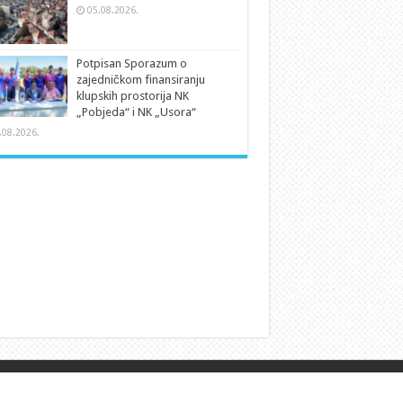
05.08.2026.
Potpisan Sporazum o
zajedničkom finansiranju
klupskih prostorija NK
„Pobjeda“ i NK „Usora“
.08.2026.
Powered by
WordPress
| (p)održava
Design.Ba