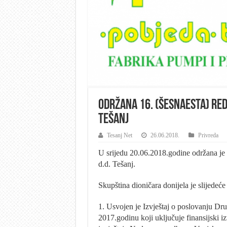
Održana 16. (šesnaesta) red
Tešanj
Tesanj Net
26.06.2018.
Privreda
U srijedu 20.06.2018.godine održana je 
d.d. Tešanj.
Skupština dioničara donijela je slijedeće
1. Usvojen je Izvještaj o poslovanju Dru
2017.godinu koji uključuje finansijski izv