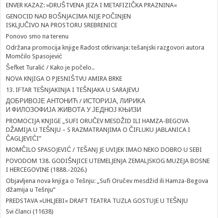
ENVER KAZAZ: »DRUŠTVENA JEZA I METAFIZIČKA PRAZNINA«
GENOCID NAD BOŠNJACIMA NIJE POČINJEN
ISKLJUČIVO NA PROSTORU SREBRENICE
Ponovo smo na terenu
Održana promocija knjige Radost otkrivanja: tešanjski razgovori autora
Momčilo Spasojević
Šefket Turalić / Kako je počelo..
NOVA KNJIGA O PJESNIŠTVU AMIRA BRKE
13. IFTAR TEŠNJAKINJA I TEŠNJAKA U SARAJEVU
ДОБРИВОЈЕ АНТОНИЋ / ИСТОРИЈА, ЛИРИКА
И ФИЛОЗОФИЈА ЖИВОТА У ЈЕДНОЈ КЊИЗИ
PROMOCIJA KNJIGE „SUFI ORUČEV MESDŽID ILI HAMZA-BEGOVA
DŽAMIJA U TEŠNJU – S RAZMATRANJIMA O ČIFLUKU JABLANICA I
ČAGLJEVIĆI”
MOMČILO SPASOJEVIĆ / TEŠANJ JE UVIJEK IMAO NEKO DOBRO U SEBI
POVODOM 138. GODIŠNJICE UTEMELJENJA ZEMALJSKOG MUZEJA BOSNE
I HERCEGOVINE (1888.-2026.)
Objavljena nova knjiga o Tešnju: „Sufi Oručev mesdžid ili Hamza-Begova
džamija u Tešnju“
PREDSTAVA »UHLJEBI« DRAFT TEATRA TUZLA GOSTUJE U TEŠNJU
Svi članci (11638)