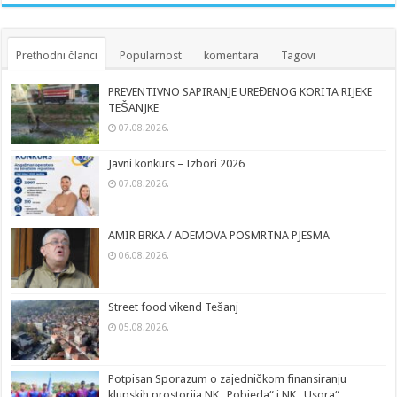
Prethodni članci
Popularnost
komentara
Tagovi
PREVENTIVNO SAPIRANJE UREĐENOG KORITA RIJEKE
TEŠANJKE
07.08.2026.
Javni konkurs – Izbori 2026
07.08.2026.
AMIR BRKA / ADEMOVA POSMRTNA PJESMA
06.08.2026.
Street food vikend Tešanj
05.08.2026.
Potpisan Sporazum o zajedničkom finansiranju
klupskih prostorija NK „Pobjeda“ i NK „Usora“