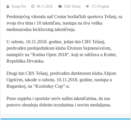
Tesanj Net
08.11.2018.
CBS Tešanj
372 Pregledi
Predstojećeg vikenda naš Centar borilačkih sportova Tešanj, sa
svoja dva tima i 10 takmičara, nastupa na dva velika
međunarodna kickboxing takmičenja.
U subotu, 10.11.2018. godine, jedan tim CBS Tešanj,
predvođen predsjednikom kluba Elvirom Sejmenovićem,
nastupiće na “Kutina Open 2018”, koji se održava u Kutini,
Republika Hrvatska.
Drugi tim CBS Tešanj, predvođen direktorom kluba Alijom
Ogrićem, takođe u subotu, 10.11.2018. godine, nastupa u
Bugarskoj, na “Kozloduy Cup”-u.
Puno uspjeha i sportske sreće našim takmičarima, da nas
ponovo obraduju dobrim rezultatima i novim medaljama.