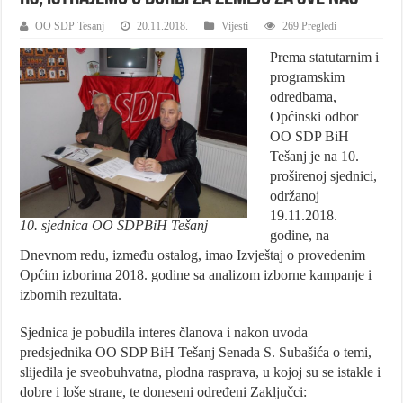
OO SDP Tesanj
20.11.2018.
Vijesti
269 Pregledi
Prema statutarnim i
programskim
odredbama,
Općinski odbor
OO SDP BiH
Tešanj je na 10.
proširenoj sjednici,
održanoj
19.11.2018.
10. sjednica OO SDPBiH Tešanj
godine, na
Dnevnom redu, između ostalog, imao Izvještaj o provedenim
Općim izborima 2018. godine sa analizom izborne kampanje i
izbornih rezultata.
Sjednica je pobudila interes članova i nakon uvoda
predsjednika OO SDP BiH Tešanj Senada S. Subašića o temi,
slijedila je sveobuhvatna, plodna rasprava, u kojoj su se istakle i
dobre i loše strane, te doneseni određeni
Zaključci: