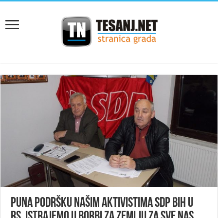
Puna podršku našim aktivistima SDP BiH u
RS, istrajemo u borbi za ZEMLJU ZA SVE NAS