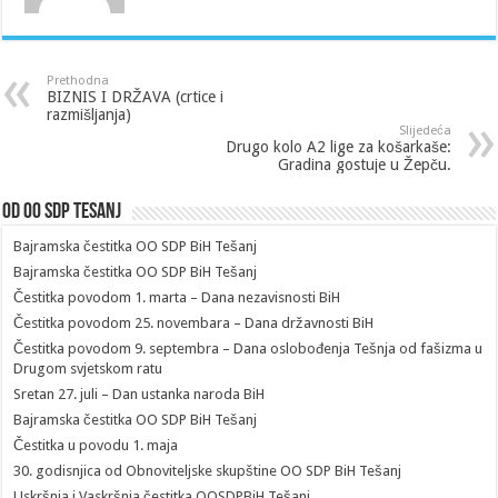
Prethodna
BIZNIS I DRŽAVA (crtice i
razmišljanja)
Slijedeća
Drugo kolo A2 lige za košarkaše:
Gradina gostuje u Žepču.
Od OO SDP Tesanj
Bajramska čestitka OO SDP BiH Tešanj
Bajramska čestitka OO SDP BiH Tešanj
Čestitka povodom 1. marta – Dana nezavisnosti BiH
Čestitka povodom 25. novembara – Dana državnosti BiH
Čestitka povodom 9. septembra – Dana oslobođenja Tešnja od fašizma u
Drugom svjetskom ratu
Sretan 27. juli – Dan ustanka naroda BiH
Bajramska čestitka OO SDP BiH Tešanj
Čestitka u povodu 1. maja
30. godisnjica od Obnoviteljske skupštine OO SDP BiH Tešanj
Uskršnja i Vaskršnja čestitka OOSDPBiH Tešanj