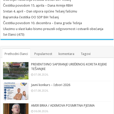
Čestitka povodom 15. aprila – Dana Armije RBiH
Sretan 4. april – Dan otpora općine Tešanj fašizmu
Bajramska čestitka OO SDP BiH Tešanj
Čestitka povodom 10. decembra – Dana grada Tešnja
Ulazimo u vlast kako bismo preuzeli odgovornost i ostvarili obećanja
Svi članci (473)
Prethodni članci
Popularnost
komentara
Tagovi
PREVENTIVNO SAPIRANJE UREĐENOG KORITA RIJEKE
TEŠANJKE
07.08.2026.
Javni konkurs – Izbori 2026
07.08.2026.
AMIR BRKA / ADEMOVA POSMRTNA PJESMA
06.08.2026.