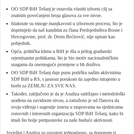
OO SDP BiH Tešanj je ostavrila vlastiti izborni cilj sa
znatnim povećanjem broja glasova za sve nivoe.
Istaknute su mnoge manjkavosti u izbornom procesu, što je
doprinijelo da naš kandidat za člana Predsjedništva Bosne i
Hercegovine, prof. dr. Denis Bećirović, nije upisan kao
pobjednik.
Opća, politička klima u BiH je išla u prilog građanski
orjentisanim politikama, što je bio motiv nacionalističkim
snagama da onemoguće promjene u bh društvu.
OO SDP BiH Tešanj daje punu podršku našim aktivistima
SDP BiH u RS, s jasnom porukom da zajedno istrajemo u
borbi za ZEMLJU ZA SVE NAS.
Također, zaključeno je da je Analiza sadržajno i metodološki
urađena na zavidnom nivou, a zatraženo je od članova da
svoja viđenja i sugestije iznesu u raspravama na sjednicama
osnovnih i interesnih organizacija SDP BiH Tešanj, kako bi
imali što bolje pretpostavke za naše buduće aktivnosti.
Izvještaj i Analiza su usvojeni jednoglasno, sa dopunom iz