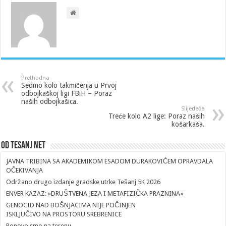
Prethodna
Sedmo kolo takmičenja u Prvoj
odbojkaškoj ligi FBiH – Poraz
naših odbojkašica.
Slijedeća
Treće kolo A2 lige: Poraz naših
košarkaša.
Od Tesanj Net
JAVNA TRIBINA SA AKADEMIKOM ESADOM DURAKOVIĆEM OPRAVDALA
OČEKIVANJA
Održano drugo izdanje gradske utrke Tešanj 5K 2026
ENVER KAZAZ: »DRUŠTVENA JEZA I METAFIZIČKA PRAZNINA«
GENOCID NAD BOŠNJACIMA NIJE POČINJEN
ISKLJUČIVO NA PROSTORU SREBRENICE
Ponovo smo na terenu