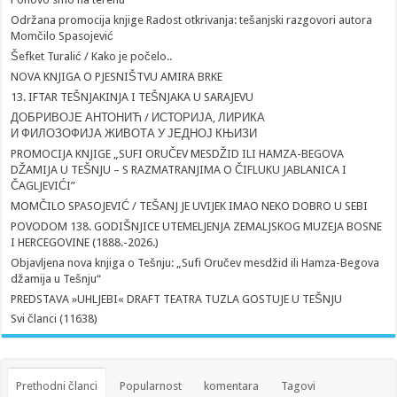
Održana promocija knjige Radost otkrivanja: tešanjski razgovori autora
Momčilo Spasojević
Šefket Turalić / Kako je počelo..
NOVA KNJIGA O PJESNIŠTVU AMIRA BRKE
13. IFTAR TEŠNJAKINJA I TEŠNJAKA U SARAJEVU
ДОБРИВОЈЕ АНТОНИЋ / ИСТОРИЈА, ЛИРИКА
И ФИЛОЗОФИЈА ЖИВОТА У ЈЕДНОЈ КЊИЗИ
PROMOCIJA KNJIGE „SUFI ORUČEV MESDŽID ILI HAMZA-BEGOVA
DŽAMIJA U TEŠNJU – S RAZMATRANJIMA O ČIFLUKU JABLANICA I
ČAGLJEVIĆI”
MOMČILO SPASOJEVIĆ / TEŠANJ JE UVIJEK IMAO NEKO DOBRO U SEBI
POVODOM 138. GODIŠNJICE UTEMELJENJA ZEMALJSKOG MUZEJA BOSNE
I HERCEGOVINE (1888.-2026.)
Objavljena nova knjiga o Tešnju: „Sufi Oručev mesdžid ili Hamza-Begova
džamija u Tešnju“
PREDSTAVA »UHLJEBI« DRAFT TEATRA TUZLA GOSTUJE U TEŠNJU
Svi članci (11638)
Prethodni članci
Popularnost
komentara
Tagovi