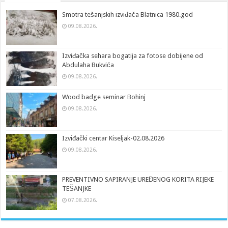
Smotra tešanjskih izviđača Blatnica 1980.god
09.08.2026.
Izviđačka sehara bogatija za fotose dobijene od
Abdulaha Bukvića
09.08.2026.
Wood badge seminar Bohinj
09.08.2026.
Izviđački centar Kiseljak-02.08.2026
09.08.2026.
PREVENTIVNO SAPIRANJE UREĐENOG KORITA RIJEKE
TEŠANJKE
07.08.2026.