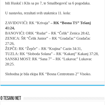
bili Huskić i Klis sa po 7, te Smailbegović sa 6 pogodaka.
U nastavku, rezultati svih utakmica 11. kola:
ZAVIDOVIĆI: RK “Krivaja”
–
RK “Bosna TS” Tešanj
41:24,
BANOVIĆI
: ORK “Rudar”
–
RK “Čelik” Zenica 28:42,
ZENICA: ŠR “Čelik Junior” – RK “Gradačac” Gradačac
27:26,
ŽEPČE: RK “Žepče” – RK “Krajina” Cazin 34:31,
TUZLA: RK “Sloboda Solana” – RK “Kakanj” Kakanj 37:28,
SANSKI MOST: RK “Sana 7” – RK “Lukavac” Lukavac
28:25.
Slobodna je bila ekipa
RK “Bosna Centrotrans 2” Visoko
.
O Tesanj Net