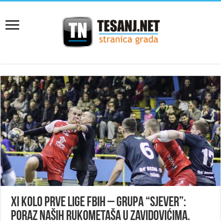
XI kolo Prve lige FBiH – grupa “Sjever”:
Poraz naših rukometaša u Zavidovićima.