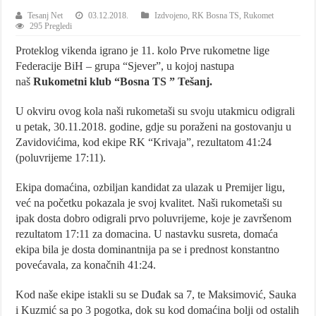
Tesanj Net
03.12.2018.
Izdvojeno
,
RK Bosna TS
,
Rukomet
295 Pregledi
Proteklog vikenda igrano je 11. kolo Prve rukometne lige
Federacije BiH – grupa “Sjever”, u kojoj nastupa
naš
Rukometni klub “Bosna TS ” Tešanj.
U okviru ovog kola naši rukometaši su svoju utakmicu odigrali
u petak, 30.11.2018. godine, gdje su poraženi na gostovanju u
Zavidovićima, kod ekipe RK “Krivaja”, rezultatom 41:24
(poluvrijeme 17:11).
Ekipa domaćina, ozbiljan kandidat za ulazak u Premijer ligu,
već na početku pokazala je svoj kvalitet. Naši rukometaši su
ipak dosta dobro odigrali prvo poluvrijeme, koje je završenom
rezultatom 17:11 za domacina. U nastavku susreta, domaća
ekipa bila je dosta dominantnija pa se i prednost konstantno
povećavala, za konačnih 41:24.
Kod naše ekipe istakli su se Duđak sa 7, te Maksimović, Sauka
i Kuzmić sa po 3 pogotka, dok su kod domaćina bolji od ostalih