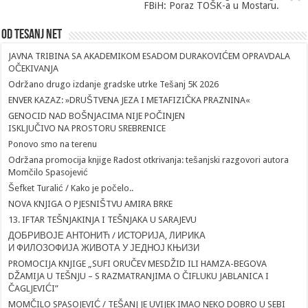
FBiH: Poraz TOŠK-a u Mostaru.
Od Tesanj Net
JAVNA TRIBINA SA AKADEMIKOM ESADOM DURAKOVIĆEM OPRAVDALA
OČEKIVANJA
Održano drugo izdanje gradske utrke Tešanj 5K 2026
ENVER KAZAZ: »DRUŠTVENA JEZA I METAFIZIČKA PRAZNINA«
GENOCID NAD BOŠNJACIMA NIJE POČINJEN
ISKLJUČIVO NA PROSTORU SREBRENICE
Ponovo smo na terenu
Održana promocija knjige Radost otkrivanja: tešanjski razgovori autora
Momčilo Spasojević
Šefket Turalić / Kako je počelo..
NOVA KNJIGA O PJESNIŠTVU AMIRA BRKE
13. IFTAR TEŠNJAKINJA I TEŠNJAKA U SARAJEVU
ДОБРИВОЈЕ АНТОНИЋ / ИСТОРИЈА, ЛИРИКА
И ФИЛОЗОФИЈА ЖИВОТА У ЈЕДНОЈ КЊИЗИ
PROMOCIJA KNJIGE „SUFI ORUČEV MESDŽID ILI HAMZA-BEGOVA
DŽAMIJA U TEŠNJU – S RAZMATRANJIMA O ČIFLUKU JABLANICA I
ČAGLJEVIĆI”
MOMČILO SPASOJEVIĆ / TEŠANJ JE UVIJEK IMAO NEKO DOBRO U SEBI