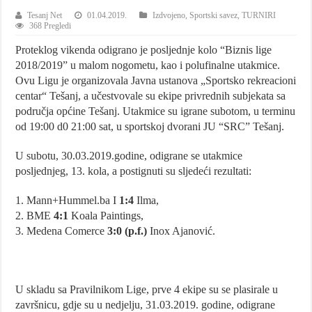
Tesanj Net
01.04.2019.
Izdvojeno
,
Sportski savez
,
TURNIRI
368 Pregledi
Proteklog vikenda odigrano je posljednje kolo “Biznis lige
2018/2019” u malom nogometu, kao i polufinalne utakmice.
Ovu Ligu je organizovala Javna ustanova „Sportsko rekreacioni
centar“ Tešanj, a učestvovale su ekipe privrednih subjekata sa
područja općine Tešanj. Utakmice su igrane subotom, u terminu
od 19:00 d0 21:00 sat, u sportskoj dvorani JU “SRC” Tešanj.
U subotu, 30.03.2019.godine, odigrane se utakmice
posljednjeg, 13. kola, a postignuti su sljedeći rezultati:
1. Mann+Hummel.ba I
1:4
Ilma,
2. BME
4:1
Koala Paintings,
3. Medena Comerce
3:0 (p.f.)
Inox Ajanović.
U skladu sa Pravilnikom Lige, prve 4 ekipe su se plasirale u
završnicu, gdje su u nedjelju, 31.03.2019. godine, odigrane