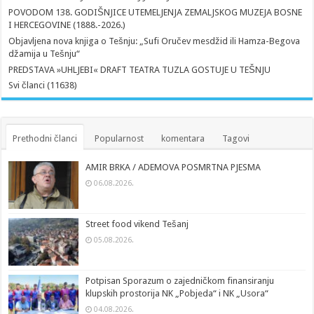
POVODOM 138. GODIŠNJICE UTEMELJENJA ZEMALJSKOG MUZEJA BOSNE
I HERCEGOVINE (1888.-2026.)
Objavljena nova knjiga o Tešnju: „Sufi Oručev mesdžid ili Hamza-Begova
džamija u Tešnju“
PREDSTAVA »UHLJEBI« DRAFT TEATRA TUZLA GOSTUJE U TEŠNJU
Svi članci (11638)
Prethodni članci
Popularnost
komentara
Tagovi
AMIR BRKA / ADEMOVA POSMRTNA PJESMA
06.08.2026.
Street food vikend Tešanj
05.08.2026.
Potpisan Sporazum o zajedničkom finansiranju
klupskih prostorija NK „Pobjeda“ i NK „Usora“
04.08.2026.