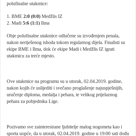
polufinalne utakmice:
1. BME
2:0 (0:0)
Medžlis IZ
2. Madi
5:6 (1:1)
Ilma
Obje polufinalne utakmice odlučene su izvođenjem penala,
nakon neriješenog ishoda tokom regularnog dijela. Finalisti su
ekipe BME i Ilma, dok će ekipe Madi i Medžlis IZ igrati
utakmicu za treće mjesto.
Ove utakmice na programu su u utorak, 02.04.2019. godine,
nakon kojih će uslijediti i svečano proglašenje najuspješnijih,
uručenje diploma, medalja i pehara, te velikog prijelaznog
pehara za pobjednika Lige.
Pozivamo sve zainteresirane ljubitelje malog nogometa kao i
sporta uopće, da u utorak, 02.04.2019. godine u 19:00 sati dođu